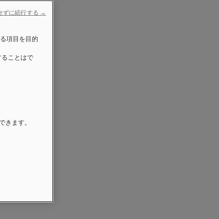
せずに続行する →
げる項目を目的
することはで
更できます。