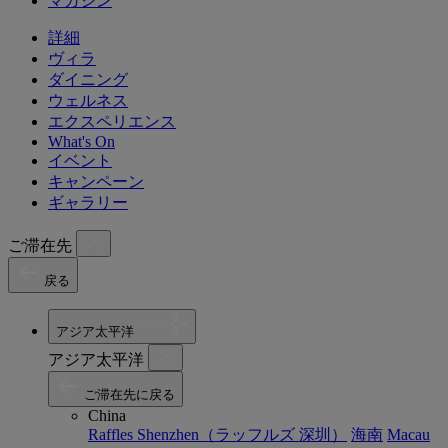
マガジン
詳細
ヴィラ
ダイニング
ウェルネス
エクスペリエンス
What's On
イベント
キャンペーン
ギャラリー
ご滞在先
戻る
アジア太平洋
アジア太平洋
ご滞在先に戻る
China
Raffles Shenzhen（ラッフルズ 深圳）
海南
Macau