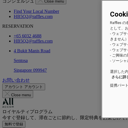
コンシェルジュ
Close menu
Find Your Local Number
Cook
HB5Q2@raffles.com
Raffl
RESERVATION
として、
- ウェブ
+65 6032 4688
きません
HB5Q2@raffles.com
- ウェブ
- ウェブ
4 Bukit Manis Road
- ご興味
Sentosa
- ソーシ
Singapore 099947
選択した内
さらに詳
お問い合わせ
提携パー
アカウント
アカウント
Close menu
ロイヤルティプログラム
今すぐ登録して、滞在ごとに節約し、限定特典をお楽しみく
無料で登録