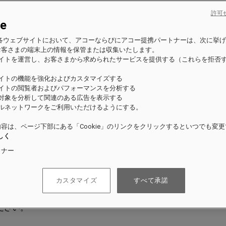
許可
ie
es の各ウェブサイトにおいて、アコーならびにアコー提携パートナーは、次に挙
お客さまの端末上の情報を保管または収集いたします。
サイトを運営し、お客さまから求められたサービスを提供する（これらを拒否
）
サイトの機能を強化およびカスタマイズする
サイトの閲覧者およびパフォーマンスを分析する
の対象を分析して関連のある広告を表示する
ャルネットワークをご利用いただけるようにする。
容は、ページ下部にある「Cookie」のリンクをクリックするといつでも変
しく
トナー
カスタマイズ
すべて承諾
ださい。