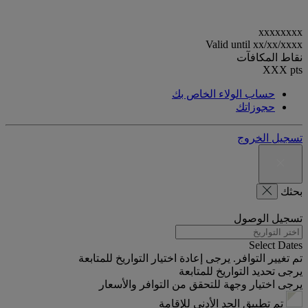
xxxxxxxx
Valid until
xx/xx/xxxx
نقاط المكافآت
XXX
pts
حساب الولاء الخاص بك
حجوزاتك
تسجيل الخروج
بحثك
تسجيل الوصول
Select Dates
تم تغيير التوافر. يرجى إعادة اختيار التواريخ للمتابعة
يرجى تحديد التواريخ للمتابعة
يرجى اختيار وجهة للتحقق من التوافر والأسعار
تم تطبيق الحد الأدنى للإقامة