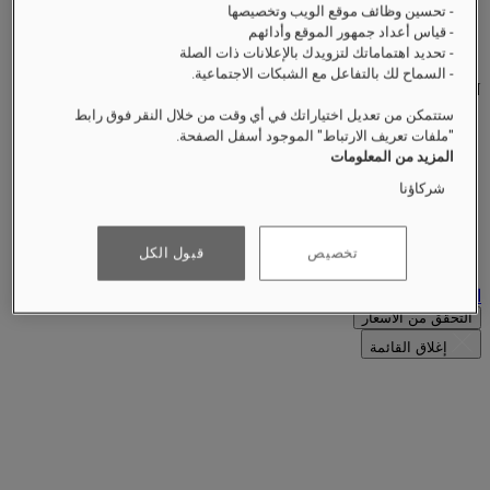
- تحسين وظائف موقع الويب وتخصيصها
Find Your Local Number
- قياس أعداد جمهور الموقع وأدائهم
HB5Q2@raffles.com
- تحديد اهتماماتك لتزويدك بالإعلانات ذات الصلة
- السماح لك بالتفاعل مع الشبكات الاجتماعية.
RESERVATION
ستتمكن من تعديل اختياراتك في أي وقت من خلال النقر فوق رابط
‎+65 6032 4688‏
"ملفات تعريف الارتباط" الموجود أسفل الصفحة.
‎HB5Q2@raffles.com‏
المزيد من المعلومات
4 Bukit Manis Road
شركاؤنا
Sentosa
تخصيص
قبول الكل
Singapore 099947
اتصل بنا
التحقق من الأسعار
إغلاق القائمة