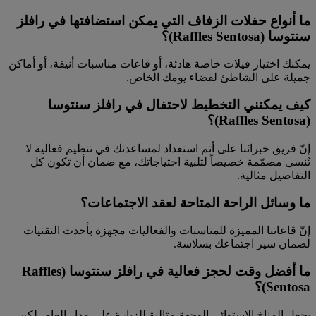
ما أنواع حفلات الزفاف التي يمكن استضافتها في رافلز
سنتوسا (Raffles Sentosa)؟
يمكنك اختيار فيلات خاصة هادئة، أو قاعات مناسبات أنيقة، أو أماكن
جميلة على الشاطئ لقضاء يومك الخاص.
كيف يمكنني التخطيط لاحتفال في رافلز سنتوسا
(Raffles Sentosa)؟
إنّ فريق خبرائنا على أتم استعداد لمساعدتك في تنظيم فعالية لا
تُنسى مصمّمة خصيصاً لتلبية احتياجاتك، مع ضمان أن تكون كل
التفاصيل مثالية.
ما وسائل الراحة المتاحة لعقد الاجتماعات؟
إنّ قاعاتنا المميزة للمناسبات والفعاليات مجهزة بأحدث التقنيات
لضمان سير اجتماعك بسلاسة.
ما أفضل وقت لحجز فعالية في رافلز سنتوسا (Raffles
Sentosa)؟
يجعل المناخ الاستوائي الوجهة مثالية للزيارة على مدار العام، لكن