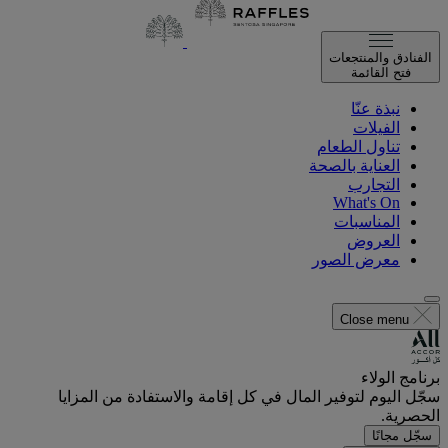
الفنادق والمنتجعات
فتح القائمة
نبذة عنّا
الفيلات
تناول الطعام
العناية بالصحة
التجارب
What's On
المناسبات
العروض
معرض الصور
Close menu
برنامج الولاء
سجّل اليوم لتوفير المال في كل إقامة والاستفادة من المزايا
الحصرية.
سجّل مجانًا