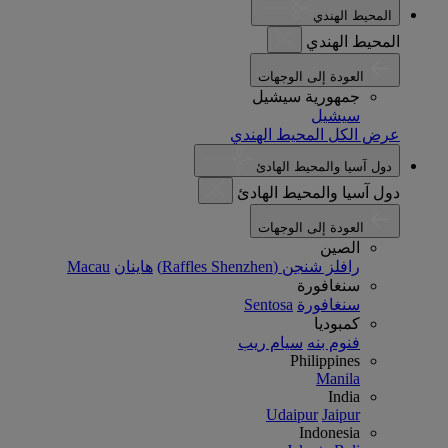
المحيط الهندي
المحيط الهندي
العودة إلى الوجهات
جمهورية سيشيل
سيشيل
عرض الكل المحيط الهندي
دول آسيا والمحيط الهادئ
دول آسيا والمحيط الهادئ
العودة إلى الوجهات
الصين
رافلز شنجن (Raffles Shenzhen)
هاينان
Macau
سنغافورة
سنغافورة
Sentosa
كمبوديا
فنوم بنه
سيام ريب
Philippines
Manila
India
Udaipur
Jaipur
Indonesia