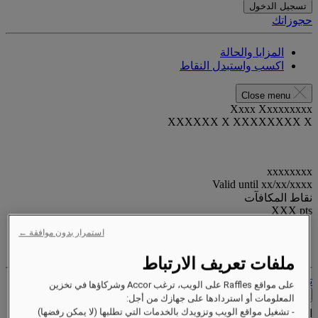
تسجيل الدخول
حجوزاتك
المزايا والحالة
اكسب واستبدل النقاط
Close menu
Xxxx Xxxxxxxxx
XXXXXX X XXXXXXXX X
xxxxxxxx
Valid until
xx/xx/xxxx
نقاط المكافآت
XXX
pts
استمرار بدون موافقة ←
حساب الولاء الخاص بك
حجوزاتك
ملفات تعريف الارتباط
تسجيل الخروج
على مواقع Raffles على الويب، ترغب Accor وشركاؤها في تخزين
اتصل
المعلومات أو استردادها على جهازك من أجل:
- تشغيل مواقع الويب وتزويدك بالخدمات التي تطلبها (لا يمكن رفضها)
الخدمات الخاصة
Close menu