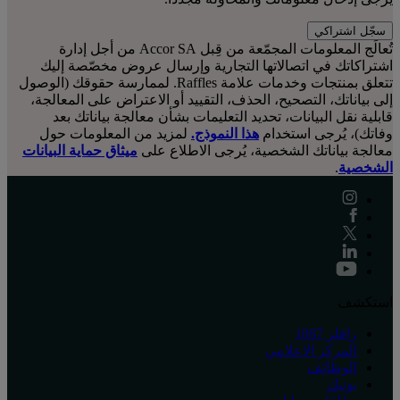
سجّل اشتراكي
تُعالَج المعلومات المجمّعة من قِبل Accor SA من أجل إدارة
اشتراكاتك في اتصالاتها التجارية وإرسال عروض مخصّصة إليك
تتعلق بمنتجات وخدمات علامة Raffles. لممارسة حقوقك (الوصول
إلى بياناتك، التصحيح، الحذف، التقييد أو الاعتراض على المعالجة،
قابلية نقل البيانات، تحديد التعليمات بشأن معالجة بياناتك بعد
وفاتك)، يُرجى استخدام
هذا النموذج.
لمزيد من المعلومات حول
معالجة بياناتك الشخصية، يُرجى الاطلاع على
ميثاق حماية البيانات
الشخصية
.
استكشف
رافلز 1887
المركز الإعلامي
الوظائف
بوتيك