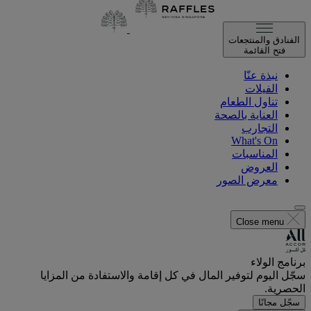
الفنادق والمنتجعات
فتح القائمة
نبذة عنّا
الفيلات
تناول الطعام
العناية بالصحة
التجارب
What's On
المناسبات
العروض
معرض الصور
Close menu
برنامج الولاء
سجّل اليوم لتوفير المال في كل إقامة والاستفادة من المزايا
الحصرية.
سجّل مجانًا