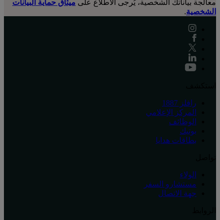
معالجة بياناتك الشخصية، يُرجى الاطلاع على
ميثاق حماية البيانات
الشخصية
.
استكشف
رافلز 1887
المركز الإعلامي
الوظائف
بوتيك
بطاقات هدايا
تواصل
الولاء
مستشارو السفر
جهة الاتصال
الروابط