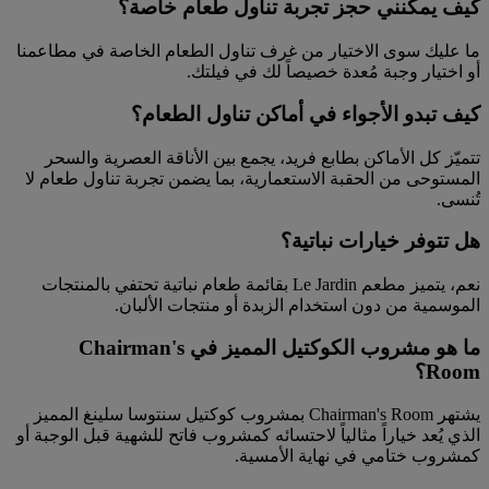
كيف يمكنني حجز تجربة تناول طعام خاصة؟
ما عليك سوى الاختيار من غرف تناول الطعام الخاصة في مطاعمنا
أو اختيار وجبة مُعدة خصيصاً لك في فيلتك.
كيف تبدو الأجواء في أماكن تناول الطعام؟
تتميّز كل الأماكن بطابع فريد، يجمع بين الأناقة العصرية والسحر
المستوحى من الحقبة الاستعمارية، بما يضمن تجربة تناول طعام لا
تُنسى.
هل تتوفر خيارات نباتية؟
نعم، يتميز مطعم Le Jardin بقائمة طعام نباتية تحتفي بالمنتجات
الموسمية من دون استخدام الزبدة أو منتجات الألبان.
ما هو مشروب الكوكتيل المميز في Chairman's
Room؟
يشتهر Chairman's Room بمشروب كوكتيل سنتوسا سلينغ المميز
الذي يُعد خياراً مثالياً لاحتسائه كمشروب فاتح للشهية قبل الوجبة أو
كمشروب ختامي في نهاية الأمسية.