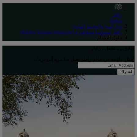
رافلز
Arabic
دول آسيا والمحيط الهادئ
رافلز سنتوسا سنغافورة (Raffles Sentosa Singapore)
تناول الطعام
فنادق ومنتجعات رافلز
أفكار ملهِمة من عالم رافلز تصل مباشرة إلى بريدك:
اشتراك