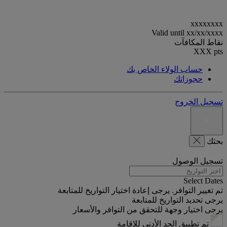
xxxxxxxx
Valid until
xx/xx/xxxx
نقاط المكافآت
XXX
pts
حساب الولاء الخاص بك
حجوزاتك
تسجيل الخروج
بحثك
تسجيل الوصول
Select Dates
تم تغيير التوافر. يرجى إعادة اختيار التواريخ للمتابعة
يرجى تحديد التواريخ للمتابعة
يرجى اختيار وجهة للتحقق من التوافر والأسعار
تم تطبيق الحد الأدنى للإقامة