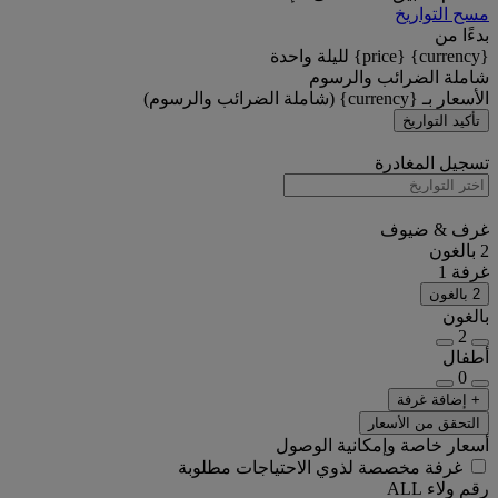
مسح التواريخ
بدءًا من
{currency} {price} لليلة واحدة
شاملة الضرائب والرسوم
الأسعار بـ {currency} (شاملة الضرائب والرسوم)
تأكيد التواريخ
تسجيل المغادرة
غرف & ضيوف
2 بالغون
غرفة 1
2 بالغون
بالغون
2
أطفال
0
+ إضافة غرفة
التحقق من الأسعار
أسعار خاصة وإمكانية الوصول
غرفة مخصصة لذوي الاحتياجات مطلوبة
رقم ولاء ALL