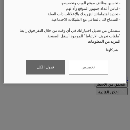
- تحسين وظائف موقع الويب وتخصيصها
Find Your Local Number
- قياس أعداد جمهور الموقع وأدائهم
HB5Q2@raffles.com
- تحديد اهتماماتك لتزويدك بالإعلانات ذات الصلة
- السماح لك بالتفاعل مع الشبكات الاجتماعية.
RESERVATION
ستتمكن من تعديل اختياراتك في أي وقت من خلال النقر فوق رابط
‎+65 6032 4688‏
"ملفات تعريف الارتباط" الموجود أسفل الصفحة.
‎HB5Q2@raffles.com‏
المزيد من المعلومات
4 Bukit Manis Road
شركاؤنا
Sentosa
تخصيص
قبول الكل
Singapore 099947
اتصل بنا
التحقق من الأسعار
إغلاق القائمة