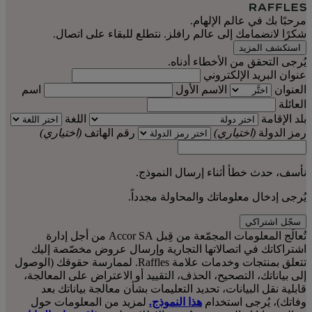
مرحبًا بك في عالم الإلهام.
شكرًا لانضمامك إلى عالم رافلز. نتطلع للبقاء على اتصال.
استكشف المزيد
يُرجى التحقق من الأخطاء أدناه.
عنوان البريد الإلكتروني
العنوان
الاسم الأول
اسم
العائلة
بلد الإقامة
اللغة
رمز الدولة
(اختياري)
رقم الهاتف
(اختياري)
نأسف، حدث خطأ أثناء إرسال النموذج.
يُرجى إدخال معلوماتك والمحاولة مجدداً.
سجّل اشتراكي
تُعالَج المعلومات المجمّعة من قِبل Accor SA من أجل إدارة
اشتراكاتك في اتصالاتها التجارية وإرسال عروض مخصّصة إليك
تتعلق بمنتجات وخدمات علامة Raffles. لممارسة حقوقك (الوصول
إلى بياناتك، التصحيح، الحذف، التقييد أو الاعتراض على المعالجة،
قابلية نقل البيانات، تحديد التعليمات بشأن معالجة بياناتك بعد
وفاتك)، يُرجى استخدام
هذا النموذج.
لمزيد من المعلومات حول