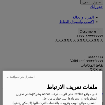
تسجيل الدخول
حجوزاتك
المزايا والحالة
اكسب واستبدل النقاط
Close menu
Xxxx Xxxxxxxxx
XXXXXX X XXXXXXXX X
xxxxxxxx
Valid until
xx/xx/xxxx
نقاط المكافآت
XXX
pts
استمرار بدون موافقة ←
حساب الولاء الخاص بك
حجوزاتك
ملفات تعريف الارتباط
تسجيل الخروج
على مواقع Raffles على الويب، ترغب Accor وشركاؤها في تخزين
اتصل
المعلومات أو استردادها على جهازك من أجل:
- تشغيل مواقع الويب وتزويدك بالخدمات التي تطلبها (لا يمكن رفضها)
الخدمات الخاصة
Close menu