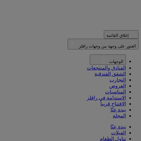
إغلاق القائمة
العثور على وجهة من وجهات رافلز
الوجهات
الفنادق والمنتجعات
الشقق الفندقية
التجارب
العروض
المناسبات
الاستدامة في رافلز
الافتتاح قريباً
نبذة عنّا
المجلة
نبذة عنّا
الفيلات
تناول الطعام