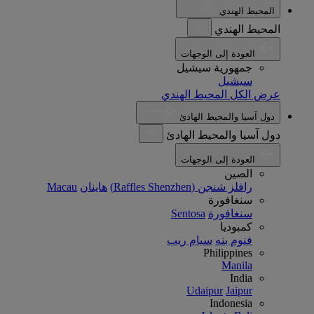
المحيط الهندي
المحيط الهندي
العودة إلى الوجهات
جمهورية سيشيل
سيشيل
عرض الكل المحيط الهندي
دول آسيا والمحيط الهادئ
دول آسيا والمحيط الهادئ
العودة إلى الوجهات
الصين
رافلز شنجن (Raffles Shenzhen)
هاينان
Macau
سنغافورة
سنغافورة
Sentosa
كمبوديا
فنوم بنه
سيام ريب
Philippines
Manila
India
Udaipur
Jaipur
Indonesia