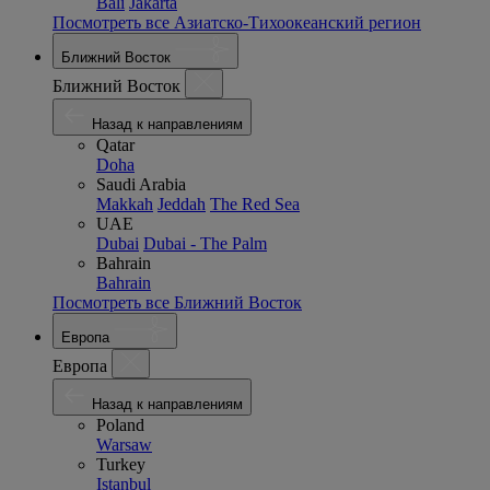
Bali
Jakarta
Посмотреть все Азиатско-Тихоокеанский регион
Ближний Восток
Ближний Восток
Назад к направлениям
Qatar
Doha
Saudi Arabia
Makkah
Jeddah
The Red Sea
UAE
Dubai
Dubai - The Palm
Bahrain
Bahrain
Посмотреть все Ближний Восток
Европа
Европа
Назад к направлениям
Poland
Warsaw
Turkey
Istanbul