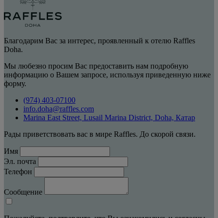
Благодарим Вас за интерес, проявленный к отелю Raffles
Doha.
Мы любезно просим Вас предоставить нам подробную
информацию о Вашем запросе, используя приведенную ниже
форму.
(974) 403-07100
info.doha@raffles.com
Marina East Street, Lusail Marina District, Doha, Катар
Рады приветствовать вас в мире Raffles. До скорой связи.
Имя
Эл. почта
Телефон
Сообщение