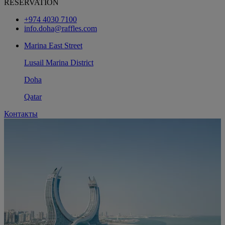
RESERVATION
+974 4030 7100
info.doha@raffles.com
Marina East Street
Lusail Marina District
Doha
Qatar
Контакты