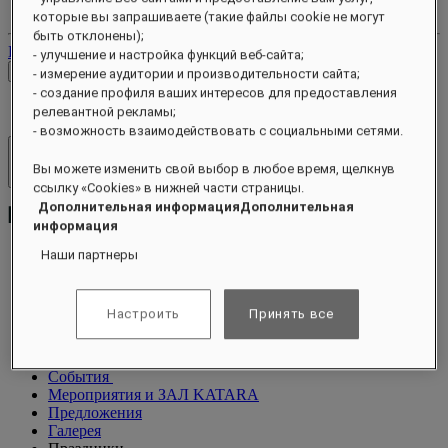
Ваши бронирования
которые вы запрашиваете (такие файлы cookie не могут
быть отклонены);
Выйти
- улучшение и настройка функций веб-сайта;
Проверить тарифы
- измерение аудитории и производительности сайта;
- создание профиля ваших интересов для предоставления
релевантной рекламы;
- возможность взаимодействовать с социальными сетями.
Отели и курорты
Вы можете изменить свой выбор в любое время, щелкнув
Открыть меню
ссылку «Cookies» в нижней части страницы.
Дополнительная информацияДополнительная
информация
Наши партнеры
О программе
Люксы
Настроить
Принять все
Питание
Велнес
Чем заняться
События
Мероприятия и ЗАЛ KATARA
Предложения
Галерея