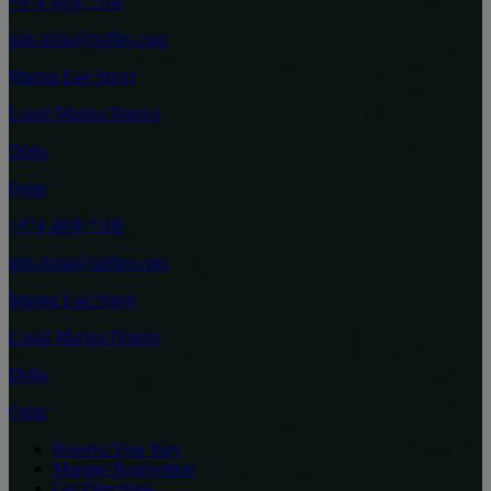
+974 4030 7100
info.doha@raffles.com
Marina East Street
Lusail Marina District
Doha
Qatar
+974 4030 7100
info.doha@raffles.com
Marina East Street
Lusail Marina District
Doha
Qatar
Reserve Your Stay
Manage Reservation
Get Directions