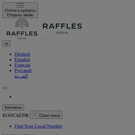
Отели и курорты
Открыть меню
ru
Deutsch
Español
Français
Русский
العربية
Контакты
КОНСЬЕРЖ
Close menu
Find Your Local Number