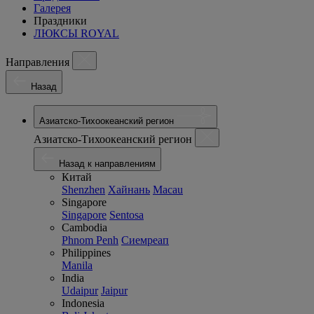
Галерея
Праздники
ЛЮКСЫ ROYAL
Направления
Назад
Азиатско-Тихоокеанский регион
Азиатско-Тихоокеанский регион
Назад к направлениям
Китай
Shenzhen
Хайнань
Macau
Singapore
Singapore
Sentosa
Cambodia
Phnom Penh
Сиемреап
Philippines
Manila
India
Udaipur
Jaipur
Indonesia