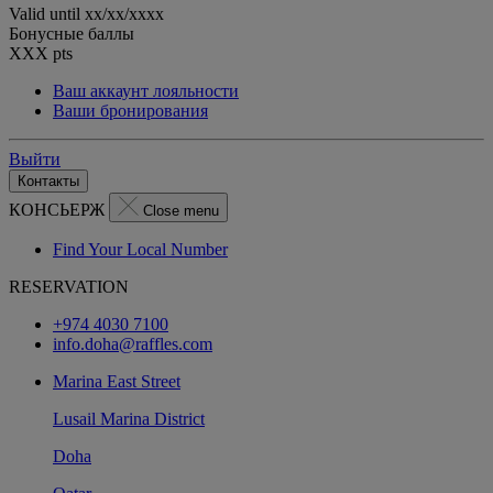
Valid until
xx/xx/xxxx
Бонусные баллы
XXX
pts
Ваш аккаунт лояльности
Ваши бронирования
Выйти
Контакты
КОНСЬЕРЖ
Close menu
Find Your Local Number
RESERVATION
+974 4030 7100
info.doha@raffles.com
Marina East Street
Lusail Marina District
Doha