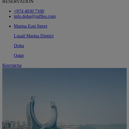
RESERVATION
+974 4030 7100
info.doha@raffles.com
Marina East Street
Lusail Marina District
Doha
Qatar
Контакты