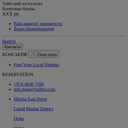
Valid until
xx/xx/xxxx
Бонусные баллы
XXX
pts
Ваш аккаунт лояльности
Ваши бронирования
Выйти
Контакты
КОНСЬЕРЖ
Close menu
Find Your Local Number
RESERVATION
+974 4030 7100
info.doha@raffles.com
Marina East Street
Lusail Marina District
Doha