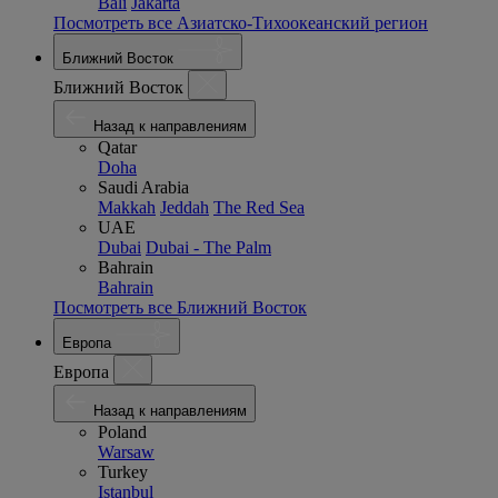
Bali
Jakarta
Посмотреть все Азиатско-Тихоокеанский регион
Ближний Восток
Ближний Восток
Назад к направлениям
Qatar
Doha
Saudi Arabia
Makkah
Jeddah
The Red Sea
UAE
Dubai
Dubai - The Palm
Bahrain
Bahrain
Посмотреть все Ближний Восток
Европа
Европа
Назад к направлениям
Poland
Warsaw
Turkey
Istanbul