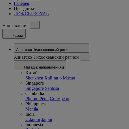
Галерея
Праздники
ЛЮКСЫ ROYAL
Направления
Назад
Азиатско-Тихоокеанский регион
Азиатско-Тихоокеанский регион
Назад к направлениям
Китай
Shenzhen
Хайнань
Macau
Singapore
Singapore
Sentosa
Cambodia
Phnom Penh
Сиемреап
Philippines
Manila
India
Udaipur
Jaipur
Indonesia