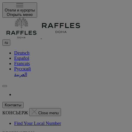
Отели и курорты
Открыть меню
ru
Deutsch
Español
Français
Русский
العربية
Контакты
КОНСЬЕРЖ
Close menu
Find Your Local Number