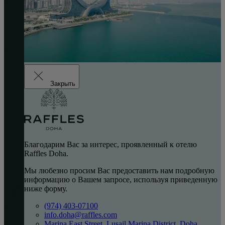
Закрыть
Благодарим Вас за интерес, проявленный к отелю
Raffles Doha.
Мы любезно просим Вас предоставить нам подробную
информацию о Вашем запросе, используя приведенную
ниже форму.
(974) 403-07100
info.doha@raffles.com
Marina East Street, Lusail Marina District, Doha,