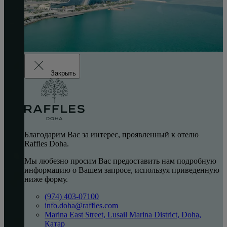
Закрыть
Благодарим Вас за интерес, проявленный к отелю
Raffles Doha.
Мы любезно просим Вас предоставить нам подробную
информацию о Вашем запросе, используя приведенную
ниже форму.
(974) 403-07100
info.doha@raffles.com
Marina East Street, Lusail Marina District, Doha,
Катар