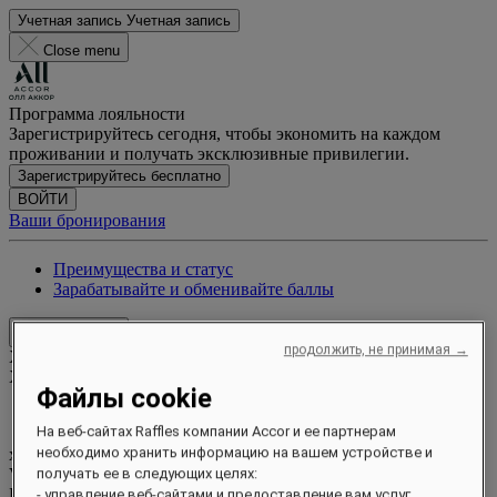
Учетная запись
Учетная запись
Close menu
Программа лояльности
Зарегистрируйтесь сегодня, чтобы экономить на каждом
проживании и получать эксклюзивные привилегии.
Зарегистрируйтесь бесплатно
ВОЙТИ
Ваши бронирования
Преимущества и статус
Зарабатывайте и обменивайте баллы
Close menu
продолжить, не принимая →
Xxxx Xxxxxxxxx
XXXXXX X XXXXXXXX X
Файлы cookie
На веб-сайтах Raffles компании Accor и ее партнерам
xxxxxxxx
необходимо хранить информацию на вашем устройстве и
Valid until
xx/xx/xxxx
получать ее в следующих целях:
Бонусные баллы
- управление веб-сайтами и предоставление вам услуг,