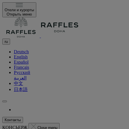
Отели и курорты
Открыть меню
ru
Deutsch
English
Español
Français
Русский
العربية
中文
日本語
Контакты
КОНСЬЕРЖ
Close menu