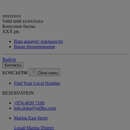
xxxxxxxx
Valid until
xx/xx/xxxx
Бонусные баллы
XXX
pts
Ваш аккаунт лояльности
Ваши бронирования
Выйти
Контакты
КОНСЬЕРЖ
Close menu
Find Your Local Number
RESERVATION
+974 4030 7100
info.doha@raffles.com
Marina East Street
Lusail Marina District