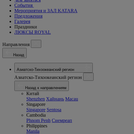
События
Мероприятия и ЗАЛ KATARA
Предложения
Галерея
Праздники
ЛЮКСЫ ROYAL
Направления
Назад
Азиатско-Тихоокеанский регион
Азиатско-Тихоокеанский регион
Назад к направлениям
Китай
Shenzhen
Хайнань
Macau
Singapore
Singapore
Sentosa
Cambodia
Phnom Penh
Сиемреап
Philippines
Manila