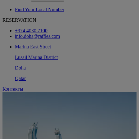
Find Your Local Number
RESERVATION
+974 4030 7100
info.doha@raffles.com
Marina East Street
Lusail Marina District
Doha
Qatar
Контакты