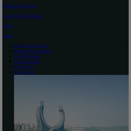
Marina East Street
Lusail Marina District
Doha
Qatar
Reserve Your Stay
Manage Reservation
Get Directions
Explore Doha
Gift Cards
Contact Us