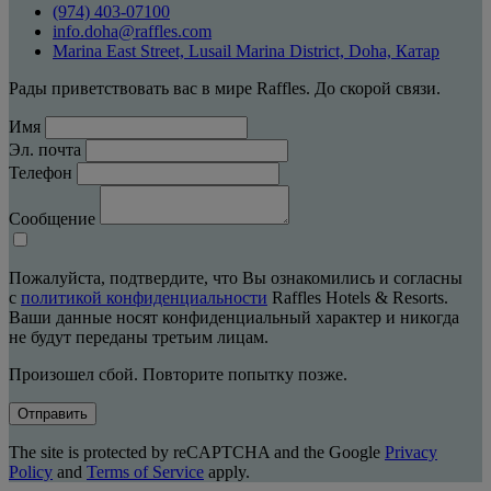
(974) 403-07100
info.doha@raffles.com
Marina East Street, Lusail Marina District, Doha, Катар
Рады приветствовать вас в мире Raffles. До скорой связи.
Имя
Эл. почта
Телефон
Сообщение
Пожалуйста, подтвердите, что Вы ознакомились и согласны
с
политикой конфиденциальности
Raffles Hotels & Resorts.
Ваши данные носят конфиденциальный характер и никогда
не будут переданы третьим лицам.
Произошел сбой. Повторите попытку позже.
Отправить
The site is protected by reCAPTCHA and the Google
Privacy
Policy
and
Terms of Service
apply.