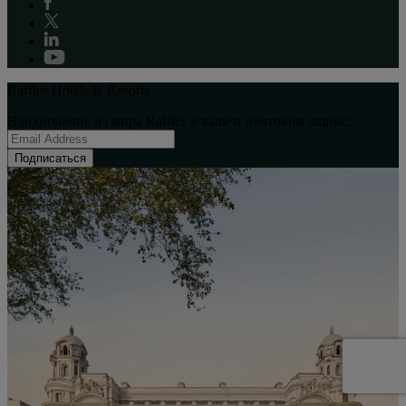
Raffles Hotels & Resorts
Вдохновение из мира Raffles в вашем почтовом ящике:
Подписаться