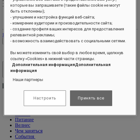
XXX
pts
которые вы запрашиваете (такие файлы cookie не могут
быть отклонены);
Ваш аккаунт лояльности
- улучшение и настройка функций веб-сайта;
Ваши бронирования
- измерение аудитории и производительности сайта;
- создание профиля ваших интересов для предоставления
Выйти
релевантной рекламы;
Проверить тарифы
- возможность взаимодействовать с социальными сетями.
Вы можете изменить свой выбор в любое время, щелкнув
ссылку «Cookies» в нижней части страницы.
Дополнительная информацияДополнительная
Отели и курорты
информация
Открыть меню
Наши партнеры
Настроить
Принять все
О программе
Люксы
Питание
Велнес
Чем заняться
События