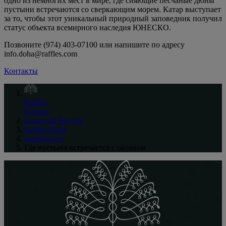
одно из немногих мест в мире, где сияющие песчаные дюны
пустыни встречаются со сверкающим морем. Катар выступает
за то, чтобы этот уникальный природный заповедник получил
статус объекта всемирного наследия ЮНЕСКО.
Позвоните (974) 403-07100 или напишите по адресу
info.doha@raffles.com
Контакты
Raffles
Russian
Ближний Восток
Raffles Doha
Experiences
Где пустыня встречается с океаном