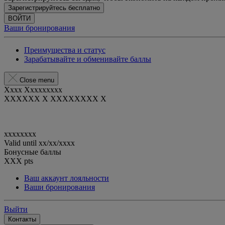
Зарегистрируйтесь бесплатно
ВОЙТИ
Ваши бронирования
Преимущества и статус
Зарабатывайте и обменивайте баллы
Close menu
Xxxx Xxxxxxxxx
XXXXXX X XXXXXXXX X
xxxxxxxx
Valid until
xx/xx/xxxx
Бонусные баллы
XXX
pts
Ваш аккаунт лояльности
Ваши бронирования
Выйти
Контакты