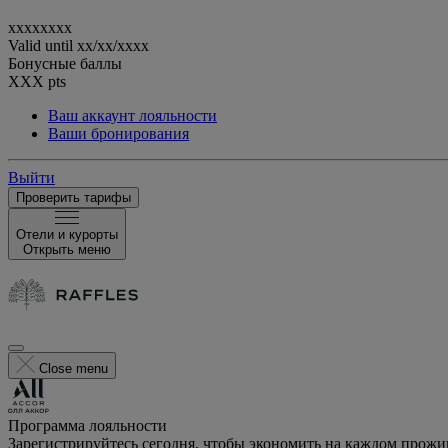
xxxxxxxx
Valid until
xx/xx/xxxx
Бонусные баллы
XXX
pts
Ваш аккаунт лояльности
Ваши бронирования
Выйти
Проверить тарифы
Отели и курорты
Открыть меню
Close menu
Программа лояльности
Зарегистрируйтесь сегодня, чтобы экономить на каждом прож