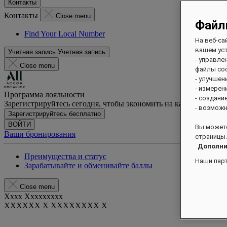
Контакты
Контакты
Close menu
Файл
Find Your Local Number
На веб-са
вашем уст
Учетная запись
Учетная запись
- управле
Close menu
файлы coo
- улучшен
- измерен
Программа лояльности
- создани
Зарегистрируйтесь сегодня, чтобы экономить на каждом прож
- возможн
Зарегистрируйтесь бесплатно
ВОЙТИ
Вы можете
Ваши бронирования
страницы.
Дополни
Преимущества и статус
Наши пар
Зарабатывайте и обменивайте баллы
Close menu
Xxxx Xxxxxxxxx
XXXXXX X XXXXXXXX X