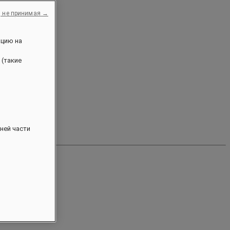
, не принимая →
ацию на
 (такие
ней части