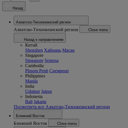
Назад
Азиатско-Тихоокеанский регион
Азиатско-Тихоокеанский регион
Close menu
Назад к направлениям
Китай
Shenzhen
Хайнань
Macau
Singapore
Singapore
Sentosa
Cambodia
Phnom Penh
Сиемреап
Philippines
Manila
India
Udaipur
Jaipur
Indonesia
Bali
Jakarta
Посмотреть все Азиатско-Тихоокеанский регион
Ближний Восток
Ближний Восток
Close menu