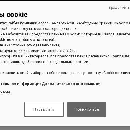
продолжить
ы cookie
йтах Raffles компании Accor и ее партнерам необходимо хранить информ
ройстве и получать ее в следующих целях:
ние веб-сайтами и предоставление вам услуг, которые вы запрашиваете
kie не могут быть отклонены);
ие и настройка функций веб-сайта;
ие аудитории и производительности сайта;
е профиля ваших интересов для предоставления релевантной рекламы;
ивании и получать эксклюзивные привилегии.
ость взаимодействовать с социальными сетями.
 изменить свой выбор в любое время, щелкнув ссылку «Cookies» в ниж
тельная информацияДополнительная информация
тнеры
Настроить
Принять все