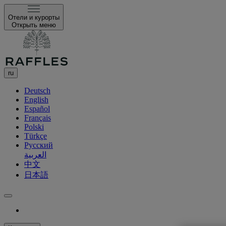
Отели и курорты
Открыть меню
ru
Deutsch
English
Español
Français
Polski
Türkçe
Русский
العربية
中文
日本語