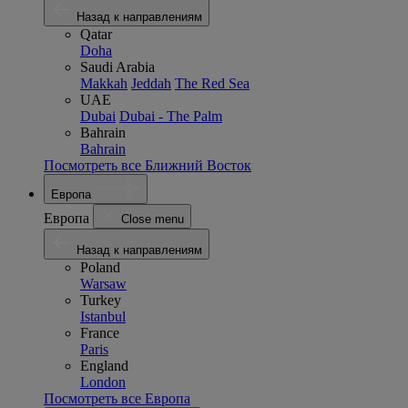
Назад к направлениям
Qatar
Doha
Saudi Arabia
Makkah
Jeddah
The Red Sea
UAE
Dubai
Dubai - The Palm
Bahrain
Bahrain
Посмотреть все Ближний Восток
Европа
Европа
Close menu
Назад к направлениям
Poland
Warsaw
Turkey
Istanbul
France
Paris
England
London
Посмотреть все Европа