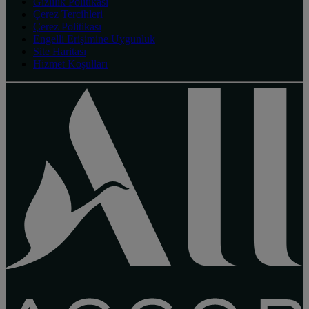
Gizlilik Politikası
Çerez Tercihleri
Çerez Politikası
Engelli Erişimine Uygunluk
Site Haritası
Hizmet Koşulları