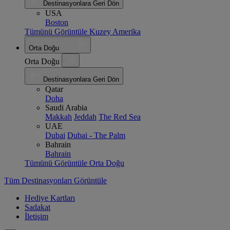
Destinasyonlara Geri Dön
USA
Boston
Tümünü Görüntüle Kuzey Amerika
Orta Doğu
Orta Doğu
Destinasyonlara Geri Dön
Qatar
Doha
Saudi Arabia
Makkah
Jeddah
The Red Sea
UAE
Dubai
Dubai - The Palm
Bahrain
Bahrain
Tümünü Görüntüle Orta Doğu
Tüm Destinasyonları Görüntüle
Hediye Kartları
Sadakat
İletişim