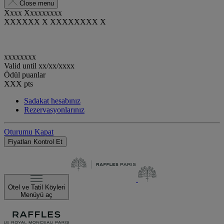
Close menu
Xxxx Xxxxxxxxx
XXXXXX X XXXXXXXX X
xxxxxxxx
Valid until
xx/xx/xxxx
Ödül puanlar
XXX
pts
Sadakat hesabınız
Rezervasyonlarınız
Oturumu Kapat
Fiyatları Kontrol Et
Otel ve Tatil Köyleri
Menüyü aç