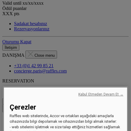
Valid until
xx/xx/xxxx
Ödül puanlar
XXX
pts
Sadakat hesabınız
Rezervasyonlarınız
Oturumu Kapat
İletişim
DANIŞMA
Close menu
+33 (0)1 42 99 85 21
concierge.paris@raffles.com
RESERVATION
Kabul Etmeden Devam Et →
Fiyatları Kontrol Et
Çerezler
Menüyü kapat
Raffles web sitelerinde, Accor ve ortakları aşağıdaki amaçlarla
cihazınızda bilgi depolamak ve cihazınızdan bilgi almak isterler:
- web sitelerini işletmek ve size talep ettiğiniz hizmetleri sağlamak