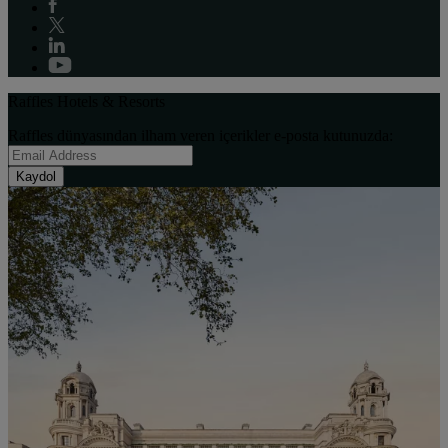
Raffles Hotels & Resorts
Raffles dünyasından ilham veren içerikler e-posta kutunuzda:
Kaydol