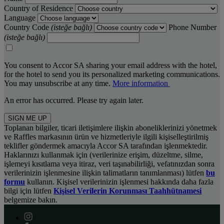
Country of Residence
Language
Country Code
(isteğe bağlı)
Phone Number
(isteğe bağlı)
You consent to Accor SA sharing your email address with the hotel,
for the hotel to send you its personalized marketing communications.
You may unsubscribe at any time.
More information
An error has occurred. Please try again later.
SIGN ME UP
Toplanan bilgiler, ticari iletişimlere ilişkin aboneliklerinizi yönetmek
ve Raffles markasının ürün ve hizmetleriyle ilgili kişiselleştirilmiş
teklifler göndermek amacıyla Accor SA tarafından işlenmektedir.
Haklarınızı kullanmak için (verilerinize erişim, düzeltme, silme,
işlemeyi kısıtlama veya itiraz, veri taşınabilirliği, vefatınızdan sonra
verilerinizin işlenmesine ilişkin talimatların tanımlanması) lütfen
bu
formu
kullanın. Kişisel verilerinizin işlenmesi hakkında daha fazla
bilgi için lütfen
Kişisel Verilerin Korunması Taahhütnamesi
belgemize bakın.