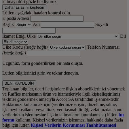
kalmayı dört gözle bekliyoruz.
Daha fazlasını keşfedin
Lütfen aşağıdaki hataları kontrol edin.
E-posta Adresi
Başlık
Adı
Soyadı
İkamet Ettiği Ülke
Dil
Ülke Kodu
(isteğe bağlı)
Telefon Numarası
(isteğe bağlı)
Üzgünüz, form gönderilirken bir hata oluştu.
Lütfen bilgilerinizi girin ve tekrar deneyin.
BENİ KAYDEDİN
Toplanan bilgiler, ticari iletişimlere ilişkin aboneliklerinizi yönetmek
ve Raffles markasının ürün ve hizmetleriyle ilgili kişiselleştirilmiş
teklifler göndermek amacıyla Accor SA tarafından işlenmektedir.
Haklarınızı kullanmak için (verilerinize erişim, düzeltme, silme,
işlemeyi kısıtlama veya itiraz, veri taşınabilirliği, vefatınızdan sonra
verilerinizin işlenmesine ilişkin talimatların tanımlanması) lütfen
bu
formu
kullanın. Kişisel verilerinizin işlenmesi hakkında daha fazla
bilgi için lütfen
Kişisel Verilerin Korunması Taahhütnamesi