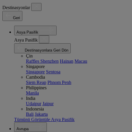
Destinasyonlar
Geri
Asya Pasifik
Asya Pasifik
Destinasyonlara Geri Dön
Çin
Raffles Shenzhen
Hainan
Macau
Singapore
Singapore
Sentosa
Cambodia
Siem Reap
Phnom Penh
Philippines
Manila
India
Udaipur
Jaipur
Indonesia
Bali
Jakarta
Tümünü Görüntüle Asya Pasifik
Avrupa