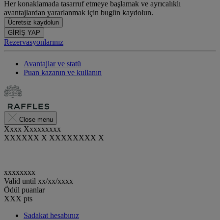
Her konaklamada tasarruf etmeye başlamak ve ayrıcalıklı
avantajlardan yararlanmak için bugün kaydolun.
Ücretsiz kaydolun
GİRİŞ YAP
Rezervasyonlarınız
Avantajlar ve statü
Puan kazanın ve kullanın
Close menu
Xxxx Xxxxxxxxx
XXXXXX X XXXXXXXX X
xxxxxxxx
Valid until
xx/xx/xxxx
Ödül puanlar
XXX
pts
Sadakat hesabınız