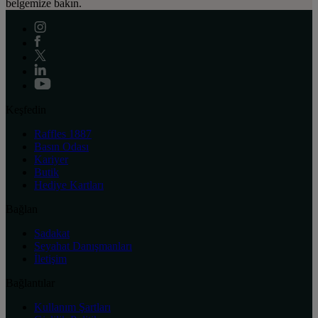
belgemize bakın.
Keşfedin
Raffles 1887
Basın Odası
Kariyer
Butik
Hediye Kartları
Bağlan
Sadakat
Seyahat Danışmanları
İletişim
Bağlantılar
Kullanım Şartları