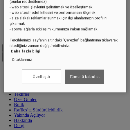
(bunlar reddedilemez)
- web sitesi işlevlerini geliştirmek ve özelleştirmek
- web sitesi hedef kitlesini ve performansını ölçmek
- size alakalı reklamlar sunmak için ilgi alanlarınızın profilini
çıkarmak
- sosyal ağlarla etkileşim kurmanıza imkan sağlamak.
Tercihlerinizi, sayfanın altındaki "Çerezler" bağlantısına tıklayarak
istediğiniz zaman değiştirebilirsiniz.
Menüyü kapat
Daha fazla bilgi
Bir Raffles Destinasyonu Bulun
Ortaklarımız
Destinasyonlar
Özelleştir
Tümünü kabul et
Otel ve Tatil Köyleri
Rezidanslar
Deneyimler
Teklifler
Özel Günler
Butik
Raffles’ta Sürdürülebilirlik
Yakında Açılıyor
Hakkında
Dergi