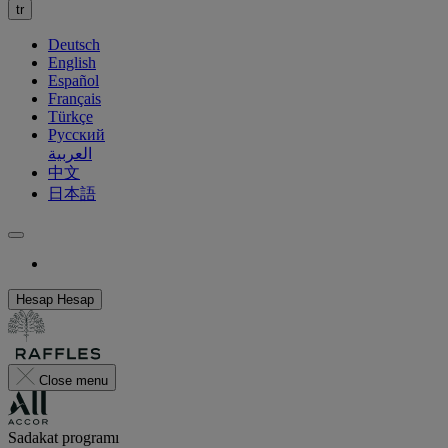
tr
Deutsch
English
Español
Français
Türkçe
Русский
العربية
中文
日本語
Hesap
Hesap
Close menu
Sadakat programı