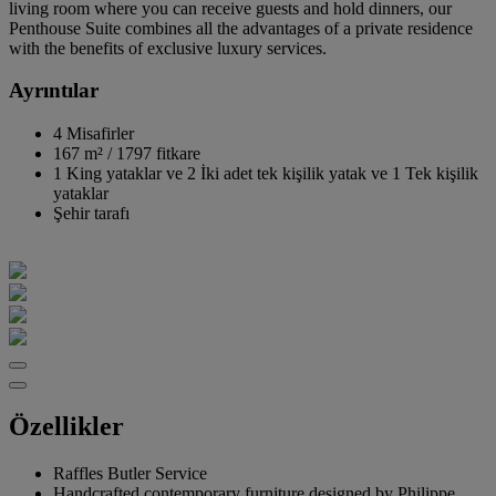
living room where you can receive guests and hold dinners, our
Penthouse Suite combines all the advantages of a private residence
with the benefits of exclusive luxury services.
Ayrıntılar
4 Misafirler
167 m²
/
1797 fitkare
1 King yataklar ve 2 İki adet tek kişilik yatak ve 1 Tek kişilik
yataklar
Şehir tarafı
Özellikler
Raffles Butler Service
Handcrafted contemporary furniture designed by Philippe