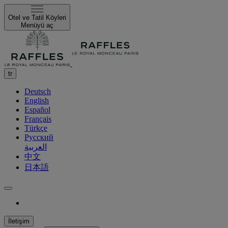
Otel ve Tatil Köyleri
Menüyü aç
tr
Deutsch
English
Español
Français
Türkçe
Русский
العربية
中文
日本語
İletişim