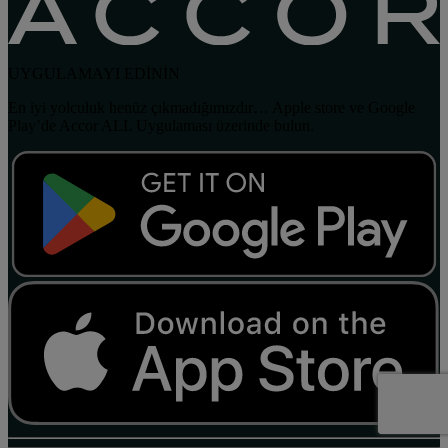
UYGULAMAYI EDİNİN
En iyi yolculuk henüz çıkmadığımızdır… Apple store ve Google
Play’de Accor ALL Uygulaması üzerinde bulun.