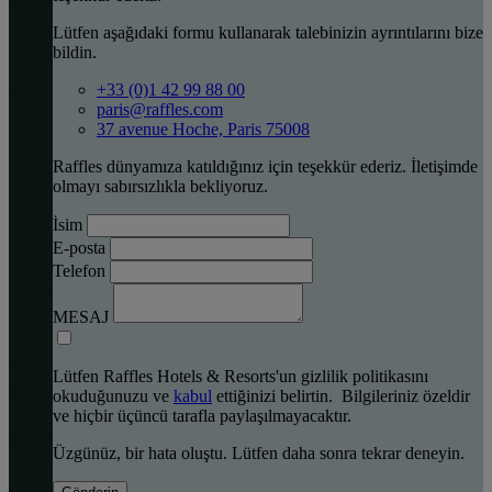
Lütfen aşağıdaki formu kullanarak talebinizin ayrıntılarını bize
bildin.
+33 (0)1 42 99 88 00
paris@raffles.com
37 avenue Hoche, Paris 75008
Raffles dünyamıza katıldığınız için teşekkür ederiz. İletişimde
olmayı sabırsızlıkla bekliyoruz.
İsim
E-posta
Telefon
MESAJ
Lütfen Raffles Hotels & Resorts'un gizlilik politikasını
okuduğunuzu ve
kabul
ettiğinizi belirtin. Bilgileriniz özeldir
ve hiçbir üçüncü tarafla paylaşılmayacaktır.
Üzgünüz, bir hata oluştu. Lütfen daha sonra tekrar deneyin.