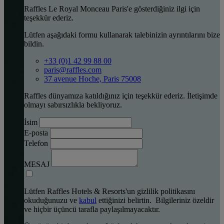
Raffles Le Royal Monceau Paris'e gösterdiğiniz ilgi için
teşekkür ederiz.
Lütfen aşağıdaki formu kullanarak talebinizin ayrıntılarını bize
bildin.
+33 (0)1 42 99 88 00
paris@raffles.com
37 avenue Hoche, Paris 75008
Raffles dünyamıza katıldığınız için teşekkür ederiz. İletişimde
olmayı sabırsızlıkla bekliyoruz.
İsim
E-posta
Telefon
MESAJ
Lütfen Raffles Hotels & Resorts'un gizlilik politikasını
okuduğunuzu ve
kabul
ettiğinizi belirtin. Bilgileriniz özeldir
ve hiçbir üçüncü tarafla paylaşılmayacaktır.