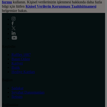
formu
kullanın. Kişisel verilerinizin işlenmesi hakkında daha fazla
bilgi için lütfen
Kişisel Verilerin Korunması Taahhütnamesi
belgemize bakın.
Keşfedin
Raffles 1887
Basın Odası
Kariyer
Butik
Hediye Kartları
Bağlan
Sadakat
Seyahat Danışmanları
İletişim
Bağlantılar