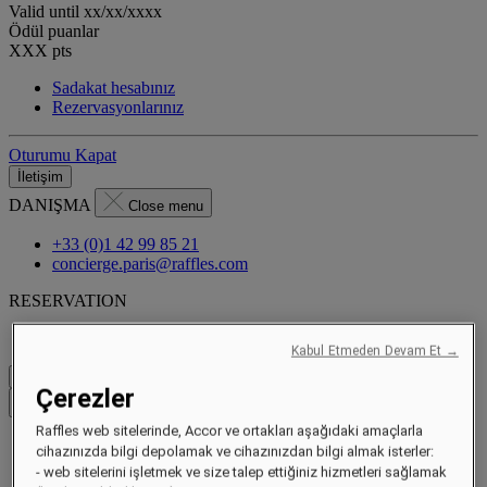
Valid until
xx/xx/xxxx
Ödül puanlar
XXX
pts
Sadakat hesabınız
Rezervasyonlarınız
Oturumu Kapat
İletişim
DANIŞMA
Close menu
+33 (0)1 42 99 85 21
concierge.paris@raffles.com
RESERVATION
Kabul Etmeden Devam Et →
Fiyatları Kontrol Et
Çerezler
Menüyü kapat
Raffles web sitelerinde, Accor ve ortakları aşağıdaki amaçlarla
cihazınızda bilgi depolamak ve cihazınızdan bilgi almak isterler:
- web sitelerini işletmek ve size talep ettiğiniz hizmetleri sağlamak