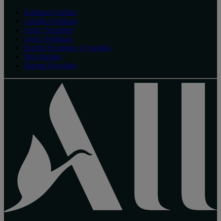
Kullanım Şartları
Gizlilik Politikası
Çerez Tercihleri
Çerez Politikası
Engelli Erişimine Uygunluk
Site Haritası
Hizmet Koşulları