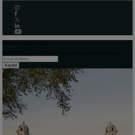
Raffles Hotels & Resorts
Raffles dünyasından ilham veren içerikler e-posta kutunuzda:
Kaydol