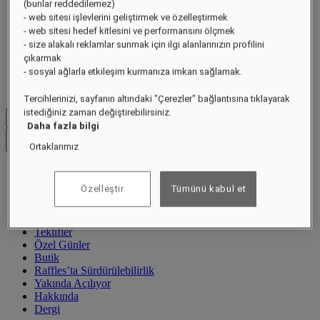
(bunlar reddedilemez)
- web sitesi işlevlerini geliştirmek ve özelleştirmek
- web sitesi hedef kitlesini ve performansını ölçmek
- size alakalı reklamlar sunmak için ilgi alanlarınızın profilini
çıkarmak
- sosyal ağlarla etkileşim kurmanıza imkan sağlamak.
Tercihlerinizi, sayfanın altındaki "Çerezler" bağlantısına tıklayarak
istediğiniz zaman değiştirebilirsiniz.
Menüyü kapat
Daha fazla bilgi
Bir Raffles Destinasyonu Bulun
Ortaklarımız
Destinasyonlar
Özelleştir
Tümünü kabul et
Otel ve Tatil Köyleri
Rezidanslar
Deneyimler
Teklifler
Özel Günler
Butik
Raffles’ta Sürdürülebilirlik
Yakında Açılıyor
Hakkında
Dergi