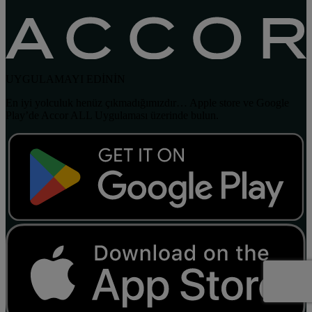
UYGULAMAYI EDİNİN
En iyi yolculuk henüz çıkmadığımızdır… Apple store ve Google
Play’de Accor ALL Uygulaması üzerinde bulun.