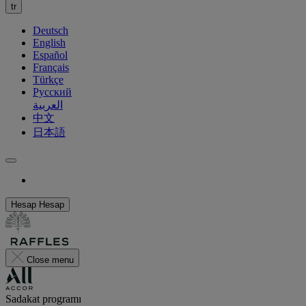
tr
Deutsch
English
Español
Français
Türkçe
Русский
العربية
中文
日本語
Hesap
Hesap
Close menu
Sadakat programı