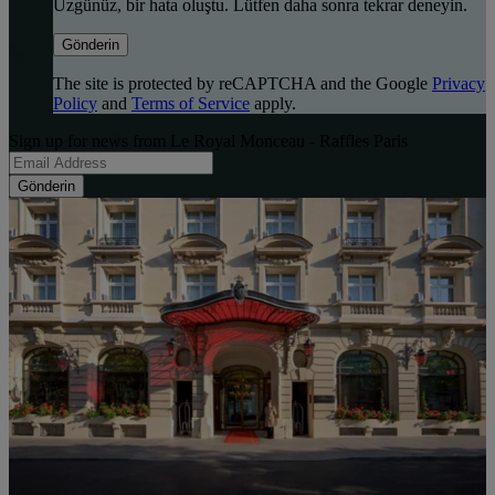
Üzgünüz, bir hata oluştu. Lütfen daha sonra tekrar deneyin.
Gönderin
The site is protected by reCAPTCHA and the Google
Privacy
Policy
and
Terms of Service
apply.
Sign up for news from Le Royal Monceau - Raffles Paris
Gönderin