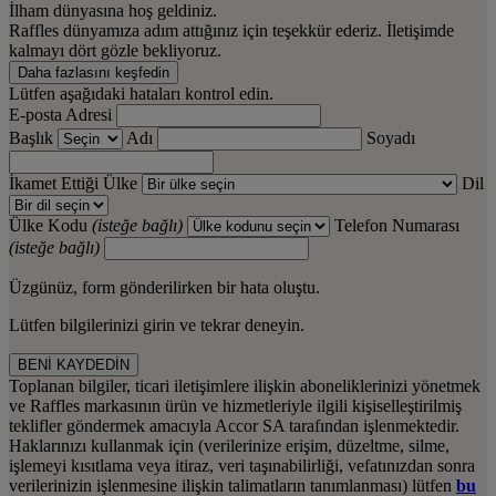
İlham dünyasına hoş geldiniz.
Raffles dünyamıza adım attığınız için teşekkür ederiz. İletişimde
kalmayı dört gözle bekliyoruz.
Daha fazlasını keşfedin
Lütfen aşağıdaki hataları kontrol edin.
E-posta Adresi
Başlık
Adı
Soyadı
İkamet Ettiği Ülke
Dil
Ülke Kodu
(isteğe bağlı)
Telefon Numarası
(isteğe bağlı)
Üzgünüz, form gönderilirken bir hata oluştu.
Lütfen bilgilerinizi girin ve tekrar deneyin.
BENİ KAYDEDİN
Toplanan bilgiler, ticari iletişimlere ilişkin aboneliklerinizi yönetmek
ve Raffles markasının ürün ve hizmetleriyle ilgili kişiselleştirilmiş
teklifler göndermek amacıyla Accor SA tarafından işlenmektedir.
Haklarınızı kullanmak için (verilerinize erişim, düzeltme, silme,
işlemeyi kısıtlama veya itiraz, veri taşınabilirliği, vefatınızdan sonra
verilerinizin işlenmesine ilişkin talimatların tanımlanması) lütfen
bu