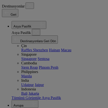
Destinasyonlar
Geri
Asya Pasifik
Asya Pasifik
Destinasyonlara Geri Dön
Çin
Raffles Shenzhen
Hainan
Macau
Singapore
Singapore
Sentosa
Cambodia
Siem Reap
Phnom Penh
Philippines
Manila
India
Udaipur
Jaipur
Indonesia
Bali
Jakarta
Tümünü Görüntüle Asya Pasifik
Avrupa