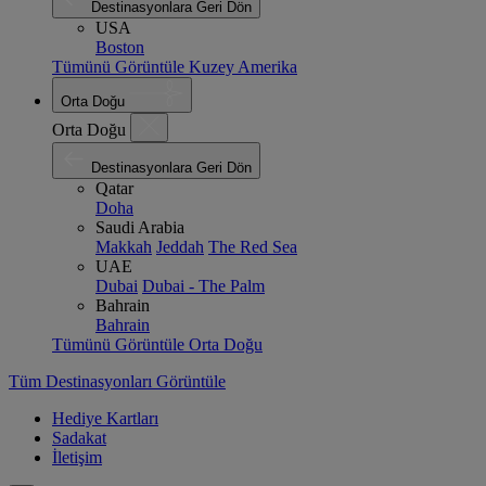
Destinasyonlara Geri Dön
USA
Boston
Tümünü Görüntüle Kuzey Amerika
Orta Doğu
Orta Doğu
Destinasyonlara Geri Dön
Qatar
Doha
Saudi Arabia
Makkah
Jeddah
The Red Sea
UAE
Dubai
Dubai - The Palm
Bahrain
Bahrain
Tümünü Görüntüle Orta Doğu
Tüm Destinasyonları Görüntüle
Hediye Kartları
Sadakat
İletişim