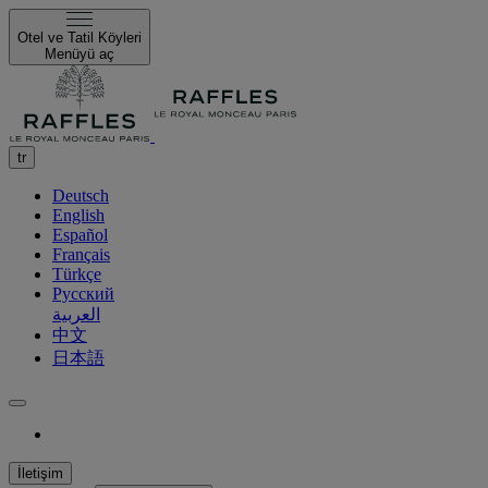
Otel ve Tatil Köyleri
Menüyü aç
tr
Deutsch
English
Español
Français
Türkçe
Русский
العربية
中文
日本語
İletişim