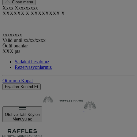
Close menu
Xxxx Xxxxxxxxx
XXXXXX X XXXXXXXX X
xxxxxxxx
Valid until
xx/xx/xxxx
Ödül puanlar
XXX
pts
Sadakat hesabınız
Rezervasyonlarınız
Oturumu Kapat
Fiyatları Kontrol Et
Otel ve Tatil Köyleri
Menüyü aç