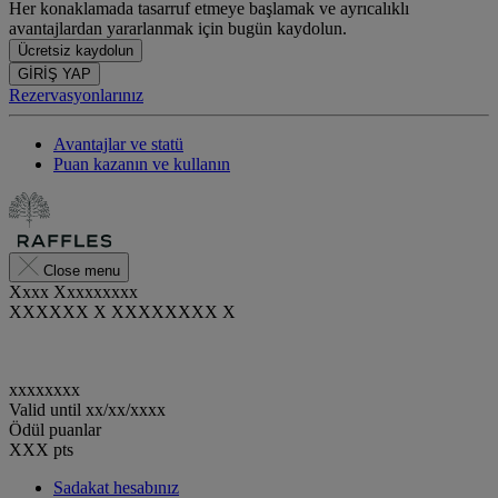
Her konaklamada tasarruf etmeye başlamak ve ayrıcalıklı
avantajlardan yararlanmak için bugün kaydolun.
Ücretsiz kaydolun
GİRİŞ YAP
Rezervasyonlarınız
Avantajlar ve statü
Puan kazanın ve kullanın
Close menu
Xxxx Xxxxxxxxx
XXXXXX X XXXXXXXX X
xxxxxxxx
Valid until
xx/xx/xxxx
Ödül puanlar
XXX
pts
Sadakat hesabınız