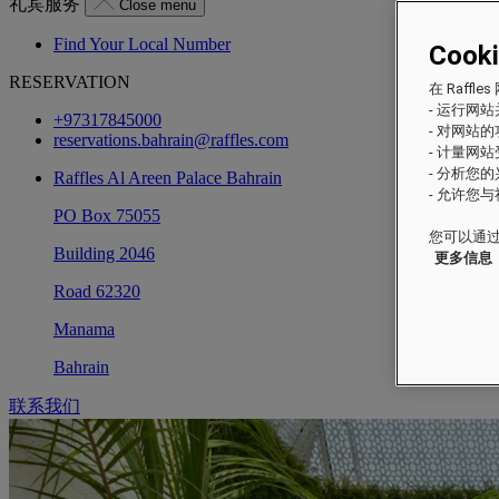
礼宾服务
Close menu
Find Your Local Number
Cook
RESERVATION
在 Raf
- 运行网
+97317845000
- 对网站
reservations.bahrain@raffles.com
- 计量网
- 分析您
Raffles Al Areen Palace Bahrain
- 允许您
PO Box 75055
您可以通过
Building 2046
更多信息
Road 62320
Manama
Bahrain
联系我们