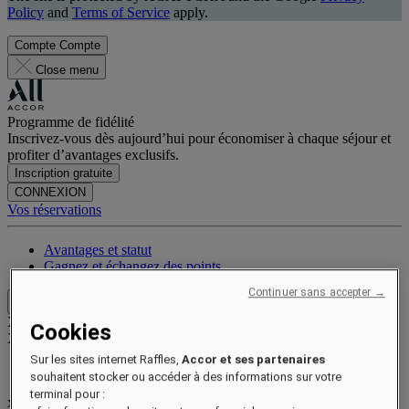
Policy
and
Terms of Service
apply.
Compte
Compte
Close menu
Programme de fidélité
Inscrivez-vous dès aujourd’hui pour économiser à chaque séjour et
profiter d’avantages exclusifs.
Inscription gratuite
CONNEXION
Vos réservations
Avantages et statut
Gagnez et échangez des points
Continuer sans accepter →
Close menu
Xxxx Xxxxxxxxx
Cookies
XXXXXX X XXXXXXXX X
Sur les sites internet Raffles,
Accor et ses partenaires
souhaitent stocker ou accéder à des informations sur votre
terminal pour :
xxxxxxxx