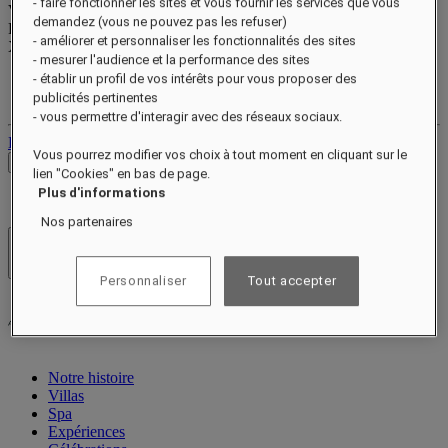
- faire fonctionner les sites et vous fournir les services que vous
Valid until
xx/xx/xxxx
demandez (vous ne pouvez pas les refuser)
Points de récompense
- améliorer et personnaliser les fonctionnalités des sites
XXX
pts
- mesurer l'audience et la performance des sites
- établir un profil de vos intérêts pour vous proposer des
Votre compte fidélité
Vos réservations
publicités pertinentes
- vous permettre d'interagir avec des réseaux sociaux.
Déconnexion
Vous pourrez modifier vos choix à tout moment en cliquant sur le
Voir les tarifs
lien "Cookies" en bas de page.
Plus d'informations
Nos partenaires
Hôtels et resorts
Ouvrir le menu
Personnaliser
Tout accepter
Notre histoire
Villas
Spa
Expériences