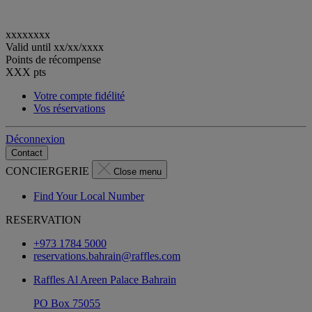
xxxxxxxx
Valid until
xx/xx/xxxx
Points de récompense
XXX
pts
Votre compte fidélité
Vos réservations
Déconnexion
Contact
CONCIERGERIE
Close menu
Find Your Local Number
RESERVATION
+973 1784 5000
reservations.bahrain@raffles.com
Raffles Al Areen Palace Bahrain
PO Box 75055