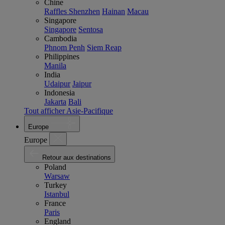
Chine
Raffles Shenzhen
Hainan
Macau
Singapore
Singapore
Sentosa
Cambodia
Phnom Penh
Siem Reap
Philippines
Manila
India
Udaipur
Jaipur
Indonesia
Jakarta
Bali
Tout afficher Asie-Pacifique
Europe
Europe
Retour aux destinations
Poland
Warsaw
Turkey
Istanbul
France
Paris
England