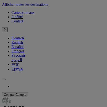
Afficher toutes les destinations
Cartes-cadeaux
Fidélité
Contact
fr
Deutsch
English
Español
Français
Русский
العربية
中文
日本語
Compte
Compte