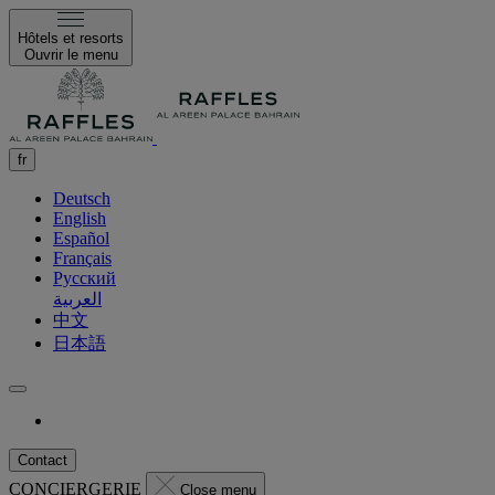
Hôtels et resorts
Ouvrir le menu
fr
Deutsch
English
Español
Français
Русский
العربية
中文
日本語
Contact
CONCIERGERIE
Close menu