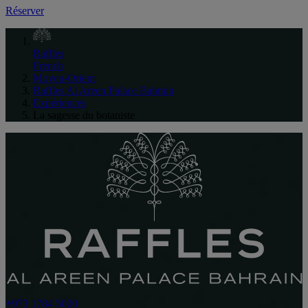
Réserver
Raffles
French
Moyen-Orient
Raffles Al Areen Palace Bahrain
Expériences
La sagesse du botaniste
+973 1784 5000