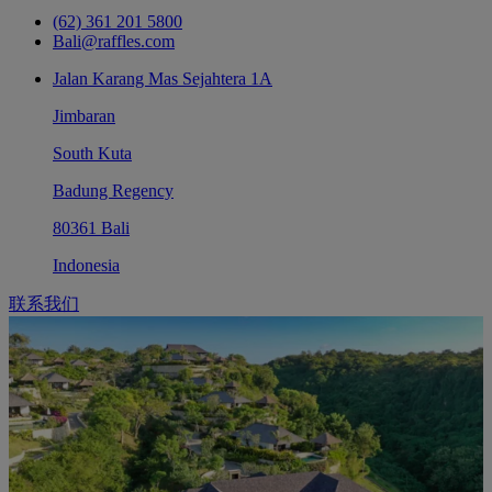
(62) 361 201 5800
Bali@raffles.com
Jalan Karang Mas Sejahtera 1A
Jimbaran
South Kuta
Badung Regency
80361 Bali
Indonesia
联系我们