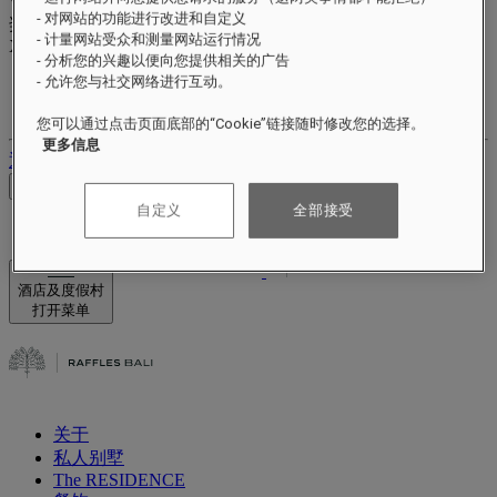
Valid until
xx/xx/xxxx
- 对网站的功能进行改进和自定义
奖励积分
- 计量网站受众和测量网站运行情况
XXX
pts
- 分析您的兴趣以便向您提供相关的广告
- 允许您与社交网络进行互动。
您的忠诚账户
您的预订
您可以通过点击页面底部的“Cookie”链接随时修改您的选择。
更多信息
退出
查看价格
自定义
全部接受
酒店及度假村
打开菜单
关于
私人别墅
The RESIDENCE