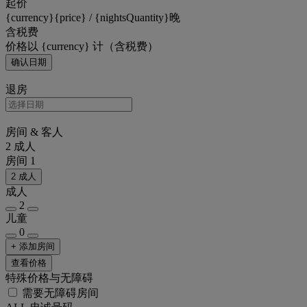
起价
{currency}{price} / {nightsQuantity}晚
含税费
价格以 {currency} 计（含税费）
确认日期
退房
房间 & 客人
2 成人
房间 1
2 成人
成人
2
儿童
0
+ 添加房间
查看价格
特殊价格与无障碍
需要无障碍房间