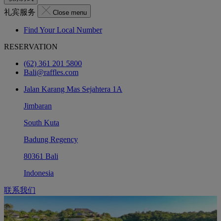
礼宾服务
Close menu
Find Your Local Number
RESERVATION
(62) 361 201 5800
Bali@raffles.com
Jalan Karang Mas Sejahtera 1A
Jimbaran
South Kuta
Badung Regency
80361 Bali
Indonesia
联系我们