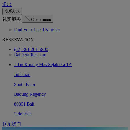
退出
联系方式
礼宾服务
Close menu
Find Your Local Number
RESERVATION
(62) 361 201 5800
Bali@raffles.com
Jalan Karang Mas Sejahtera 1A
Jimbaran
South Kuta
Badung Regency
80361 Bali
Indonesia
联系我们