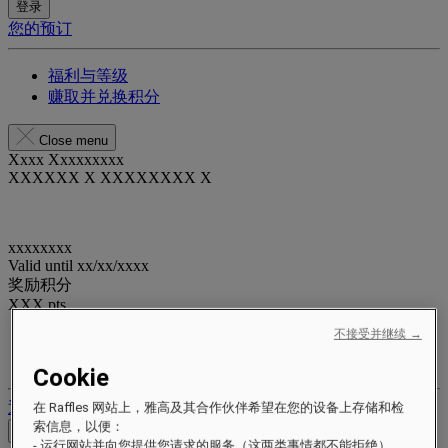
登录
您的预订
福利与等级
赚取并兑换积分
Close menu
Xxxx Xxxxxxxxx
XXXXXX X XXXXXXXX X
xxxxxxxx
Valid until
xx/xx/xxxx
奖励积分
XXX
pts
不接受并继续 →
您的忠诚账户
您的预订
Cookie
退出
在 Raffles 网站上，雅高及其合作伙伴希望在您的设备上存储和检
索信息，以便：
查看价格
- 运行网站并向您提供您请求的服务（这两类事情都不能拒绝）