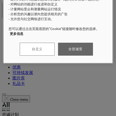
- 对网站的功能进行改进和自定义
- 计量网站受众和测量网站运行情况
酒店及度假村
- 分析您的兴趣以便向您提供相关的广告
打开菜单
- 允许您与社交网络进行互动。
关于
您可以通过点击页面底部的“Cookie”链接随时修改您的选择。
私人别墅
更多信息
The RESIDENCE
餐饮
健身
自定义
全部接受
体验
当前活动
重要时刻
优惠
可持续发展
图片库
礼品卡
Close menu
忠诚计划