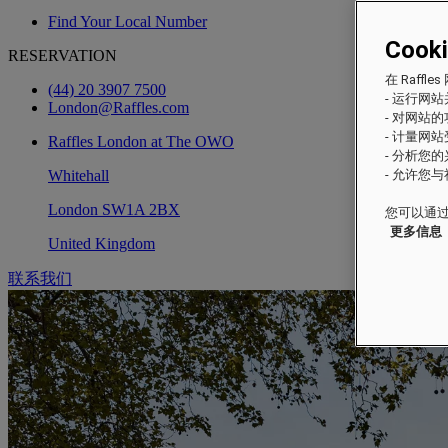
Find Your Local Number
Cook
RESERVATION
在 Raf
(44) 20 3907 7500
- 运行网
London@Raffles.com
- 对网站
- 计量网
Raffles London at The OWO
- 分析您
Whitehall
- 允许您
London SW1A 2BX
您可以通过
更多信息
United Kingdom
联系我们