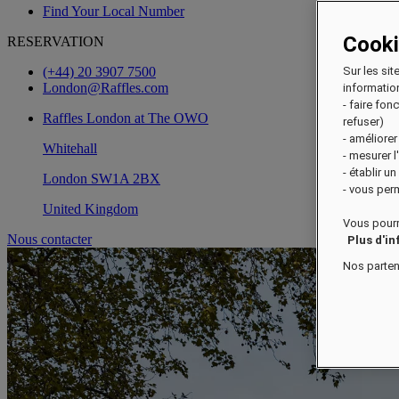
Find Your Local Number
Cook
RESERVATION
(+44) 20 3907 7500
Sur les sit
London@Raffles.com
information
- faire fo
Raffles London at The OWO
refuser)
- améliorer
Whitehall
- mesurer 
- établir u
London SW1A 2BX
- vous perm
United Kingdom
Vous pourr
Nous contacter
Plus d'i
Nos parten