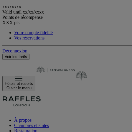
xxxxxxxx
Valid until
xx/xx/xxxx
Points de récompense
XXX
pts
Votre compte fidélité
Vos réservations
Déconnexion
Voir les tarifs
Hôtels et resorts
Ouvrir le menu
À propos
Chambres et suites
Restauration