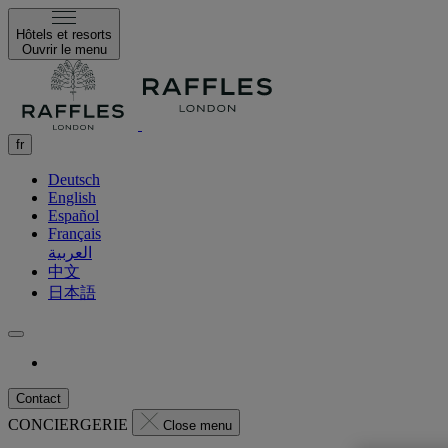
Hôtels et resorts
Ouvrir le menu
fr
Deutsch
English
Español
Français
العربية
中文
日本語
Contact
CONCIERGERIE
Close menu