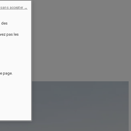
 sans accepter →
à des
uvez pas les
de page.