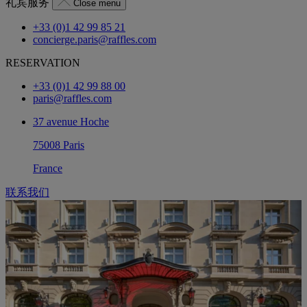
礼宾服务
Close menu
+33 (0)1 42 99 85 21
concierge.paris@raffles.com
RESERVATION
+33 (0)1 42 99 88 00
paris@raffles.com
37 avenue Hoche
75008 Paris
France
联系我们