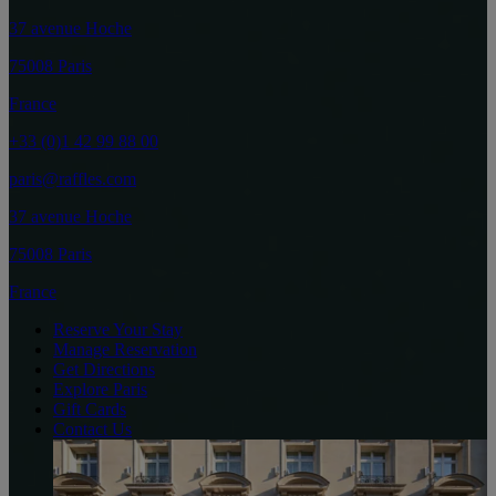
37 avenue Hoche
75008 Paris
France
+33 (0)1 42 99 88 00
paris@raffles.com
37 avenue Hoche
75008 Paris
France
Reserve Your Stay
Manage Reservation
Get Directions
Explore Paris
Gift Cards
Contact Us