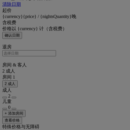
清除日期
起价
{currency}{price} / {nightsQuantity}晚
含税费
价格以 {currency} 计（含税费）
确认日期
退房
房间 & 客人
2 成人
房间 1
2 成人
成人
2
儿童
0
+ 添加房间
查看价格
特殊价格与无障碍