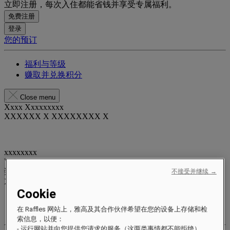
立即注册，每次入住都能省钱并享受专属福利。
免费注册
登录
您的预订
福利与等级
赚取并兑换积分
Close menu
Xxxx Xxxxxxxxx
XXXXXX X XXXXXXXX X
xxxxxxxx
Valid until
xx/xx/xxxx
奖励积分
不接受并继续 →
XXX
pts
Cookie
您的忠诚账户
在 Raffles 网站上，雅高及其合作伙伴希望在您的设备上存储和检
您的预订
索信息，以便：
- 运行网站并向您提供您请求的服务（这两类事情都不能拒绝）