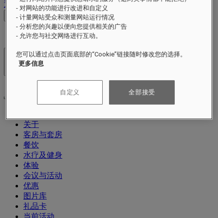
退出
- 对网站的功能进行改进和自定义
查看价格
- 计量网站受众和测量网站运行情况
- 分析您的兴趣以便向您提供相关的广告
- 允许您与社交网络进行互动。
您可以通过点击页面底部的“Cookie”链接随时修改您的选择。
酒店及度假村
更多信息
打开菜单
自定义
全部接受
关于
客房与套房
餐饮
水疗及健身
体验
会议与活动
优惠
图片库
礼品卡
当前活动