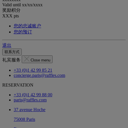
Valid until
xx/xx/xxxx
奖励积分
XXX
pts
您的忠诚账户
您的预订
退出
联系方式
礼宾服务
Close menu
+33 (0)1 42 99 85 21
concierge.paris@raffles.com
RESERVATION
+33 (0)1 42 99 88 00
paris@raffles.com
37 avenue Hoche
75008 Paris