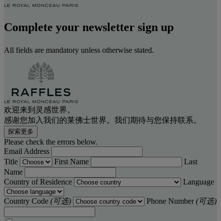
Complete your newsletter sign up
All fields are mandatory unless otherwise stated.
欢迎来到灵感世界。
感谢您加入我们的莱佛士世界。我们期待与您保持联系。
探索更多
Please check the errors below.
Email Address
Title
First Name
Last
Name
Country of Residence
Language
Country Code
(可选)
Phone Number
(可选)