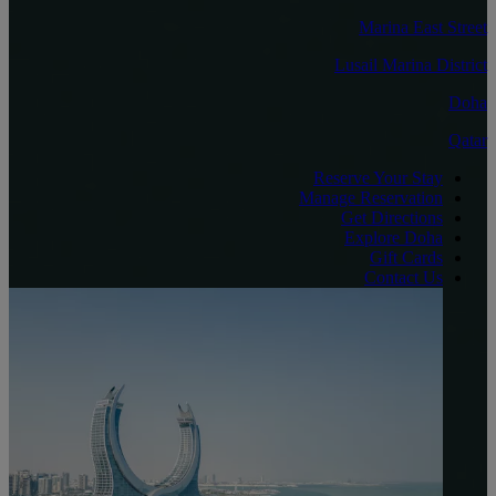
Marina East Street
Lusail Marina District
Doha
Qatar
Reserve Your Stay
Manage Reservation
Get Directions
Explore Doha
Gift Cards
Contact Us