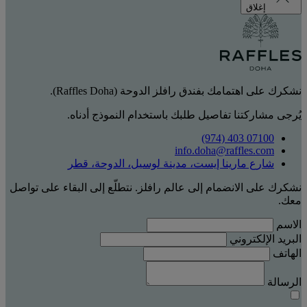
إغلاق
نشكرك على اهتمامك بفندق رافلز الدوحة (Raffles Doha).
يُرجى مشاركتنا تفاصيل طلبك باستخدام النموذج أدناه.
‎(974) 403 07100‏
info.doha@raffles.com
شارع مارينا إيست، مدينة لوسيل، الدوحة، قطر
نشكرك على الانضمام إلى عالم رافلز. نتطلّع إلى البقاء على تواصل
معك.
الاسم
البريد الإلكتروني
الهاتف
الرسالة