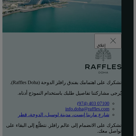
إغلاق
نشكرك على اهتمامك بفندق رافلز الدوحة (Raffles Doha).
يُرجى مشاركتنا تفاصيل طلبك باستخدام النموذج أدناه.
‎(974) 403 07100‏
info.doha@raffles.com
شارع مارينا إيست، مدينة لوسيل، الدوحة، قطر
نشكرك على الانضمام إلى عالم رافلز. نتطلّع إلى البقاء على
تواصل معك.