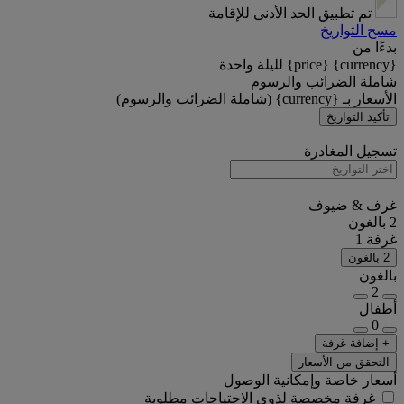
تم تطبيق الحد الأدنى للإقامة
مسح التواريخ
بدءًا من
{currency} {price} لليلة واحدة
شاملة الضرائب والرسوم
الأسعار بـ {currency} (شاملة الضرائب والرسوم)
تأكيد التواريخ
تسجيل المغادرة
غرف & ضيوف
2 بالغون
غرفة 1
2 بالغون
بالغون
2
أطفال
0
+ إضافة غرفة
التحقق من الأسعار
أسعار خاصة وإمكانية الوصول
غرفة مخصصة لذوي الاحتياجات مطلوبة