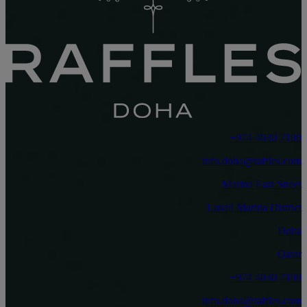
‎+974 4030 7100‏
info.doha@raffles.com
Marina East Street
Lusail Marina District
Doha
Qatar
‎+974 4030 7100‏
info.doha@raffles.com