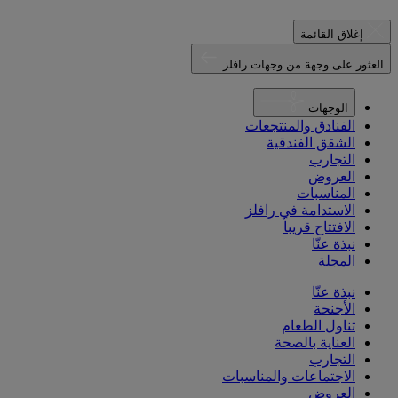
إغلاق القائمة
العثور على وجهة من وجهات رافلز
الوجهات
الفنادق والمنتجعات
الشقق الفندقية
التجارب
العروض
المناسبات
الاستدامة في رافلز
الافتتاح قريباً
نبذة عنّا
المجلة
نبذة عنّا
الأجنحة
تناول الطعام
العناية بالصحة
التجارب
الاجتماعات والمناسبات
العروض