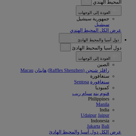
المحيط الهندي
العودة إلى الوجهات
جمهورية سيشيل
سيشيل
عرض الكل المحيط الهندي
دول آسيا والمحيط الهادئ
دول آسيا والمحيط الهادئ
العودة إلى الوجهات
الصين
رافلز شنجن (Raffles Shenzhen)
هاينان
Macau
سنغافورة
سنغافورة
Sentosa
كمبوديا
فنوم بنه
سيام ريب
Philippines
Manila
India
Udaipur
Jaipur
Indonesia
Jakarta
Bali
عرض الكل دول آسيا والمحيط الهادئ