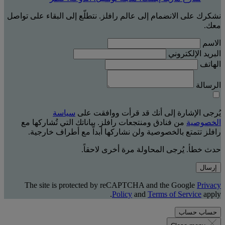
نشكرك على الانضمام إلى عالم رافلز. نتطلّع إلى البقاء على تواصل
معك.
الاسم
البريد الإلكتروني
الهاتف
الرسالة
يُرجى الإشارة إلى أنك قد قرأت ووافقت على
سياسة
الخصوصية
من فنادق ومنتجعات رافلز. بياناتك التي تُشاركها مع
رافلز تتمتع بالخصوصية ولن نشاركها أبداً مع أطراف خارجية.
حدث خطأ. يُرجى المحاولة مرة أخرى لاحقاً.
إرسال
The site is protected by reCAPTCHA and the Google
Privacy
Policy
and
Terms of Service
apply.
حساب
حساب