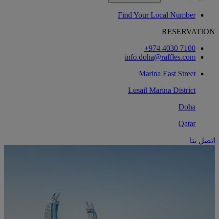
Find Your Local Number
RESERVATION
‎+974 4030 7100‏
info.doha@raffles.com
Marina East Street
Lusail Marina District
Doha
Qatar
اتصل بنا