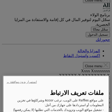
Close menu
برنامج الولاء
سجّل اليوم لتوفير المال في كل إقامة والاستفادة من المزايا
الحصرية.
سجّل مجانًا
تسجيل الدخول
حجوزاتك
المزايا والحالة
اكسب واستبدل النقاط
Close menu
Xxxx Xxxxxxxxx
XXXXXX X XXXXXXXX X
استمرار بدون موافقة ←
ملفات تعريف الارتباط
xxxxxxxx
Valid until
xx/xx/xxxx
على مواقع Raffles على الويب، ترغب Accor وشركاؤها في تخزين
نقاط المكافآت
المعلومات أو استردادها على جهازك من أجل:
XXX
pts
- تشغيل مواقع الويب وتزويدك بالخدمات التي تطلبها (لا يمكن رفضها)