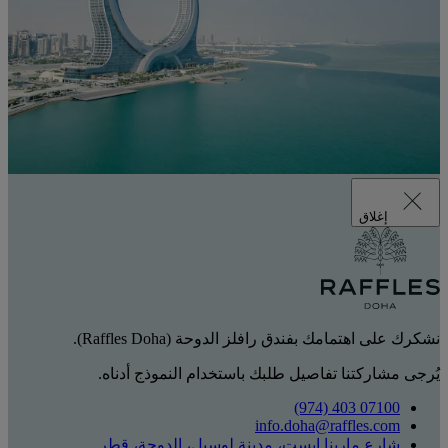
إغلاق
نشكرك على اهتمامك بفندق رافلز الدوحة (Raffles Doha).
يُرجى مشاركتنا تفاصيل طلبك باستخدام النموذج أدناه.
‎(974) 403 07100‏
info.doha@raffles.com
شارع مارينا إيست، مدينة لوسيل، الدوحة، قطر