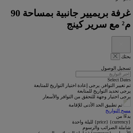
غرفة بريميير جانبية بمساحة 90
م²‬ مع سرير كينج
بحثك
تسجيل الوصول
Select Dates
تم تغيير التوافر. يرجى إعادة اختيار التواريخ للمتابعة
يرجى تحديد التواريخ للمتابعة
يرجى اختيار وجهة للتحقق من التوافر والأسعار
تم تطبيق الحد الأدنى للإقامة
مسح التواريخ
بدءًا من
{currency} {price} لليلة واحدة
شاملة الضرائب والرسوم