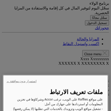
برنامج الولاء
سجّل اليوم لتوفير المال في كل إقامة والاستفادة من المزايا
الحصرية.
سجّل مجانًا
تسجيل الدخول
حجوزاتك
المزايا والحالة
اكسب واستبدل النقاط
Close menu
Xxxx Xxxxxxxxx
XXXXXX X XXXXXXXX X
xxxxxxxx
استمرار بدون موافقة ←
Valid until
xx/xx/xxxx
نقاط المكافآت
ملفات تعريف الارتباط
XXX
pts
على مواقع Raffles على الويب، ترغب Accor وشركاؤها في تخزين
حساب الولاء الخاص بك
المعلومات أو استردادها على جهازك من أجل:
حجوزاتك
- تشغيل مواقع الويب وتزويدك بالخدمات التي تطلبها (لا يمكن رفضها)