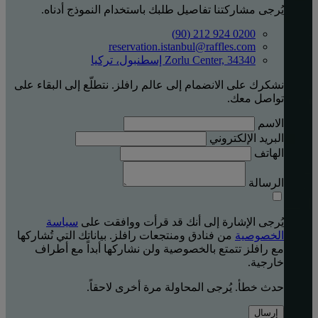
يُرجى مشاركتنا تفاصيل طلبك باستخدام النموذج أدناه.
0200 924 212 (90)
reservation.istanbul@raffles.com
Zorlu Center, 34340 إسطنبول، تركيا
نشكرك على الانضمام إلى عالم رافلز. نتطلّع إلى البقاء على
تواصل معك.
الاسم
البريد الإلكتروني
الهاتف
الرسالة
يُرجى الإشارة إلى أنك قد قرأت ووافقت على
سياسة
الخصوصية
من فنادق ومنتجعات رافلز. بياناتك التي تُشاركها
مع رافلز تتمتع بالخصوصية ولن نشاركها أبداً مع أطراف
خارجية.
حدث خطأ. يُرجى المحاولة مرة أخرى لاحقاً.
إرسال