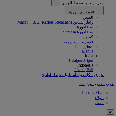
دول آسيا والمحيط الهادئ
العودة إلى الوجهات
الصين
رافلز شنجن (Raffles Shenzhen)
هاينان
Macau
سنغافورة
سنغافورة
Sentosa
كمبوديا
فنوم بنه
سيام ريب
Philippines
Manila
India
Udaipur
Jaipur
Indonesia
Jakarta
Bali
عرض الكل دول آسيا والمحيط الهادئ
عرض جميع الوجهات
بطاقات هدايا
الولاء
اتصل
ar