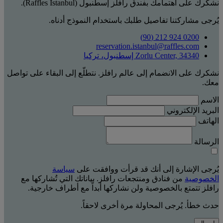
نشكرك على اهتمامك بفندق رافلز إسطنبول (Raffles Istanbul).
يُرجى مشاركتنا تفاصيل طلبك باستخدام النموذج أدناه.
0200 924 212 (90)
reservation.istanbul@raffles.com
Zorlu Center, 34340 إسطنبول، تركيا
نشكرك على الانضمام إلى عالم رافلز. نتطلّع إلى البقاء على تواصل
معك.
الاسم
البريد الإلكتروني
الهاتف
الرسالة
يُرجى الإشارة إلى أنك قد قرأت ووافقت على
سياسة
الخصوصية
من فنادق ومنتجعات رافلز. بياناتك التي تُشاركها مع
رافلز تتمتع بالخصوصية ولن نشاركها أبداً مع أطراف خارجية.
حدث خطأ. يُرجى المحاولة مرة أخرى لاحقاً.