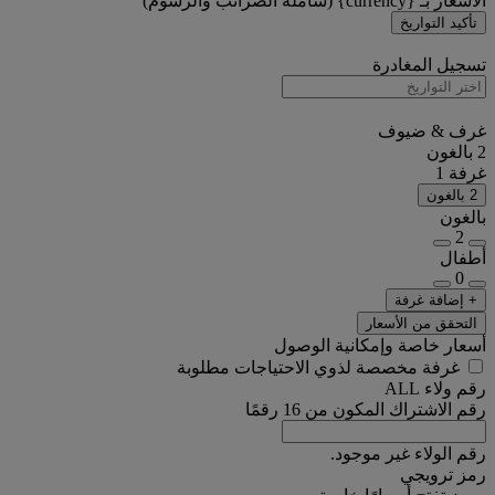
الأسعار بـ {currency} (شاملة الضرائب والرسوم)
تأكيد التواريخ
تسجيل المغادرة
غرف & ضيوف
2 بالغون
غرفة 1
2 بالغون
بالغون
2
أطفال
0
+ إضافة غرفة
التحقق من الأسعار
أسعار خاصة وإمكانية الوصول
غرفة مخصصة لذوي الاحتياجات مطلوبة
رقم ولاء ALL
رقم الاشتراك المكون من 16 رقمًا
رقم الولاء غير موجود.
رمز ترويجي