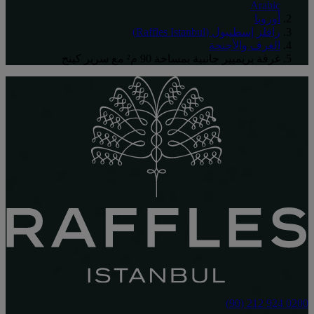
Arabic
أوروبا
رافلز إسطنبول (Raffles Istanbul)
الغرف والأجنحة
غرفة بريميير جانبية بمساحة 90 م²‬ مع سرير كينج
0200 924 212 (90)