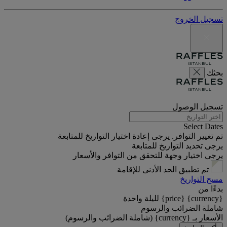
تسجيل الخروج
بحثك
تسجيل الوصول
Select Dates
تم تغيير التوافر. يرجى إعادة اختيار التواريخ للمتابعة
يرجى تحديد التواريخ للمتابعة
يرجى اختيار وجهة للتحقق من التوافر والأسعار
تم تطبيق الحد الأدنى للإقامة
مسح التواريخ
بدءًا من
{currency} {price} لليلة واحدة
شاملة الضرائب والرسوم
الأسعار بـ {currency} (شاملة الضرائب والرسوم)