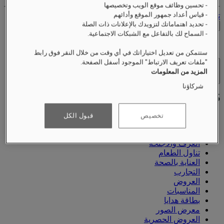
- تحسين وظائف موقع الويب وتخصيصها
- قياس أعداد جمهور الموقع وأدائهم
تسجيل الخروج
- تحديد اهتماماتك لتزويدك بالإعلانات ذات الصلة
التحقق من الأسعار
- السماح لك بالتفاعل مع الشبكات الاجتماعية.
ستتمكن من تعديل اختياراتك في أي وقت من خلال النقر فوق رابط
"ملفات تعريف الارتباط" الموجود أسفل الصفحة.
الفنادق والمنتجعات
المزيد من المعلومات
فتح القائمة
شركاؤنا
تخصيص
قبول الكل
نبذة عنّا
الغرف والأجنحة
تناول الطعام
العناية بالصحة
التجارب
العروض
المناسبات
بطاقة هدايا
معرض الصور
العروض الحصرية