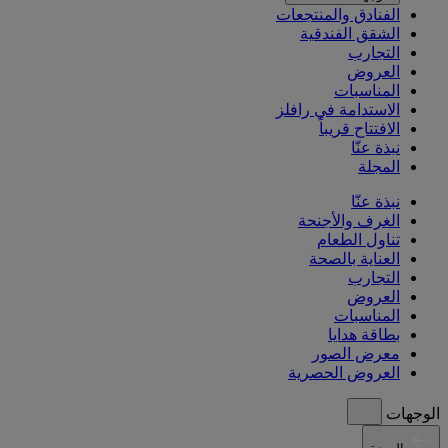
الفنادق والمنتجعات
الشقق الفندقية
التجارب
العروض
المناسبات
الاستدامة في رافلز
الافتتاح قريباً
نبذة عنّا
المجلة
نبذة عنّا
الغرف والأجنحة
تناول الطعام
العناية بالصحة
التجارب
العروض
المناسبات
بطاقة هدايا
معرض الصور
العروض الحصرية
الوجهات