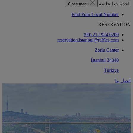
الخدمات الخاصة
Close menu
Find Your Local Number
RESERVATION
0200 924 212 (90)
reservation.istanbul@raffles.com
Zorlu Center
34340 İstanbul
Türkiye
اتصل بنا