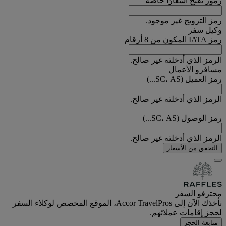
رموز تفتح أسعارًا خاصة
رمز الترويج غير موجود.
وكيل سفر
رمز IATA المكون من 8 أرقام
الرمز الذي أدخلته غير صالح.
مسافرو الأعمال
رمز العميل (SC، AS...)
الرمز الذي أدخلته غير صالح.
رمز الوصول (SC، AS...)
الرمز الذي أدخلته غير صالح.
التحقق من الأسعار
محترفو السفر
نأخذك الآن إلى Accor TravelPros، الموقع المخصص لوكلاء السفر
لحجز إقامات عملائهم.
متابعة الحجز