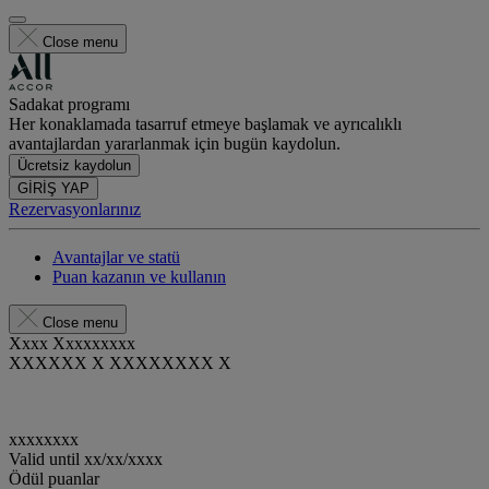
Close menu
Sadakat programı
Her konaklamada tasarruf etmeye başlamak ve ayrıcalıklı
avantajlardan yararlanmak için bugün kaydolun.
Ücretsiz kaydolun
GİRİŞ YAP
Rezervasyonlarınız
Avantajlar ve statü
Puan kazanın ve kullanın
Close menu
Xxxx Xxxxxxxxx
XXXXXX X XXXXXXXX X
xxxxxxxx
Valid until
xx/xx/xxxx
Ödül puanlar