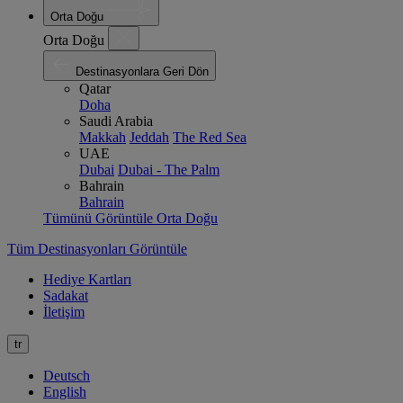
Orta Doğu
Orta Doğu
Destinasyonlara Geri Dön
Qatar
Doha
Saudi Arabia
Makkah
Jeddah
The Red Sea
UAE
Dubai
Dubai - The Palm
Bahrain
Bahrain
Tümünü Görüntüle Orta Doğu
Tüm Destinasyonları Görüntüle
Hediye Kartları
Sadakat
İletişim
tr
Deutsch
English