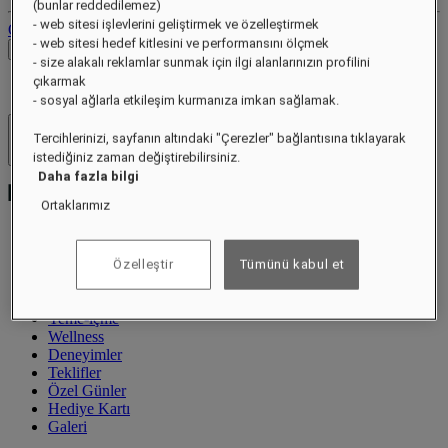
(bunlar reddedilemez)
- web sitesi işlevlerini geliştirmek ve özelleştirmek
Oturumu Kapat
- web sitesi hedef kitlesini ve performansını ölçmek
Fiyatları Kontrol Et
- size alakalı reklamlar sunmak için ilgi alanlarınızın profilini
çıkarmak
- sosyal ağlarla etkileşim kurmanıza imkan sağlamak.
Tercihlerinizi, sayfanın altındaki "Çerezler" bağlantısına tıklayarak
Otel ve Tatil Köyleri
Menüyü aç
istediğiniz zaman değiştirebilirsiniz.
Daha fazla bilgi
Ortaklarımız
Özel Teklifler
Özelleştir
Tümünü kabul et
Hakkında
Odalar ve Süitler
Yeme-içme
Wellness
Deneyimler
Teklifler
Özel Günler
Hediye Kartı
Galeri