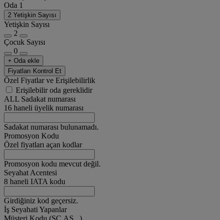
Oda 1
2 Yetişkin Sayısı
Yetişkin Sayısı
2
Çocuk Sayısı
0
+ Oda ekle
Fiyatları Kontrol Et
Özel Fiyatlar ve Erişilebilirlik
Erişilebilir oda gereklidir
ALL Sadakat numarası
16 haneli üyelik numarası
Sadakat numarası bulunamadı.
Promosyon Kodu
Özel fiyatları açan kodlar
Promosyon kodu mevcut değil.
Seyahat Acentesi
8 haneli IATA kodu
Girdiğiniz kod geçersiz.
İş Seyahati Yapanlar
Müşteri Kodu (SC,AS...)