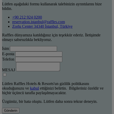
Lütfen aşağıdaki formu kullanarak talebinizin ayrıntılarını bize
bildin.
+90 212 924 0200
reservation.istanbul@raffles.com
Zorlu Center 34340 İstanbul, Türkiye
Raffles dünyamıza katıldığınız için teşekkür ederiz. İletişimde
olmayı sabırsızlıkla bekliyoruz.
İsim
E-posta
Telefon
MESAJ
Lütfen Raffles Hotels & Resorts'un gizlilik politikasını
okuduğunuzu ve
kabul
ettiğinizi belirtin. Bilgileriniz özeldir ve
hiçbir üçüncü tarafla paylaşılmayacaktır.
Üzgünüz, bir hata oluştu. Lütfen daha sonra tekrar deneyin.
Gönderin