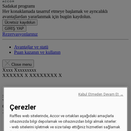
Sadakat programı
Her konaklamada tasarruf etmeye başlamak ve ayrıcalıklı
avantajlardan yararlanmak için bugün kaydolun.
Ücretsiz kaydolun
GİRİŞ YAP
Rezervasyonlarınız
Avantajlar ve statü
Puan kazanın ve kullanın
Close menu
Xxxx Xxxxxxxxx
XXXXXX X XXXXXXXX X
Kabul Etmeden Devam Et →
xxxxxxxx
Valid until
xx/xx/xxxx
Çerezler
Ödül puanlar
XXX
pts
Raffles web sitelerinde, Accor ve ortakları aşağıdaki amaçlarla
Sadakat hesabınız
cihazınızda bilgi depolamak ve cihazınızdan bilgi almak isterler:
Rezervasyonlarınız
- web sitelerini işletmek ve size talep ettiğiniz hizmetleri sağlamak