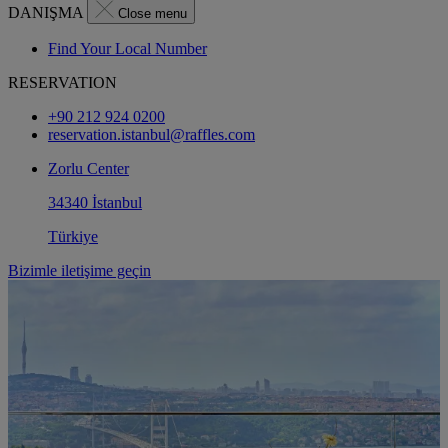
DANIŞMA
Close menu
Find Your Local Number
RESERVATION
+90 212 924 0200
reservation.istanbul@raffles.com
Zorlu Center
34340 İstanbul
Türkiye
Bizimle iletişime geçin