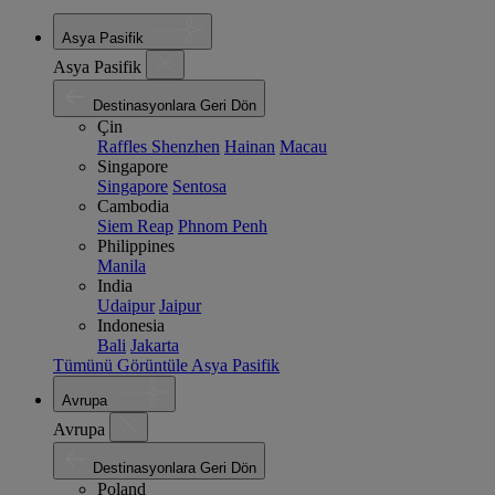
Asya Pasifik
Asya Pasifik
Destinasyonlara Geri Dön
Çin
Raffles Shenzhen
Hainan
Macau
Singapore
Singapore
Sentosa
Cambodia
Siem Reap
Phnom Penh
Philippines
Manila
India
Udaipur
Jaipur
Indonesia
Bali
Jakarta
Tümünü Görüntüle Asya Pasifik
Avrupa
Avrupa
Destinasyonlara Geri Dön
Poland