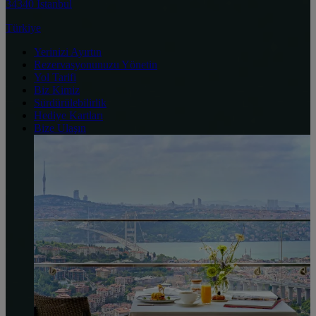
34340 İstanbul
Türkiye
Yerinizi Ayırtın
Rezervasyonunuzu Yönetin
Yol Tarifi
Biz Kimiz
Sürdürülebilirlik
Hediye Kartları
Bize Ulaşın