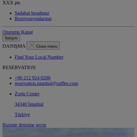
XXX
pts
Sadakat hesabınız
Rezervasyonlarınız
Oturumu Kapat
İletişim
DANIŞMA
Close menu
Find Your Local Number
RESERVATION
+90 212 924 0200
reservation.istanbul@raffles.com
Zorlu Center
34340 İstanbul
Türkiye
Bizimle iletişime geçin