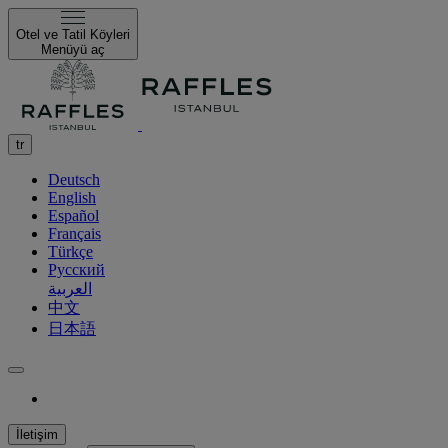
Otel ve Tatil Köyleri
Menüyü aç
tr
Deutsch
English
Español
Français
Türkçe
Русский
العربية
中文
日本語
İletişim