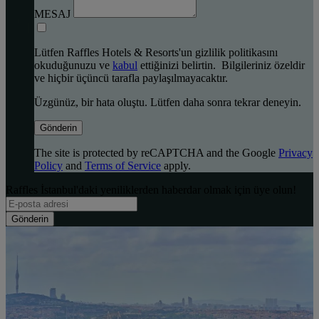
MESAJ
Lütfen Raffles Hotels & Resorts'un gizlilik politikasını
okuduğunuzu ve
kabul
ettiğinizi belirtin. Bilgileriniz özeldir
ve hiçbir üçüncü tarafla paylaşılmayacaktır.
Üzgünüz, bir hata oluştu. Lütfen daha sonra tekrar deneyin.
Gönderin
The site is protected by reCAPTCHA and the Google
Privacy
Policy
and
Terms of Service
apply.
Raffles İstanbul'daki yeniliklerden haberdar olmak için üye olun!
Gönderin