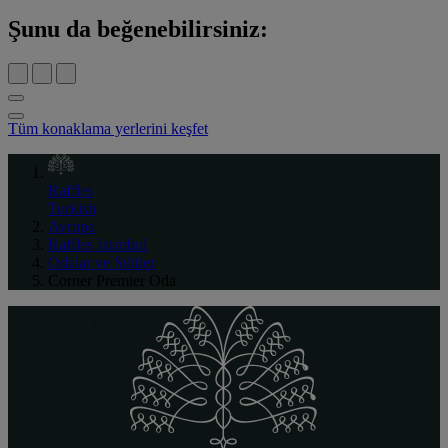
Şunu da beğenebilirsiniz:
Tüm konaklama yerlerini keşfet
Raffles
Turkish
Avrupa
Raffles Istanbul
Odalar ve Süitler
Corner Premier Oda