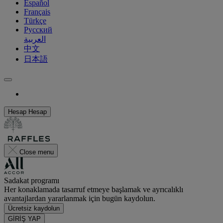
Español
Français
Türkçe
Русский
العربية
中文
日本語
Hesap
Hesap
Close menu
Sadakat programı
Her konaklamada tasarruf etmeye başlamak ve ayrıcalıklı
avantajlardan yararlanmak için bugün kaydolun.
Ücretsiz kaydolun
GİRİŞ YAP