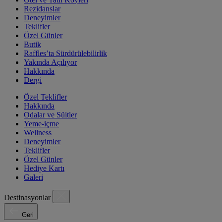
Rezidanslar
Deneyimler
Teklifler
Özel Günler
Butik
Raffles’ta Sürdürülebilirlik
Yakında Açılıyor
Hakkında
Dergi
Özel Teklifler
Hakkında
Odalar ve Süitler
Yeme-içme
Wellness
Deneyimler
Teklifler
Özel Günler
Hediye Kartı
Galeri
Destinasyonlar
Geri