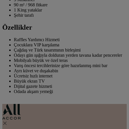
90 m²
/
968 fitkare
1 King yataklar
Şehir tarafı
Özellikler
Raffles Yardımcı Hizmeti
Çocuklara VIP karşılama
Çağdaş ve Türk tasarımının birleşimi
Odayı gün ışığıyla dolduran yerden tavana kadar pencereler
Mobilyalı büyük ve özel teras
Varış öncesi tercihlerinize göre hazırlanmış mini bar
Ayrı küvet ve duşakabin
Ücretsiz hızlı internet
Büyük ekran TV
Dijital gazete hizmeti
Odada akşam yemeği