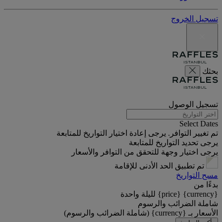
تسجيل الخروج
بحثك
تسجيل الوصول
Select Dates
تم تغيير التوافر. يرجى إعادة اختيار التواريخ للمتابعة
يرجى تحديد التواريخ للمتابعة
يرجى اختيار وجهة للتحقق من التوافر والأسعار
تم تطبيق الحد الأدنى للإقامة
مسح التواريخ
بدءًا من
{currency} {price} لليلة واحدة
شاملة الضرائب والرسوم
الأسعار بـ {currency} (شاملة الضرائب والرسوم)