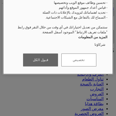
- تحسين وظائف موقع الويب وتخصيصها
- قياس أعداد جمهور الموقع وأدائهم
تسجيل الخروج
- تحديد اهتماماتك لتزويدك بالإعلانات ذات الصلة
التحقق من الأسعار
- السماح لك بالتفاعل مع الشبكات الاجتماعية.
ستتمكن من تعديل اختياراتك في أي وقت من خلال النقر فوق رابط
"ملفات تعريف الارتباط" الموجود أسفل الصفحة.
الفنادق والمنتجعات
المزيد من المعلومات
فتح القائمة
شركاؤنا
تخصيص
قبول الكل
نبذة عنّا
الغرف والأجنحة
تناول الطعام
العناية بالصحة
التجارب
العروض
المناسبات
بطاقة هدايا
معرض الصور
العروض الحصرية