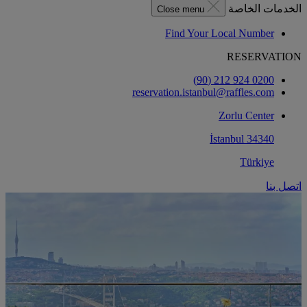
الخدمات الخاصة
Close menu
Find Your Local Number
RESERVATION
0200 924 212 (90)
reservation.istanbul@raffles.com
Zorlu Center
34340 İstanbul
Türkiye
اتصل بنا