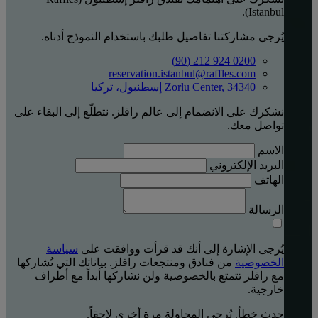
Istanbul).
يُرجى مشاركتنا تفاصيل طلبك باستخدام النموذج أدناه.
0200 924 212 (90)
reservation.istanbul@raffles.com
Zorlu Center, 34340 إسطنبول، تركيا
نشكرك على الانضمام إلى عالم رافلز. نتطلّع إلى البقاء على
تواصل معك.
الاسم
البريد الإلكتروني
الهاتف
الرسالة
يُرجى الإشارة إلى أنك قد قرأت ووافقت على
سياسة
الخصوصية
من فنادق ومنتجعات رافلز. بياناتك التي تُشاركها
مع رافلز تتمتع بالخصوصية ولن نشاركها أبداً مع أطراف
خارجية.
حدث خطأ. يُرجى المحاولة مرة أخرى لاحقاً.