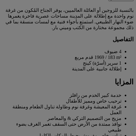
بالنسبة للزوجين أو العائلة العالميين، يوفر الجناح المُكون من غرفة
نوم واحدة مع إطلالة على المدينة مساحات عصرية فاخرة يغمرها
ضوء النهار الطبيعي. استمتع بأجواء فنية مع لمسات منسقة بما في
ذلك مجموعة مختارة من الكتب وميني بار.
التفاصيل
4 ضيوف
183 m²
/
1969 قدم مربع
1 سرير (أسرّة) كينج
إطلالة جانبية على المدينة
المزايا
خدمة كبير الخدم من رافلز
ترحيب خاص ومميز للأطفال
غرفة المعيشة وغرفة نوم وطاولة تناول الطعام ومنطقة
العمل
مزيج من التصميم التركي & والمعاصر
نوافذ ممتدة من الأرض حتى السقف تغمر الغرف بضوء
طبيعي
تراس خاص مفروش يحيط بالمكان بالكامل