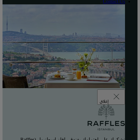
Contact Us
إغلاق
نشكرك على اهتمامك بفندق رافلز إسطنبول (Raffles