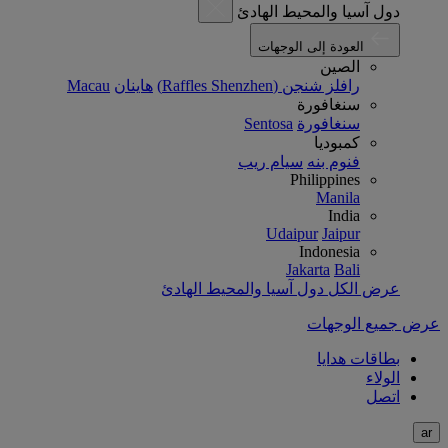
دول آسيا والمحيط الهادئ
العودة إلى الوجهات
الصين
رافلز شنجن (Raffles Shenzhen)
هاينان
Macau
سنغافورة
سنغافورة
Sentosa
كمبوديا
فنوم بنه
سيام ريب
Philippines
Manila
India
Udaipur
Jaipur
Indonesia
Jakarta
Bali
عرض الكل دول آسيا والمحيط الهادئ
عرض جميع الوجهات
بطاقات هدايا
الولاء
اتصل
ar