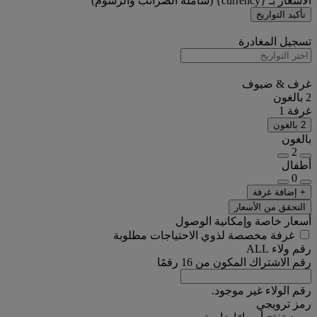
الأسعار بـ {currency} (شاملة الضرائب والرسوم)
تأكيد التواريخ
تسجيل المغادرة
غرف & ضيوف
2 بالغون
غرفة 1
2 بالغون
بالغون
2
أطفال
0
+ إضافة غرفة
التحقق من الأسعار
أسعار خاصة وإمكانية الوصول
غرفة مخصصة لذوي الاحتياجات مطلوبة
رقم ولاء ALL
رقم الاشتراك المكون من 16 رقمًا
رقم الولاء غير موجود.
رمز ترويجي