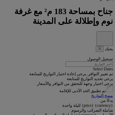
جناح بمساحة 183 م²‬ مع غرفة
نوم وإطلالة على المدينة
بحثك
تسجيل الوصول
Select Dates
تم تغيير التوافر. يرجى إعادة اختيار التواريخ للمتابعة
يرجى تحديد التواريخ للمتابعة
يرجى اختيار وجهة للتحقق من التوافر والأسعار
تم تطبيق الحد الأدنى للإقامة
مسح التواريخ
بدءًا من
{currency} {price} لليلة واحدة
شاملة الضرائب والرسوم