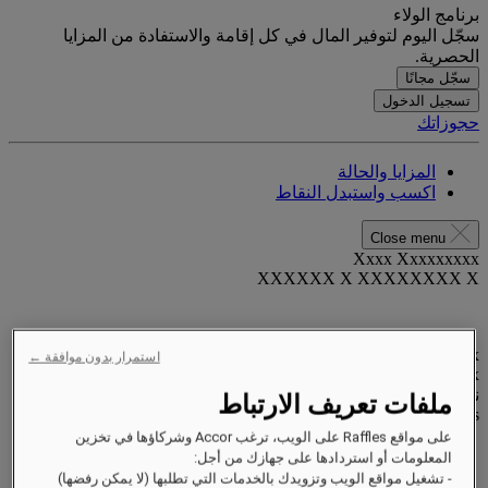
برنامج الولاء
سجّل اليوم لتوفير المال في كل إقامة والاستفادة من المزايا
الحصرية.
سجّل مجانًا
تسجيل الدخول
حجوزاتك
المزايا والحالة
اكسب واستبدل النقاط
Close menu
Xxxx Xxxxxxxxx
XXXXXX X XXXXXXXX X
xxxxxxxx
استمرار بدون موافقة ←
Valid until
xx/xx/xxxx
نقاط المكافآت
ملفات تعريف الارتباط
XXX
pts
على مواقع Raffles على الويب، ترغب Accor وشركاؤها في تخزين
حساب الولاء الخاص بك
المعلومات أو استردادها على جهازك من أجل:
حجوزاتك
- تشغيل مواقع الويب وتزويدك بالخدمات التي تطلبها (لا يمكن رفضها)