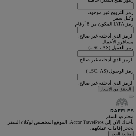
رموز تفتح أسعارًا خاصة
رمز الترويج غير موجود.
وكيل سفر
رمز IATA المكون من 8 أرقام
الرمز الذي أدخلته غير صالح.
مسافرو الأعمال
رمز العميل (SC، AS...)
الرمز الذي أدخلته غير صالح.
رمز الوصول (SC، AS...)
الرمز الذي أدخلته غير صالح.
التحقق من الأسعار
محترفو السفر
نأخذك الآن إلى Accor TravelPros، الموقع المخصص لوكلاء السفر
لحجز إقامات عملائهم.
متابعة الحجز