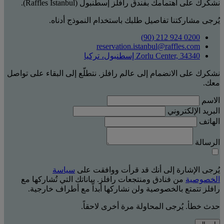
نشكرك على اهتمامك بفندق رافلز إسطنبول (Raffles Istanbul).
يُرجى مشاركتنا تفاصيل طلبك باستخدام النموذج أدناه.
0200 924 212 (90)
reservation.istanbul@raffles.com
Zorlu Center, 34340 إسطنبول، تركيا
نشكرك على الانضمام إلى عالم رافلز. نتطلّع إلى البقاء على تواصل
معك.
الاسم
البريد الإلكتروني
الهاتف
الرسالة
يُرجى الإشارة إلى أنك قد قرأت ووافقت على
سياسة
الخصوصية
من فنادق ومنتجعات رافلز. بياناتك التي تُشاركها مع
رافلز تتمتع بالخصوصية ولن نشاركها أبداً مع أطراف خارجية.
حدث خطأ. يُرجى المحاولة مرة أخرى لاحقاً.