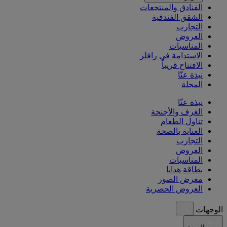
الفنادق والمنتجعات
الشقق الفندقية
التجارب
العروض
المناسبات
الاستدامة في رافلز
الافتتاح قريباً
نبذة عنّا
المجلة
نبذة عنّا
الغرف والأجنحة
تناول الطعام
العناية بالصحة
التجارب
العروض
المناسبات
بطاقة هدايا
معرض الصور
العروض الحصرية
الوجهات