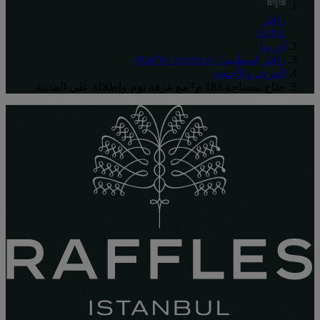
رافلز
Arabic
أوروبا
رافلز إسطنبول (Raffles Istanbul)
الغرف والأجنحة
جناح بمساحة 183 م²‬ مع غرفة نوم وإطلالة على المدينة