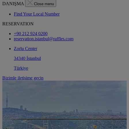
DANIŞMA
Close menu
Find Your Local Number
RESERVATION
+90 212 924 0200
reservation.istanbul@raffles.com
Zorlu Center
34340 İstanbul
Türkiye
Bizimle iletişime geçin