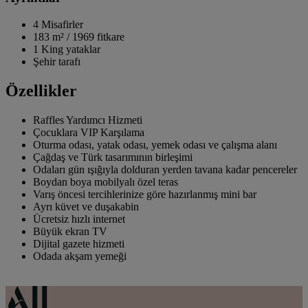
4 Misafirler
183 m²
/
1969 fitkare
1 King yataklar
Şehir tarafı
Özellikler
Raffles Yardımcı Hizmeti
Çocuklara VIP Karşılama
Oturma odası, yatak odası, yemek odası ve çalışma alanı
Çağdaş ve Türk tasarımının birleşimi
Odaları gün ışığıyla dolduran yerden tavana kadar pencereler
Boydan boya mobilyalı özel teras
Varış öncesi tercihlerinize göre hazırlanmış mini bar
Ayrı küvet ve duşakabin
Ücretsiz hızlı internet
Büyük ekran TV
Dijital gazete hizmeti
Odada akşam yemeği