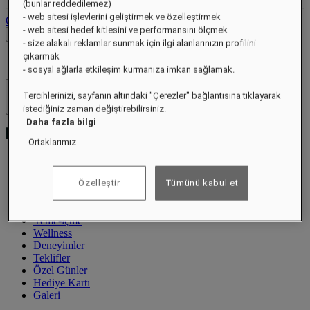
(bunlar reddedilemez)
- web sitesi işlevlerini geliştirmek ve özelleştirmek
Oturumu Kapat
- web sitesi hedef kitlesini ve performansını ölçmek
Fiyatları Kontrol Et
- size alakalı reklamlar sunmak için ilgi alanlarınızın profilini
çıkarmak
- sosyal ağlarla etkileşim kurmanıza imkan sağlamak.
Tercihlerinizi, sayfanın altındaki "Çerezler" bağlantısına tıklayarak
Otel ve Tatil Köyleri
Menüyü aç
istediğiniz zaman değiştirebilirsiniz.
Daha fazla bilgi
Ortaklarımız
Özel Teklifler
Özelleştir
Tümünü kabul et
Hakkında
Odalar ve Süitler
Yeme-içme
Wellness
Deneyimler
Teklifler
Özel Günler
Hediye Kartı
Galeri