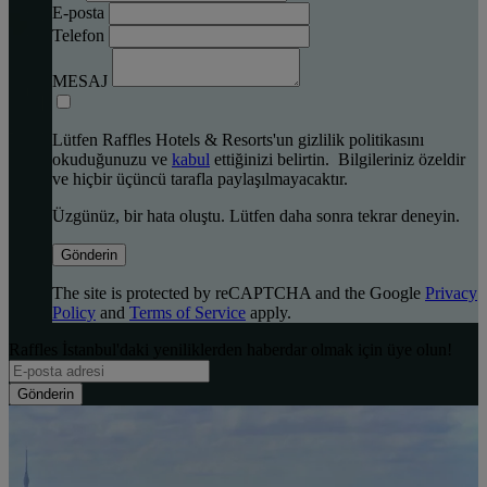
E-posta
Telefon
MESAJ
Lütfen Raffles Hotels & Resorts'un gizlilik politikasını
okuduğunuzu ve
kabul
ettiğinizi belirtin. Bilgileriniz özeldir
ve hiçbir üçüncü tarafla paylaşılmayacaktır.
Üzgünüz, bir hata oluştu. Lütfen daha sonra tekrar deneyin.
Gönderin
The site is protected by reCAPTCHA and the Google
Privacy
Policy
and
Terms of Service
apply.
Raffles İstanbul'daki yeniliklerden haberdar olmak için üye olun!
Gönderin