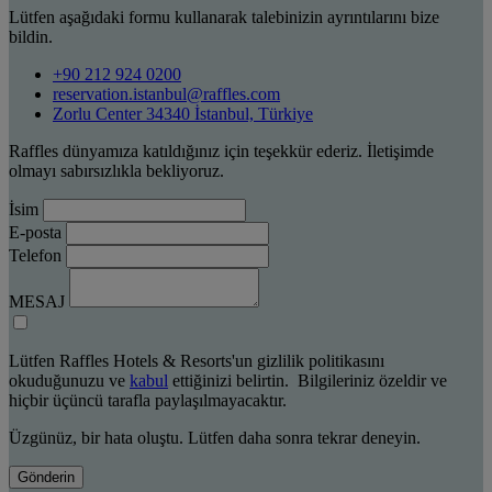
Lütfen aşağıdaki formu kullanarak talebinizin ayrıntılarını bize
bildin.
+90 212 924 0200
reservation.istanbul@raffles.com
Zorlu Center 34340 İstanbul, Türkiye
Raffles dünyamıza katıldığınız için teşekkür ederiz. İletişimde
olmayı sabırsızlıkla bekliyoruz.
İsim
E-posta
Telefon
MESAJ
Lütfen Raffles Hotels & Resorts'un gizlilik politikasını
okuduğunuzu ve
kabul
ettiğinizi belirtin. Bilgileriniz özeldir ve
hiçbir üçüncü tarafla paylaşılmayacaktır.
Üzgünüz, bir hata oluştu. Lütfen daha sonra tekrar deneyin.
Gönderin