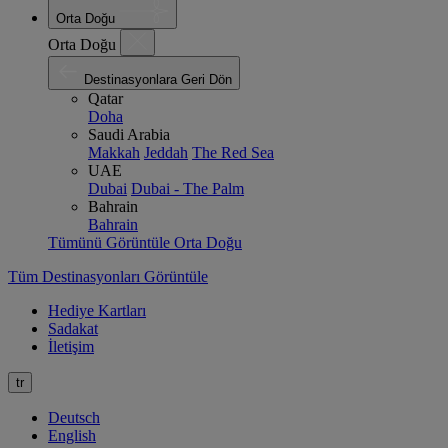
Orta Doğu
Orta Doğu
Destinasyonlara Geri Dön
Qatar
Doha
Saudi Arabia
Makkah
Jeddah
The Red Sea
UAE
Dubai
Dubai - The Palm
Bahrain
Bahrain
Tümünü Görüntüle Orta Doğu
Tüm Destinasyonları Görüntüle
Hediye Kartları
Sadakat
İletişim
tr
Deutsch
English