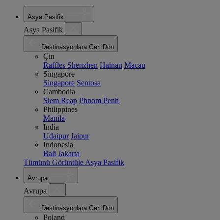
Asya Pasifik
Asya Pasifik
Destinasyonlara Geri Dön
Çin
Raffles Shenzhen
Hainan
Macau
Singapore
Singapore
Sentosa
Cambodia
Siem Reap
Phnom Penh
Philippines
Manila
India
Udaipur
Jaipur
Indonesia
Bali
Jakarta
Tümünü Görüntüle Asya Pasifik
Avrupa
Avrupa
Destinasyonlara Geri Dön
Poland