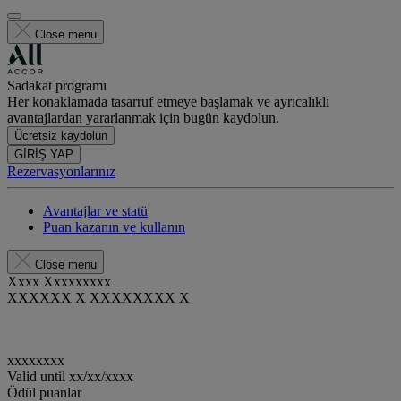
Close menu
Sadakat programı
Her konaklamada tasarruf etmeye başlamak ve ayrıcalıklı
avantajlardan yararlanmak için bugün kaydolun.
Ücretsiz kaydolun
GİRİŞ YAP
Rezervasyonlarınız
Avantajlar ve statü
Puan kazanın ve kullanın
Close menu
Xxxx Xxxxxxxxx
XXXXXX X XXXXXXXX X
xxxxxxxx
Valid until
xx/xx/xxxx
Ödül puanlar