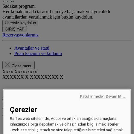
Sadakat programı
Her konaklamada tasarruf etmeye başlamak ve ayrıcalıklı
avantajlardan yararlanmak için bugün kaydolun.
Ücretsiz kaydolun
GİRİŞ YAP
Rezervasyonlarınız
Avantajlar ve statü
Puan kazanın ve kullanın
Close menu
Xxxx Xxxxxxxxx
XXXXXX X XXXXXXXX X
Kabul Etmeden Devam Et →
xxxxxxxx
Valid until
xx/xx/xxxx
Çerezler
Ödül puanlar
XXX
pts
Raffles web sitelerinde, Accor ve ortakları aşağıdaki amaçlarla
Sadakat hesabınız
cihazınızda bilgi depolamak ve cihazınızdan bilgi almak isterler:
Rezervasyonlarınız
- web sitelerini işletmek ve size talep ettiğiniz hizmetleri sağlamak