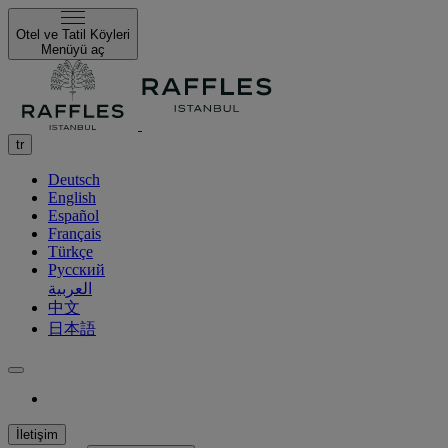
Otel ve Tatil Köyleri
Menüyü aç
tr
Deutsch
English
Español
Français
Türkçe
Русский
العربية
中文
日本語
İletişim