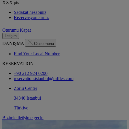
XXX
pts
Sadakat hesabınız
Rezervasyonlarınız
Oturumu Kapat
İletişim
DANIŞMA
Close menu
Find Your Local Number
RESERVATION
+90 212 924 0200
reservation.istanbul@raffles.com
Zorlu Center
34340 İstanbul
Türkiye
Bizimle iletişime geçin