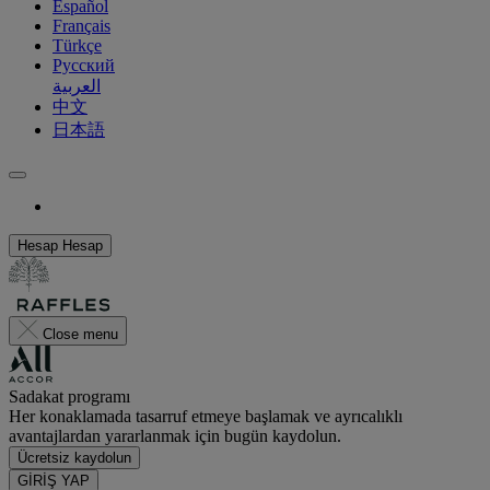
Español
Français
Türkçe
Русский
العربية
中文
日本語
Hesap
Hesap
Close menu
Sadakat programı
Her konaklamada tasarruf etmeye başlamak ve ayrıcalıklı
avantajlardan yararlanmak için bugün kaydolun.
Ücretsiz kaydolun
GİRİŞ YAP