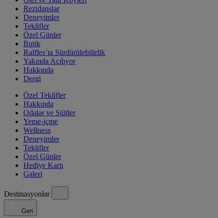
Rezidanslar
Deneyimler
Teklifler
Özel Günler
Butik
Raffles’ta Sürdürülebilirlik
Yakında Açılıyor
Hakkında
Dergi
Özel Teklifler
Hakkında
Odalar ve Süitler
Yeme-içme
Wellness
Deneyimler
Teklifler
Özel Günler
Hediye Kartı
Galeri
Destinasyonlar
Geri