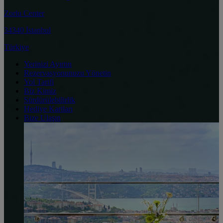
Zorlu Center
34340 İstanbul
Türkiye
Yerinizi Ayırtın
Rezervasyonunuzu Yönetin
Yol Tarifi
Biz Kimiz
Sürdürülebilirlik
Hediye Kartları
Bize Ulaşın