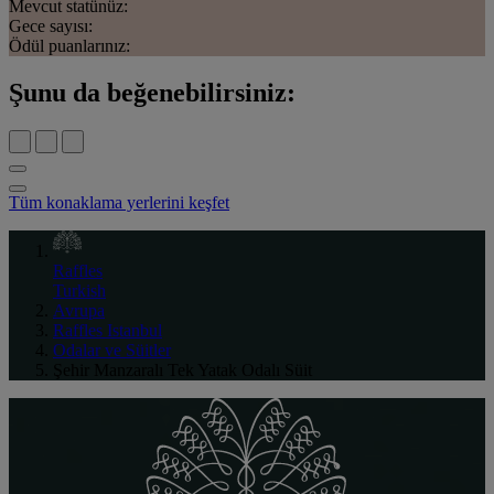
Mevcut statünüz:
Gece sayısı:
Ödül puanlarınız:
Şunu da beğenebilirsiniz:
Tüm konaklama yerlerini keşfet
Raffles
Turkish
Avrupa
Raffles Istanbul
Odalar ve Süitler
Şehir Manzaralı Tek Yatak Odalı Süit