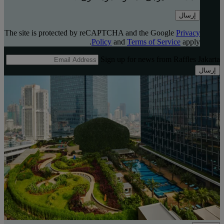
إرسال
The site is protected by reCAPTCHA and the Google
Privacy
Policy
and
Terms of Service
apply.
Sign up for news from Raffles Jakarta
إرسال