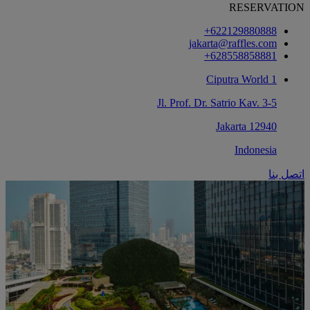
RESERVATION
‎+622129880888
jakarta@raffles.com
‎+628558858881
Ciputra World 1
Jl. Prof. Dr. Satrio Kav. 3-5
12940 Jakarta
Indonesia
اتصل بنا