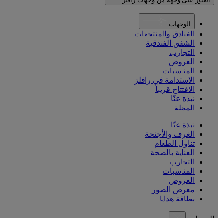
العثور على وجهة من وجهات رافلز
الوجهات
الفنادق والمنتجعات
الشقق الفندقية
التجارب
العروض
المناسبات
الاستدامة في رافلز
الافتتاح قريباً
نبذة عنّا
المجلة
نبذة عنّا
الغرف والأجنحة
تناول الطعام
العناية بالصحة
التجارب
المناسبات
العروض
معرض الصور
بطاقة هدايا