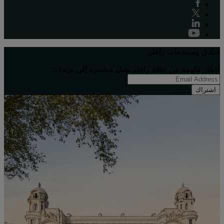
فنادق ومنتجعات رافلز
أفكار ملهِمة من عالم رافلز تصل مباشرة إلى بريدك:
اشتراك