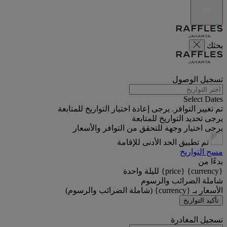
بحثك
تسجيل الوصول
Select Dates
تم تغيير التوافر. يرجى إعادة اختيار التواريخ للمتابعة
يرجى تحديد التواريخ للمتابعة
يرجى اختيار وجهة للتحقق من التوافر والأسعار
تم تطبيق الحد الأدنى للإقامة
مسح التواريخ
بدءًا من
{currency} {price} لليلة واحدة
شاملة الضرائب والرسوم
الأسعار بـ {currency} (شاملة الضرائب والرسوم)
تأكيد التواريخ
تسجيل المغادرة