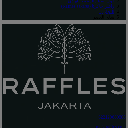
دول آسيا والمحيط الهادئ
رافلز جاكرتا (Raffles Jakarta)
التجارب
شاي العصر
‎+622129880888
jakarta@raffles.com