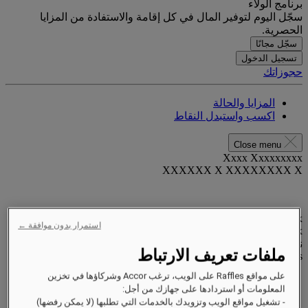
برنامج الولاء
سجّل اليوم لتوفير المال في كل إقامة والاستفادة من المزايا
الحصرية.
سجّل مجانًا
تسجيل الدخول
حجوزاتك
المزايا والحالة
اكسب واستبدل النقاط
Close menu
Xxxx Xxxxxxxxx
XXXXXX X XXXXXXXX X
xxxxxxxx
استمرار بدون موافقة ←
Valid until
xx/xx/xxxx
نقاط المكافآت
ملفات تعريف الارتباط
XXX
pts
على مواقع Raffles على الويب، ترغب Accor وشركاؤها في تخزين
حساب الولاء الخاص بك
المعلومات أو استردادها على جهازك من أجل:
حجوزاتك
- تشغيل مواقع الويب وتزويدك بالخدمات التي تطلبها (لا يمكن رفضها)