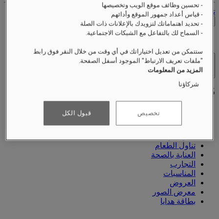
- تحسين وظائف موقع الويب وتخصيصها
تسجيل الخروج
- قياس أعداد جمهور الموقع وأدائهم
التحقق من الأسعار
- تحديد اهتماماتك لتزويدك بالإعلانات ذات الصلة
- السماح لك بالتفاعل مع الشبكات الاجتماعية.
ستتمكن من تعديل اختياراتك في أي وقت من خلال النقر فوق رابط
"ملفات تعريف الارتباط" الموجود أسفل الصفحة.
الفنادق والمنتجعات
المزيد من المعلومات
فتح القائمة
شركاؤنا
تخصيص
قبول الكل
نبذة عنّا
الغرف والأجنحة
تناول الطعام
العناية بالصحة
التجارب
المناسبات
العروض
معرض الصور
بطاقة هدايا