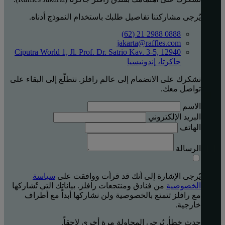
يُرجى مشاركتنا تفاصيل طلبك باستخدام النموذج أدناه.
0888 2988 21 (62)
jakarta@raffles.com
Ciputra World 1, Jl. Prof. Dr. Satrio Kav. 3-5, 12940
جاكرتا، إندونيسيا
نشكرك على الانضمام إلى عالم رافلز. نتطلّع إلى البقاء على
تواصل معك.
الاسم
البريد الإلكتروني
الهاتف
الرسالة
يُرجى الإشارة إلى أنك قد قرأت ووافقت على
سياسة
الخصوصية
من فنادق ومنتجعات رافلز. بياناتك التي تُشاركها
مع رافلز تتمتع بالخصوصية ولن نشاركها أبداً مع أطراف
خارجية.
حدث خطأ. يُرجى المحاولة مرة أخرى لاحقاً.