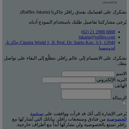
نشكرك على اهتمامك بفندق رافلز جاكرتا (Raffles Jakarta).
يُرجى مشاركتنا تفاصيل طلبك باستخدام النموذج أدناه.
0888 2988 21 (62)
jakarta@raffles.com
Ciputra World 1, Jl. Prof. Dr. Satrio Kav. 3-5, 12940 جاكرتا،
إندونيسيا
نشكرك على الانضمام إلى عالم رافلز. نتطلّع إلى البقاء على تواصل
معك.
الاسم
البريد الإلكتروني
الهاتف
الرسالة
يُرجى الإشارة إلى أنك قد قرأت ووافقت على
سياسة
الخصوصية
من فنادق ومنتجعات رافلز. بياناتك التي تُشاركها مع
رافلز تتمتع بالخصوصية ولن نشاركها أبداً مع أطراف خارجية.