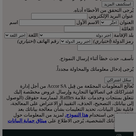
استكشف المزيد
يُرجى التحقق من الأخطاء أدناه.
عنوان البريد الإلكتروني
العنوان
الاسم الأول
اسم
العائلة
بلد الإقامة
اللغة
رمز الدولة
(اختياري)
رقم الهاتف
(اختياري)
نأسف، حدث خطأ أثناء إرسال النموذج.
يُرجى إدخال معلوماتك والمحاولة مجدداً.
سجّل اشتراكي
تُعالَج المعلومات المجمّعة من قِبل Accor SA من أجل إدارة
اشتراكاتك في اتصالاتها التجارية وإرسال عروض مخصّصة إليك
تتعلق بمنتجات وخدمات علامة Raffles. لممارسة حقوقك (الوصول
إلى بياناتك، التصحيح، الحذف، التقييد أو الاعتراض على المعالجة،
قابلية نقل البيانات، تحديد التعليمات بشأن معالجة بياناتك بعد
وفاتك)، يُرجى استخدام
هذا النموذج.
لمزيد من المعلومات حول
معالجة بياناتك الشخصية، يُرجى الاطلاع على
ميثاق حماية البيانات
الشخصية
.