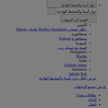
دول آسيا والمحيط الهادئ
دول آسيا والمحيط الهادئ
العودة إلى الوجهات
الصين
رافلز شنجن (Raffles Shenzhen)
هاينان
Macau
سنغافورة
سنغافورة
Sentosa
كمبوديا
فنوم بنه
سيام ريب
Philippines
Manila
India
Udaipur
Jaipur
Indonesia
Jakarta
Bali
عرض الكل دول آسيا والمحيط الهادئ
عرض جميع الوجهات
بطاقات هدايا
الولاء
اتصل