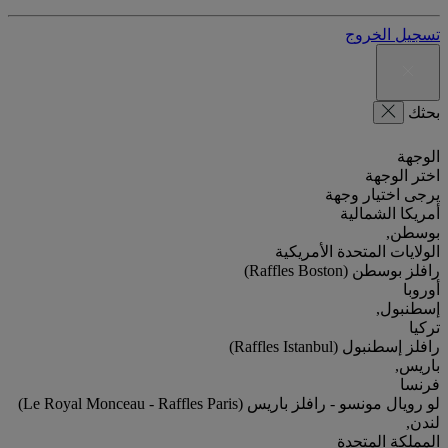
تسجيل الخروج
بحثك
الوجهة
اختر الوجهة
يرجى اختيار وجهة
أمريكا الشمالية
بوسطن,
الولايات المتحدة الأمريكية
رافلز بوسطن (Raffles Boston)
أوروبا
إسطنبول,
تركيا
رافلز إسطنبول (Raffles Istanbul)
باريس,
فرنسا
لو رويال مونسو - رافلز باريس (Le Royal Monceau - Raffles Paris)
لندن,
المملكة المتحدة