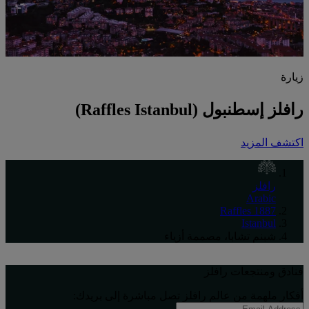
زيارة
رافلز إسطنبول (Raffles Istanbul)
اكتشف المزيد
رافلز
Arabic
Raffles 1887
Istanbul
شبنم تشابا، مصممة أزياء
فنادق ومنتجعات رافلز
أفكار ملهِمة من عالم رافلز تصل مباشرة إلى بريدك: