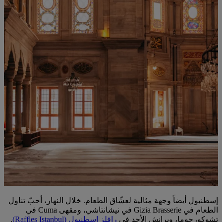
إسطنبول أيضاً وجهة مثالية لعشّاق الطعام. خلال النهار، أحبّ تناول
الطعام في Gizia Brasserie في نيشانتاشي، ومقهى Cuma في
تشوكورجوما، وبرانش الأحد في
رافلز إسطنبول (Raffles Istanbul)
.