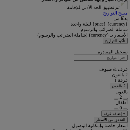
تم تطبيق الحد الأدنى للإقامة
مسح التواريخ
بدءًا من
{currency} {price} لليلة واحدة
شاملة الضرائب والرسوم
الأسعار بـ {currency} (شاملة الضرائب والرسوم)
تأكيد التواريخ
تسجيل المغادرة
غرف & ضيوف
2 بالغون
غرفة 1
2 بالغون
بالغون
2
أطفال
0
+ إضافة غرفة
التحقق من الأسعار
أسعار خاصة وإمكانية الوصول