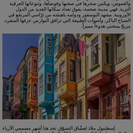
والغموض، ويكمن سحرها في صخبها وفوضاها، وتنوعاتها العرقية
الثرية. فهي مدينة ضخمة، يفوق تعداد سكانها العديد من الدول
الأوروبية. مشهد البوسفور ودولمه باهتشه من ترّاسي المرتفع في
الصباح الباكر، وأصوات الطبيعة التي ترافق النوارس عزفها المنفرد،
مزيجٌ يمنحني هدوءاً مميزاً.
إسطنبول ملاذ لعشّاق التسوّق. تجد هنا أشهر مصممي الأزياء