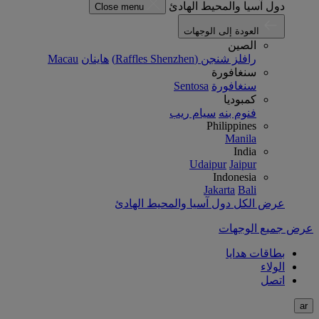
دول آسيا والمحيط الهادئ
Close menu
العودة إلى الوجهات
الصين
رافلز شنجن (Raffles Shenzhen)
هاينان
Macau
سنغافورة
سنغافورة
Sentosa
كمبوديا
فنوم بنه
سيام ريب
Philippines
Manila
India
Udaipur
Jaipur
Indonesia
Jakarta
Bali
عرض الكل دول آسيا والمحيط الهادئ
عرض جميع الوجهات
بطاقات هدايا
الولاء
اتصل
ar