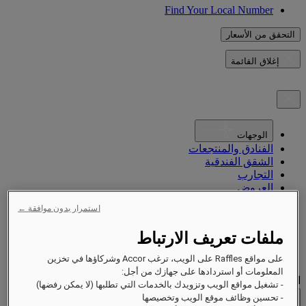
Find Your Local Number
التحقق من الأسعار
إغلاق القائمة
الوجهات
الفنادق والمنتجعات
الشقق الفندقية
التجارب
العروض
المناسبات
استمرار بدون موافقة ←
الاستدامة في رافلز
الافتتاح قريباً
ملفات تعريف الارتباط
نبذة عنّا
المجلة
على مواقع Raffles على الويب، ترغب Accor وشركاؤها في تخزين
المعلومات أو استردادها على جهازك من أجل:
الوجهات
- تشغيل مواقع الويب وتزويدك بالخدمات التي تطلبها (لا يمكن رفضها)
- تحسين وظائف موقع الويب وتخصيصها
العودة