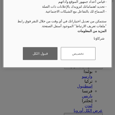
- قياس أعداد جمهور الموقع وأدائهم
- تحديد اهتماماتك لتزويدك بالإعلانات ذات الصلة
- السماح لك بالتفاعل مع الشبكات الاجتماعية.
أمريكا الشمالية
أمريكا الشمالية
Close menu
ستتمكن من تعديل اختياراتك في أي وقت من خلال النقر فوق رابط
"ملفات تعريف الارتباط" الموجود أسفل الصفحة.
العودة إلى الوجهات
المزيد من المعلومات
الولايات المتحدة الأمريكية
بوسطن
شركاؤنا
عرض الكل أمريكا الشمالية
أوروبا
تخصيص
قبول الكل
أوروبا
Close menu
العودة إلى الوجهات
بولندا
وارسو
تركيا
إسطنبول
فرنسا
باريس
إنجلترا
لندن
عرض الكل أوروبا