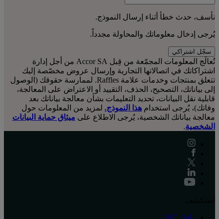
نأسف، حدث خطأ أثناء إرسال النموذج.
يُرجى إدخال معلوماتك والمحاولة مجدداً.
سجّل اشتراكي
تُعالَج المعلومات المجمّعة من قِبل Accor SA من أجل إدارة
اشتراكاتك في اتصالاتها التجارية وإرسال عروض مخصّصة إليك
تتعلق بمنتجات وخدمات علامة Raffles. لممارسة حقوقك (الوصول
إلى بياناتك، التصحيح، الحذف، التقييد أو الاعتراض على المعالجة،
قابلية نقل البيانات، تحديد التعليمات بشأن معالجة بياناتك بعد
وفاتك)، يُرجى استخدام
هذا النموذج.
لمزيد من المعلومات حول
معالجة بياناتك الشخصية، يُرجى الاطلاع على
ميثاق حماية البيانات
الشخصية
.
استكشف
رافلز 1887