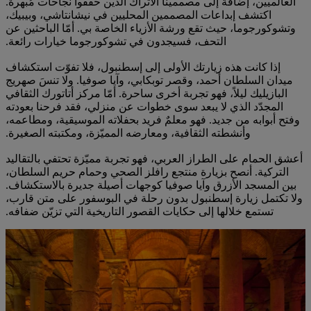
العالميين، إضافةً إلى مصممينا الأتراك الذين حقّقوا نجاحات مُبهرة.
اكتشف إبداعات المصممين المحليين في نيشانتاشي، وبيبيك،
وتشوكورجوما، حيث تقع ورشة الأزياء الخاصة بي. أمّا الباحثين عن
التحف، فسيجدون في تشوكورجوما خيارات رائعة.
إذا كانت هذه زيارتك الأولى إلى إسطنبول، فلا تفوّت استكشاف
ميدان السلطان أحمد، وقصر توبكابي، وآيا صوفيا. ولا تنسَ صهريج
البازيليك ليلاً، فهو تجربة أخرى ساحرة. أمّا مركز أتاتورك الثقافي
المجدّد الذي لا يبعد سوى خطوات عن منزلي، فقد فرحنا بعودته
وفتح أبوابه من جديد. فهو معلمٌ فريد بحفلاته الموسيقية، ومطاعمه،
وأنشطته الثقافية، ومعارضه المميّزة، ومكتبته الصغيرة.
أعشق الحمام على الطراز العربي، فهو تجربة مميّزة تحتفي بالتقاليد
التركية. أنصح بزيارة منتجع رافلز الصحي وحمام حريم السلطان،
بين المسجد الأزرق وآيا صوفيا كوجهات أصيلة جديرة بالاستكشاف.
ولا تكتمل زيارة إسطنبول بدون رحلة في البوسفور على متن قارب،
تستمع خلالها إلى حكايات القصور التاريخية التي تزيّن ضفافه.