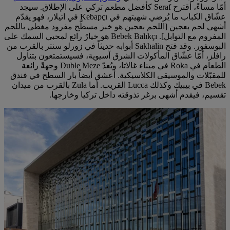
أمّا مساءً، أقترح Seraf كأفضل مطعم تركي على الإطلاق. سيجد
عشّاق الكباب ما يُرضي شهيتهم في Kebapçı في اتيلار، فهو يقدّم
أشهى لحم بعجين [اللحم بعجين هو خبز مسطّح مفرود مغطى باللحم
المفروم مع التوابل]. Bebek Balıkçı هو خيارٌ رائع لمحبي السمك على
البوسفور. وقد فتح Sakhalin أبوابه حديثاً في زورلو سنتر بالقرب من
رافلز، أمّا عشّاق المأكولات الشرق آسيوية، فسيستمتعون بتناول
الطعام في Roka في ميناء غالاتا، ويُعدّ Duble Meze وجهةً رائعة
للمقبّلات والموسيقى الكلاسيكية. أعشق أيضاً بار السطح في فندق
Bebek في بيبيك وكذلك Lucca القريب. أما Zula بالقرب من ميدان
تقسيم، فيقدم أشهى برغر تذوقته داخل تركيا وخارجها.