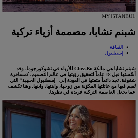
MY ISTANBUL
شبنم تشابا، مصممة أزياء تركية
الثقافة
إسطنبول
شبنم تشابا هي مالكة Chez-Bo للأزياء في تشوكورجوما، وقد
أسّستها قبل 18 عاماً لتحقيق رؤيتها في عالم التصميم. كمسافرة
شغوفة، تجد دائماً متعتها في العودة إلى "إسطنبول الحبيبة" التي
تُقيم فيها مع عائلتها المكوّنة من زوجها، وابنتها، وابنها. وهنا تكشف
عما يجعل العاصمة التركية فريدة في نظرها.