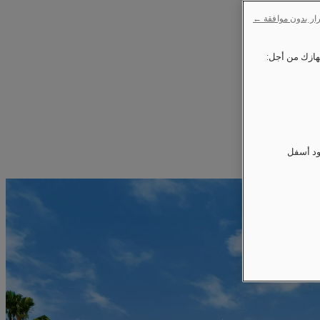
ار بدون موافقة ←
ود أسفل