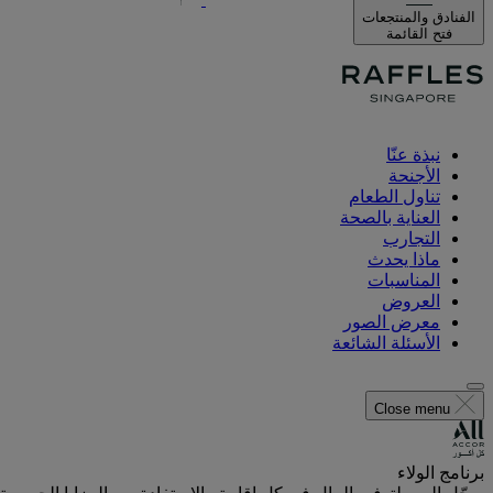
الفنادق والمنتجعات
فتح القائمة
نبذة عنّا
الأجنحة
تناول الطعام
العناية بالصحة
التجارب
ماذا يحدث
المناسبات
العروض
معرض الصور
الأسئلة الشائعة
Close menu
برنامج الولاء