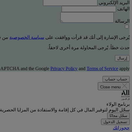
البريد الإلكتروني
الهاتف
الرسالة
يُرجى الإشارة إلى أنك قد قرأت ووافقت على
سياسة الخصوصية
من فن
حدث خطأ. يُرجى المحاولة مرة أخرى لاحقاً.
إرسال
 reCAPTCHA and the Google
Privacy Policy
and
Terms of Service
apply.
حساب
حساب
Close menu
برنامج الولاء
سجّل اليوم لتوفير المال في كل إقامة والاستفادة من المزايا الحصرية.
سجّل مجانًا
تسجيل الدخول
حجوزاتك