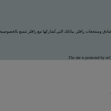
ادق ومنتجعات رافلز. بياناتك التي تُشاركها مع رافلز تتمتع بالخصوصية
The site is protected by