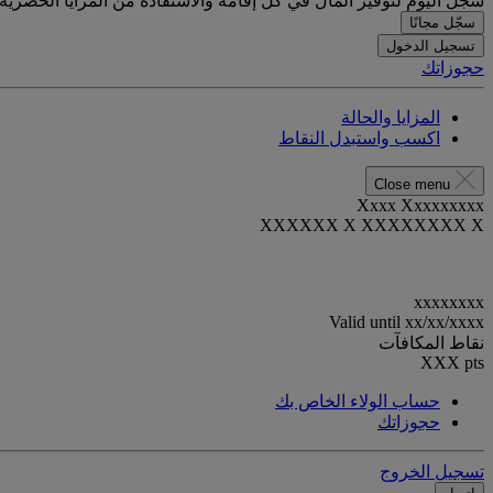
سجّل اليوم لتوفير المال في كل إقامة والاستفادة من المزايا الحصرية.
سجّل مجانًا
تسجيل الدخول
حجوزاتك
المزايا والحالة
اكسب واستبدل النقاط
Close menu
Xxxx Xxxxxxxxx
XXXXXX X XXXXXXXX X
xxxxxxxx
Valid until
xx/xx/xxxx
نقاط المكافآت
XXX
pts
حساب الولاء الخاص بك
حجوزاتك
تسجيل الخروج