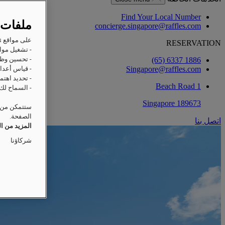
Find Your Local Number
ملفات 
concierge.singapore@raffles.com
على مواقع Raffles على الويب، ترغب Accor وشركاؤها في تخزين المعلومات أو استردادها على جهازك من أجل:
RESERVATION
- تشغيل مواق
- تحسين وظا
‎(65) 6337 1886
Singapore@raffles.com
- قياس أعداد
- تحديد اهتم
1 Beach Road
- السماح لك 
Singapore 189673
ستتمكن من ت
الصفحة.
اتصل بنا
المزيد من ا
شركاؤنا