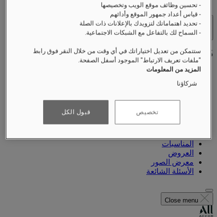
- تحسين وظائف موقع الويب وتخصيصها
- قياس أعداد جمهور الموقع وأدائهم
- تحديد اهتماماتك لتزويدك بالإعلانات ذات الصلة
الفنادق والمنتجعات
- السماح لك بالتفاعل مع الشبكات الاجتماعية.
فتح القائمة
ستتمكن من تعديل اختياراتك في أي وقت من خلال النقر فوق رابط
"ملفات تعريف الارتباط" الموجود أسفل الصفحة.
المزيد من المعلومات
شركاؤنا
نبذة عنّا
الأجنحة
تناول الطعام
تخصيص
قبول الكل
العناية بالصحة
التجارب
ماذا يحدث
المناسبات
العروض
معرض الصور
الأسئلة الشائعة
Close menu