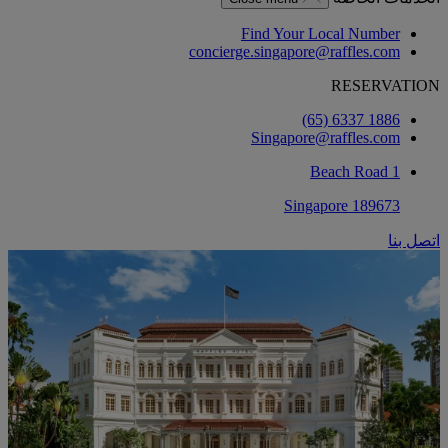
Find Your Local Number
concierge.singapore@raffles.com
RESERVATION
‎(65) 6337 1886
Singapore@raffles.com
1 Beach Road
Singapore 189673
اتصل بنا