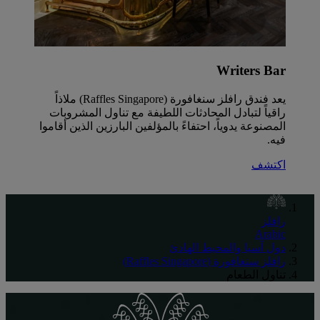
Writers Bar
يعد فندق رافلز سنغافورة (Raffles Singapore) ملاذاً
راقياً لتبادل المحادثات اللطيفة مع تناول المشروبات
المصنوعة يدوياً، احتفاءً بالمؤلفين البارزين الذين أقاموا
فيه.
اكتشف
رافلز
Arabic
دول آسيا والمحيط الهادئ
رافلز سنغافورة (Raffles Singapore)
تناول الطعام