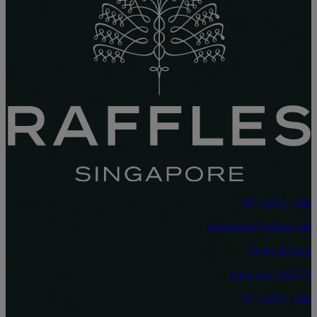
‎(65) 6337 1886
Singapore@raffles.com
1 Beach Road
Singapore 189673
‎(65) 6337 1886