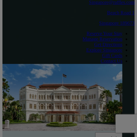
Singapore@raffles.com
1 Beach Road
Singapore 189673
Reserve Your Stay
Manage Reservation
Get Directions
Explore Singapore
Gift Cards
Contact Us