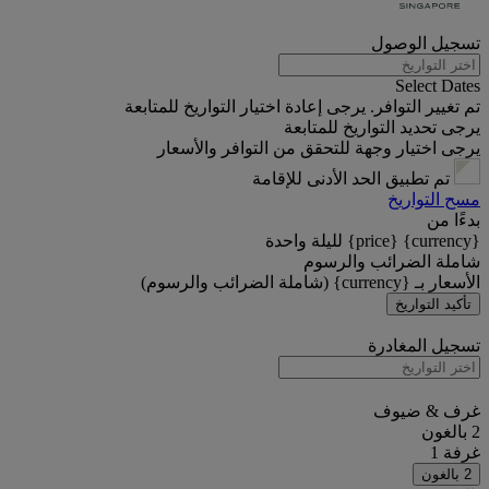
تسجيل الوصول
Select Dates
تم تغيير التوافر. يرجى إعادة اختيار التواريخ للمتابعة
يرجى تحديد التواريخ للمتابعة
يرجى اختيار وجهة للتحقق من التوافر والأسعار
تم تطبيق الحد الأدنى للإقامة
مسح التواريخ
بدءًا من
{currency} {price} لليلة واحدة
شاملة الضرائب والرسوم
الأسعار بـ {currency} (شاملة الضرائب والرسوم)
تأكيد التواريخ
تسجيل المغادرة
غرف & ضيوف
2 بالغون
غرفة 1
2 بالغون