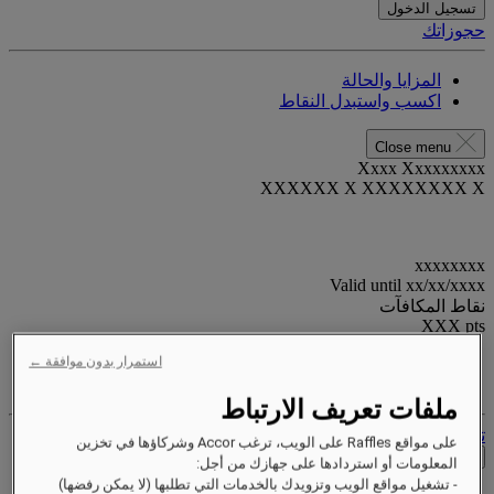
تسجيل الدخول
حجوزاتك
المزايا والحالة
اكسب واستبدل النقاط
Close menu
Xxxx Xxxxxxxxx
XXXXXX X XXXXXXXX X
xxxxxxxx
Valid until
xx/xx/xxxx
نقاط المكافآت
XXX
pts
استمرار بدون موافقة ←
حساب الولاء الخاص بك
حجوزاتك
ملفات تعريف الارتباط
تسجيل الخروج
على مواقع Raffles على الويب، ترغب Accor وشركاؤها في تخزين
التحقق من الأسعار
المعلومات أو استردادها على جهازك من أجل:
- تشغيل مواقع الويب وتزويدك بالخدمات التي تطلبها (لا يمكن رفضها)