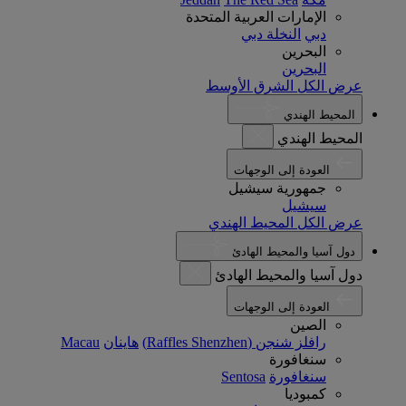
الإمارات العربية المتحدة
دبي
النخلة دبي
البحرين
البحرين
عرض الكل الشرق الأوسط
المحيط الهندي
المحيط الهندي
العودة إلى الوجهات
جمهورية سيشيل
سيشيل
عرض الكل المحيط الهندي
دول آسيا والمحيط الهادئ
دول آسيا والمحيط الهادئ
العودة إلى الوجهات
الصين
رافلز شنجن (Raffles Shenzhen)
هاينان
Macau
سنغافورة
سنغافورة
Sentosa
كمبوديا