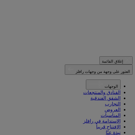
إغلاق القائمة
العثور على وجهة من وجهات رافلز
الوجهات
الفنادق والمنتجعات
الشقق الفندقية
التجارب
العروض
المناسبات
الاستدامة في رافلز
الافتتاح قريباً
نبذة عنّا