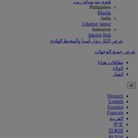
فنوم بنه
سيام ريب
Philippines
Manila
India
Udaipur
Jaipur
Indonesia
Jakarta
Bali
عرض الكل دول آسيا والمحيط الهادئ
عرض جميع الوجهات
بطاقات هدايا
الولاء
اتصل
ar
Deutsch
English
Español
Français
العربية
中文
日本語
한국어