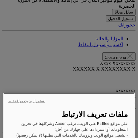
سجّل اليوم لتوفير المال في كل إقامة والاستفادة من المزايا
الحصرية.
سجّل مجانًا
تسجيل الدخول
حجوزاتك
المزايا والحالة
اكسب واستبدل النقاط
Close menu
Xxxx Xxxxxxxxx
XXXXXX X XXXXXXXX X
xxxxxxxx
Valid until
xx/xx/xxxx
استمرار بدون موافقة ←
نقاط المكافآت
XXX
pts
ملفات تعريف الارتباط
حساب الولاء الخاص بك
على مواقع Raffles على الويب، ترغب Accor وشركاؤها في تخزين
حجوزاتك
المعلومات أو استردادها على جهازك من أجل:
- تشغيل مواقع الويب وتزويدك بالخدمات التي تطلبها (لا يمكن رفضها)
تسجيل الخروج