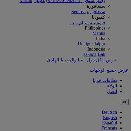
رافلز شنجن (Raffles Shenzhen)
هاينان
Macau
سنغافورة
سنغافورة
Sentosa
كمبوديا
فنوم بنه
سيام ريب
Philippines
Manila
India
Udaipur
Jaipur
Indonesia
Jakarta
Bali
عرض الكل دول آسيا والمحيط الهادئ
عرض جميع الوجهات
بطاقات هدايا
الولاء
اتصل
ar
Deutsch
English
Español
Français