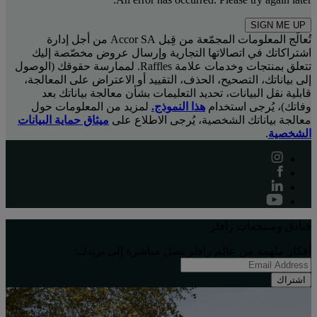
SIGN ME UP
تُعالَج المعلومات المجمّعة من قِبل Accor SA من أجل إدارة
اشتراكاتك في اتصالاتها التجارية وإرسال عروض مخصّصة إليك
تتعلق بمنتجات وخدمات علامة Raffles. لممارسة حقوقك (الوصول
إلى بياناتك، التصحيح، الحذف، التقييد أو الاعتراض على المعالجة،
قابلية نقل البيانات، تحديد التعليمات بشأن معالجة بياناتك بعد
وفاتك)، يُرجى استخدام
هذا النموذج.
لمزيد من المعلومات حول
معالجة بياناتك الشخصية، يُرجى الاطلاع على
ميثاق حماية البيانات
الشخصية
.
فنادق ومنتجعات رافلز
أفكار ملهِمة من عالم رافلز تصل مباشرة إلى بريدك:
اشتراك