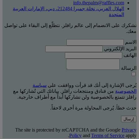
info.thepalm@raffles.com
الهلال الغربي، نخلة جميرا 212484، دبي، الإمارات العربية
المتحدة
نشكرك على الانضمام إلى عالم رافلز. نتطلّع إلى البقاء على تواصل
معك.
الاسم
البريد الإلكتروني
الهاتف
الرسالة
يُرجى الإشارة إلى أنك قد قرأت ووافقت على
سياسة
الخصوصية
من فنادق ومنتجعات رافلز. بياناتك التي تُشاركها مع
رافلز تتمتع بالخصوصية ولن نشاركها أبداً مع أطراف خارجية.
حدث خطأ. يُرجى المحاولة مرة أخرى لاحقاً.
إرسال
The site is protected by reCAPTCHA and the Google
Privacy
Policy
and
Terms of Service
apply.