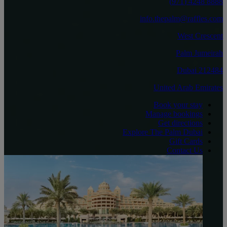
8888 4248 (971)
info.thepalm@raffles.com
West Crescent
Palm Jumeirah
212484 Dubai
United Arab Emirates
Book your stay
Manage bookings
Get directions
Explore The Palm Dubai
Gift Cards
Contact Us