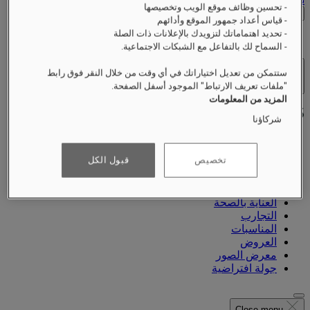
- تحسين وظائف موقع الويب وتخصيصها
التحقق من الأسعار
- قياس أعداد جمهور الموقع وأدائهم
- تحديد اهتماماتك لتزويدك بالإعلانات ذات الصلة
- السماح لك بالتفاعل مع الشبكات الاجتماعية.
ستتمكن من تعديل اختياراتك في أي وقت من خلال النقر فوق رابط
الفنادق والمنتجعات
"ملفات تعريف الارتباط" الموجود أسفل الصفحة.
فتح القائمة
المزيد من المعلومات
شركاؤنا
تخصيص
قبول الكل
نبذة عنّا
الغرف والأجنحة
المطاعم
العناية بالصحة
التجارب
المناسبات
العروض
معرض الصور
جولة افتراضية
Close menu