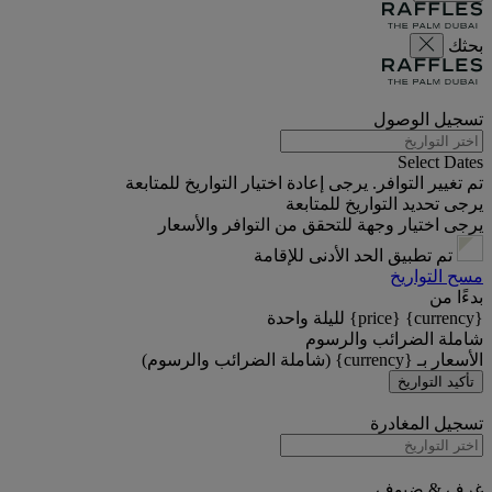
بحثك
تسجيل الوصول
Select Dates
تم تغيير التوافر. يرجى إعادة اختيار التواريخ للمتابعة
يرجى تحديد التواريخ للمتابعة
يرجى اختيار وجهة للتحقق من التوافر والأسعار
تم تطبيق الحد الأدنى للإقامة
مسح التواريخ
بدءًا من
{currency} {price} لليلة واحدة
شاملة الضرائب والرسوم
الأسعار بـ {currency} (شاملة الضرائب والرسوم)
تأكيد التواريخ
تسجيل المغادرة
غرف & ضيوف