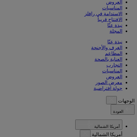
العروض
المناسبات
الاستدامة في رافلز
الافتتاح قريباً
نبذة عنّا
المجلة
نبذة عنّا
الغرف والأجنحة
المطاعم
العناية بالصحة
التجارب
المناسبات
العروض
معرض الصور
جولة افتراضية
الوجهات
العودة
أمريكا الشمالية
أمريكا الشمالية