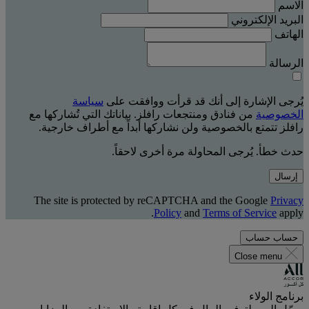
الاسم
البريد الإلكتروني
الهاتف
الرسالة
يُرجى الإشارة إلى أنك قد قرأت ووافقت على
سياسة
الخصوصية
من فنادق ومنتجعات رافلز. بياناتك التي تُشاركها مع
رافلز تتمتع بالخصوصية ولن نشاركها أبداً مع أطراف خارجية.
حدث خطأ. يُرجى المحاولة مرة أخرى لاحقاً.
إرسال
The site is protected by reCAPTCHA and the Google
Privacy
Policy
and
Terms of Service
apply.
حساب
حساب
Close menu
برنامج الولاء