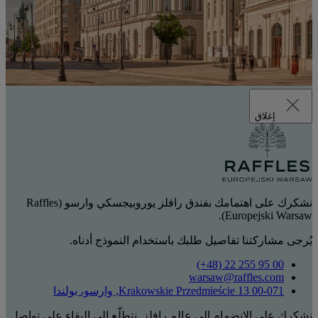
إغلاق
نشكرك على اهتمامك بفندق رافلز يوروبيجسكي وارسو (Raffles
Europejski Warsaw).
يُرجى مشاركتنا تفاصيل طلبك باستخدام النموذج أدناه.
‎(+48) 22 255 95 00‏
warsaw@raffles.com
Krakowskie Przedmieście 13 00-071, وارسو، بولندا
نشكرك على الانضمام إلى عالم رافلز. نتطلّع إلى البقاء على تواصل