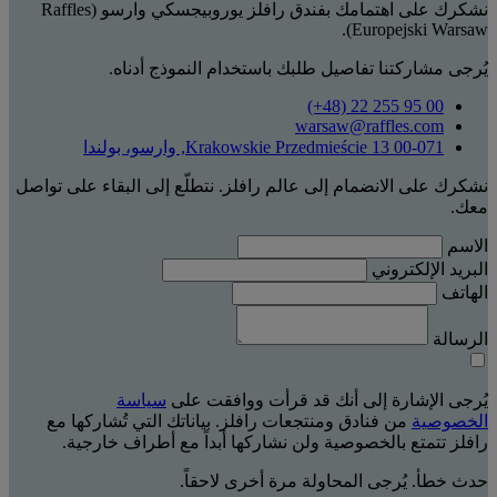
نشكرك على اهتمامك بفندق رافلز يوروبيجسكي وارسو (Raffles
Europejski Warsaw).
يُرجى مشاركتنا تفاصيل طلبك باستخدام النموذج أدناه.
‎(+48) 22 255 95 00‏
warsaw@raffles.com
Krakowskie Przedmieście 13 00-071, وارسو، بولندا
نشكرك على الانضمام إلى عالم رافلز. نتطلّع إلى البقاء على تواصل
معك.
الاسم
البريد الإلكتروني
الهاتف
الرسالة
يُرجى الإشارة إلى أنك قد قرأت ووافقت على
سياسة
الخصوصية
من فنادق ومنتجعات رافلز. بياناتك التي تُشاركها مع
رافلز تتمتع بالخصوصية ولن نشاركها أبداً مع أطراف خارجية.
حدث خطأ. يُرجى المحاولة مرة أخرى لاحقاً.