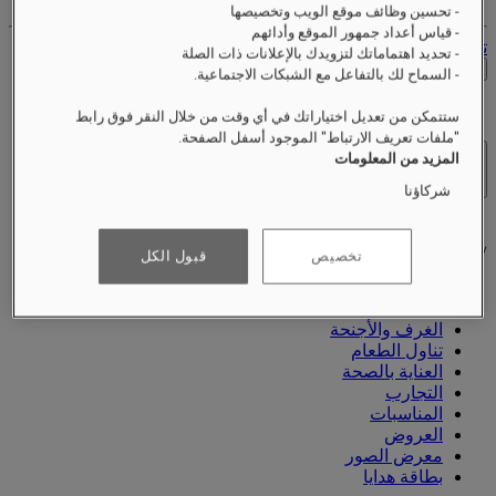
- تحسين وظائف موقع الويب وتخصيصها
- قياس أعداد جمهور الموقع وأدائهم
تسجيل الخروج
- تحديد اهتماماتك لتزويدك بالإعلانات ذات الصلة
التحقق من الأسعار
- السماح لك بالتفاعل مع الشبكات الاجتماعية.
ستتمكن من تعديل اختياراتك في أي وقت من خلال النقر فوق رابط
"ملفات تعريف الارتباط" الموجود أسفل الصفحة.
المزيد من المعلومات
الفنادق والمنتجعات
فتح القائمة
شركاؤنا
تخصيص
قبول الكل
نبذة عنّا
الغرف والأجنحة
تناول الطعام
العناية بالصحة
التجارب
المناسبات
العروض
معرض الصور
بطاقة هدايا