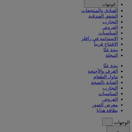
الوجهات
الفنادق والمنتجعات
الشقق الفندقية
التجارب
العروض
المناسبات
الاستدامة في رافلز
الافتتاح قريباً
نبذة عنّا
المجلة
نبذة عنّا
الغرف والأجنحة
تناول الطعام
العناية بالصحة
التجارب
المناسبات
العروض
معرض الصور
بطاقة هدايا
الوجهات