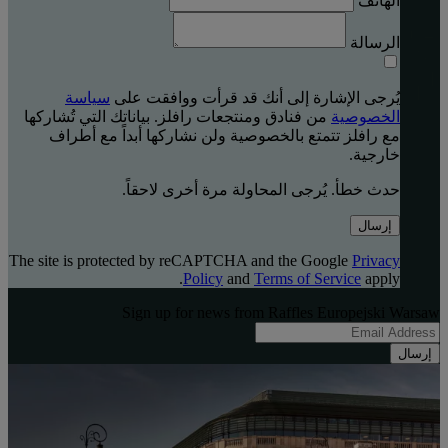
الهاتف
الرسالة
يُرجى الإشارة إلى أنك قد قرأت ووافقت على
سياسة
الخصوصية
من فنادق ومنتجعات رافلز. بياناتك التي تُشاركها
مع رافلز تتمتع بالخصوصية ولن نشاركها أبداً مع أطراف
خارجية.
حدث خطأ. يُرجى المحاولة مرة أخرى لاحقاً.
إرسال
The site is protected by reCAPTCHA and the Google
Privacy
Policy
and
Terms of Service
apply.
Sign up for news from Raffles Europejski Warsaw
إرسال