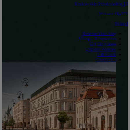
Krakowskie Przedmieście 13
00-071 Warsaw
Poland
Reserve Your Stay
Manage Reservation
Get Directions
Explore Warsaw
Gift Cards
Contact Us