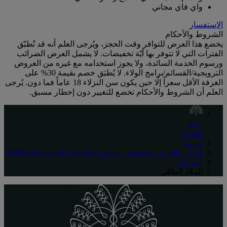
واي فاي مجاني
الاستفسار
الشروط والأحكام
يخضع هذا العرض للتوافر وقت الحجز، ويُرجى العلم أنه قد تُطبّق
الفترات التي لا تتوفر بها أيّة تخفيضات. لا يشمل العرض الضرائب
ورسوم الخدمة السائدة، ولا يجوز استخدامه مع غيره من العروض
الترويجية/القسائم/برامج الولاء. لا يُطبَق خصم بقيمة 30% على
الغرفة الأقل سعراً إلّا حين يكون سن النزلاء 18 عاماً فما دون. يُرجى
العلم أن الشروط والأحكام تخضع للتغيير دون إخطار مسبق.
رافلز
Arabic
أوروبا
فندق رافلز يوروبيجسكي وارسو (Raffles Europejski Warsaw)
العروض
الملاذ العائلي