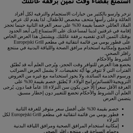
استمتع بقضاء وقت ثمين برفقة عائلتك
تزخر وارسو بالكثير من خيارات الاستجمام والترفيه لكل أفراد
العائلة وعلى رأسها متحف مخصص للأطفال. لذا يقدم لك عرض
الملاذ العائلي خصماً بقيمة 30% على سعر الغرفة الثانية حينما تحجز
إقامة في غرفتين لدينا لمساعدتك على الاستمتاع إلى أبعد الحدود
بوقتك الثمين الذي تقضيه برفقة عائلتك. ويشتمل هذا العرض الخاص
على فطور يومي من قائمة انتقائية في مطعم Europejski Grill
للجميع وإمكانية استخدام مرافق الصحة واللياقة البدنية في منتجع
رافلز الصحي.
الشروط والأحكام
يخضع هذا العرض للتوافر وقت الحجز، ويُرجى العلم أنه قد تُطبّق
الفترات التي لا تتوفر بها أيّة تخفيضات. لا يشمل العرض الضرائب
ورسوم الخدمة السائدة، ولا يجوز استخدامه مع غيره من العروض
الترويجية/القسائم/برامج الولاء. لا يُطبَق خصم بقيمة 30% على
الغرفة الأقل سعراً إلّا حين يكون سن النزلاء 18 عاماً فما دون. يُرجى
العلم أن الشروط والأحكام تخضع للتغيير دون إخطار مسبق.
يتضمن العرض
خصم بقيمة 30% على أفضل سعر متوفر للغرفة الثانية
فطور يومي من قائمة انتقائية في مطعم Europejski Grill لكل
النزلاء
إمكانية استخدام المرافق الصحية ومرافق اللياقة البدنية
وحمام السباحة في منتجع رافلز الصحي