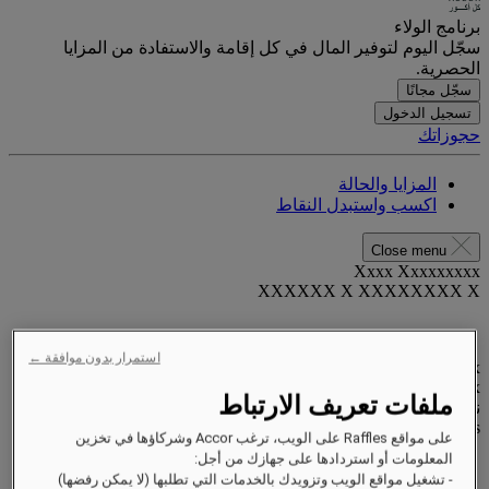
برنامج الولاء
سجّل اليوم لتوفير المال في كل إقامة والاستفادة من المزايا
الحصرية.
سجّل مجانًا
تسجيل الدخول
حجوزاتك
المزايا والحالة
اكسب واستبدل النقاط
Close menu
Xxxx Xxxxxxxxx
XXXXXX X XXXXXXXX X
استمرار بدون موافقة ←
xxxxxxxx
Valid until
xx/xx/xxxx
ملفات تعريف الارتباط
نقاط المكافآت
XXX
pts
على مواقع Raffles على الويب، ترغب Accor وشركاؤها في تخزين
المعلومات أو استردادها على جهازك من أجل:
حساب الولاء الخاص بك
- تشغيل مواقع الويب وتزويدك بالخدمات التي تطلبها (لا يمكن رفضها)
حجوزاتك