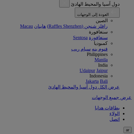
دول آسيا والمحيط الهادئ
العودة إلى الوجهات
الصين
رافلز شنجن (Raffles Shenzhen)
هاينان
Macau
سنغافورة
سنغافورة
Sentosa
كمبوديا
فنوم بنه
سيام ريب
Philippines
Manila
India
Udaipur
Jaipur
Indonesia
Jakarta
Bali
عرض الكل دول آسيا والمحيط الهادئ
عرض جميع الوجهات
بطاقات هدايا
الولاء
اتصل
ar