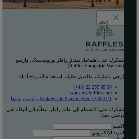
إغلاق
نشكرك على اهتمامك بفندق رافلز يوروبيجسكي وارسو
(Raffles Europejski Warsaw).
يُرجى مشاركتنا تفاصيل طلبك باستخدام النموذج أدناه.
‎(+48) 22 255 95 00‏
warsaw@raffles.com
Krakowskie Przedmieście 13 00-071, وارسو، بولندا
نشكرك على الانضمام إلى عالم رافلز. نتطلّع إلى البقاء على
تواصل معك.
الاسم
البريد الإلكتروني