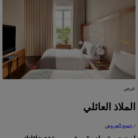
عرض
الملاذ العائلي
جميع العروض