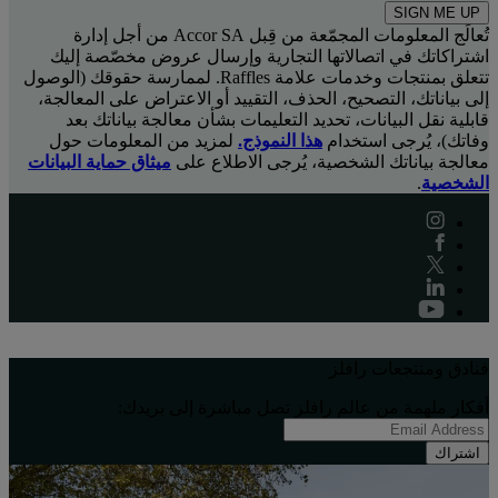
SIGN ME UP
تُعالَج المعلومات المجمّعة من قِبل Accor SA من أجل إدارة
اشتراكاتك في اتصالاتها التجارية وإرسال عروض مخصّصة إليك
تتعلق بمنتجات وخدمات علامة Raffles. لممارسة حقوقك (الوصول
إلى بياناتك، التصحيح، الحذف، التقييد أو الاعتراض على المعالجة،
قابلية نقل البيانات، تحديد التعليمات بشأن معالجة بياناتك بعد
وفاتك)، يُرجى استخدام
هذا النموذج.
لمزيد من المعلومات حول
معالجة بياناتك الشخصية، يُرجى الاطلاع على
ميثاق حماية البيانات
الشخصية
.
فنادق ومنتجعات رافلز
أفكار ملهِمة من عالم رافلز تصل مباشرة إلى بريدك:
اشتراك