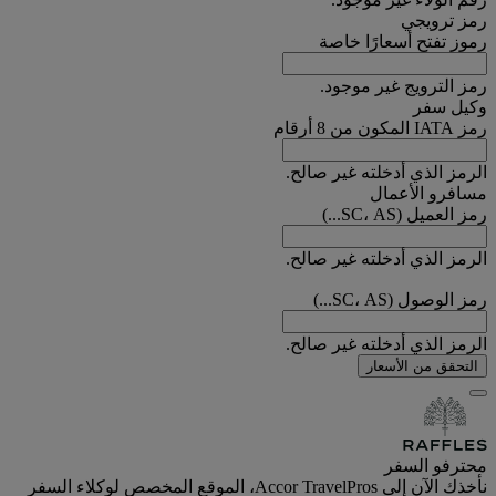
رمز ترويجي
رموز تفتح أسعارًا خاصة
رمز الترويج غير موجود.
وكيل سفر
رمز IATA المكون من 8 أرقام
الرمز الذي أدخلته غير صالح.
مسافرو الأعمال
رمز العميل (SC، AS...)
الرمز الذي أدخلته غير صالح.
رمز الوصول (SC، AS...)
الرمز الذي أدخلته غير صالح.
التحقق من الأسعار
محترفو السفر
نأخذك الآن إلى Accor TravelPros، الموقع المخصص لوكلاء السفر