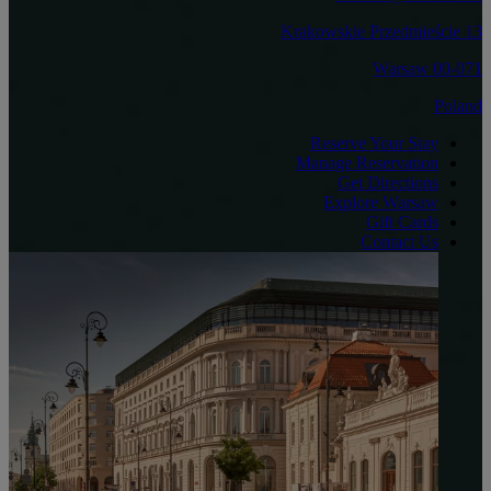
Krakowskie Przedmieście 13
00-071 Warsaw
Poland
Reserve Your Stay
Manage Reservation
Get Directions
Explore Warsaw
Gift Cards
Contact Us