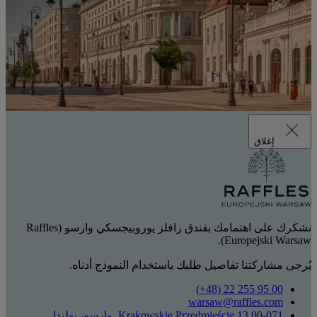
إغلاق
نشكرك على اهتمامك بفندق رافلز يوروبيجسكي وارسو (Raffles
Europejski Warsaw).
يُرجى مشاركتنا تفاصيل طلبك باستخدام النموذج أدناه.
‎(+48) 22 255 95 00‏
warsaw@raffles.com
Krakowskie Przedmieście 13 00-071, وارسو، بولندا