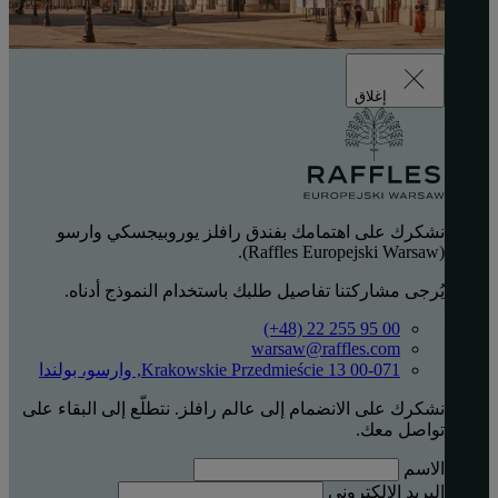
إغلاق
نشكرك على اهتمامك بفندق رافلز يوروبيجسكي وارسو
(Raffles Europejski Warsaw).
يُرجى مشاركتنا تفاصيل طلبك باستخدام النموذج أدناه.
‎(+48) 22 255 95 00‏
warsaw@raffles.com
Krakowskie Przedmieście 13 00-071, وارسو، بولندا
نشكرك على الانضمام إلى عالم رافلز. نتطلّع إلى البقاء على
تواصل معك.
الاسم
البريد الإلكتروني