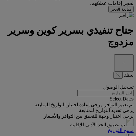
لحجز إقامات عملائهم.
متابعة الحجز
جناح تنفيذي بسرير كوين وسرير
مزدوج‬
بحثك
تسجيل الوصول
Select Dates
تم تغيير التوافر. يرجى إعادة اختيار التواريخ للمتابعة
يرجى تحديد التواريخ للمتابعة
يرجى اختيار وجهة للتحقق من التوافر والأسعار
تم تطبيق الحد الأدنى للإقامة
مسح التواريخ