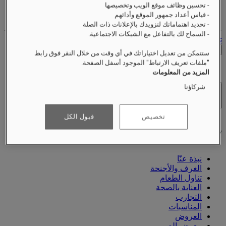
- تحسين وظائف موقع الويب وتخصيصها
حساب الولاء الخاص بك
- قياس أعداد جمهور الموقع وأدائهم
حجوزاتك
- تحديد اهتماماتك لتزويدك بالإعلانات ذات الصلة
- السماح لك بالتفاعل مع الشبكات الاجتماعية.
تسجيل الخروج
التحقق من الأسعار
ستتمكن من تعديل اختياراتك في أي وقت من خلال النقر فوق رابط
"ملفات تعريف الارتباط" الموجود أسفل الصفحة.
المزيد من المعلومات
شركاؤنا
الفنادق والمنتجعات
فتح القائمة
تخصيص
قبول الكل
نبذة عنّا
الغرف والأجنحة
تناول الطعام
العناية بالصحة
التجارب
المناسبات
العروض
معرض الصور