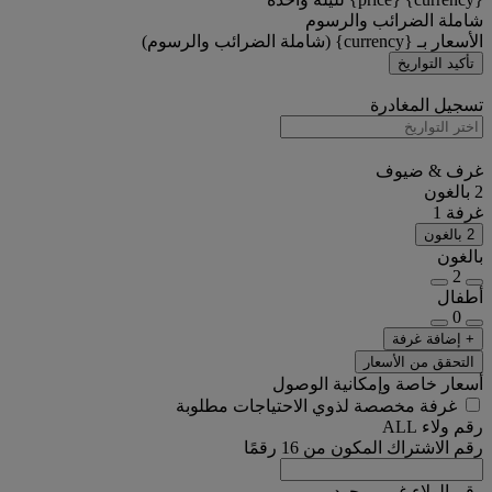
شاملة الضرائب والرسوم
الأسعار بـ {currency} (شاملة الضرائب والرسوم)
تأكيد التواريخ
تسجيل المغادرة
غرف & ضيوف
2 بالغون
غرفة 1
2 بالغون
بالغون
2
أطفال
0
+ إضافة غرفة
التحقق من الأسعار
أسعار خاصة وإمكانية الوصول
غرفة مخصصة لذوي الاحتياجات مطلوبة
رقم ولاء ALL
رقم الاشتراك المكون من 16 رقمًا
رقم الولاء غير موجود.