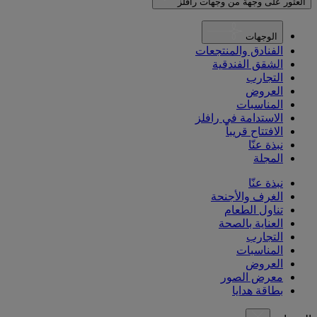
العثور على وجهة من وجهات رافلز
الوجهات
الفنادق والمنتجعات
الشقق الفندقية
التجارب
العروض
المناسبات
الاستدامة في رافلز
الافتتاح قريباً
نبذة عنّا
المجلة
نبذة عنّا
الغرف والأجنحة
تناول الطعام
العناية بالصحة
التجارب
المناسبات
العروض
معرض الصور
بطاقة هدايا