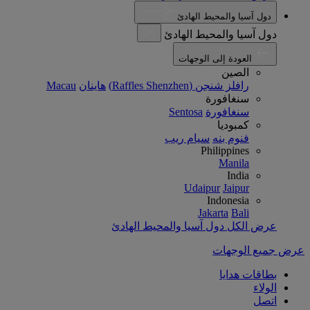
دول آسيا والمحيط الهادئ
دول آسيا والمحيط الهادئ
العودة إلى الوجهات
الصين
رافلز شنجن (Raffles Shenzhen)
هاينان
Macau
سنغافورة
سنغافورة
Sentosa
كمبوديا
فنوم بنه
سيام ريب
Philippines
Manila
India
Udaipur
Jaipur
Indonesia
Jakarta
Bali
عرض الكل دول آسيا والمحيط الهادئ
عرض جميع الوجهات
بطاقات هدايا
الولاء
اتصل