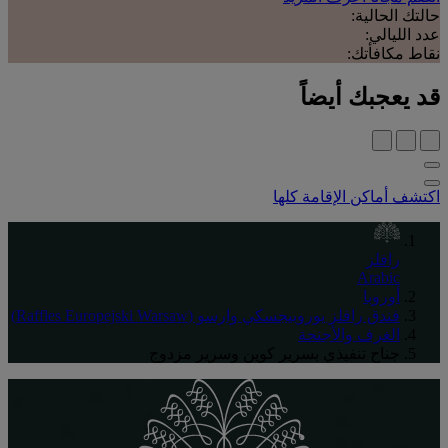
حالتك الحالية:
عدد الليالي:
نقاط مكافأتك:
قد يعجبك أيضاً
اكتشف أماكن الإقامة كلها
رافلز
Arabic
أوروبا
فندق رافلز يوروبيجسكي وارسو (Raffles Europejski Warsaw)
الغرف والأجنحة
جناح تنفيذي بسرير كوين وسرير مزدوج‬