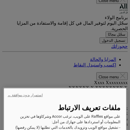
Close menu
برنامج الولاء
سجّل اليوم لتوفير المال في كل إقامة والاستفادة من المزايا
الحصرية.
سجّل مجانًا
تسجيل الدخول
حجوزاتك
المزايا والحالة
اكسب واستبدل النقاط
Close menu
Xxxx Xxxxxxxxx
XXXXXX X XXXXXXXX X
استمرار بدون موافقة ←
ملفات تعريف الارتباط
xxxxxxxx
Valid until
xx/xx/xxxx
على مواقع Raffles على الويب، ترغب Accor وشركاؤها في تخزين
نقاط المكافآت
المعلومات أو استردادها على جهازك من أجل:
XXX
pts
- تشغيل مواقع الويب وتزويدك بالخدمات التي تطلبها (لا يمكن رفضها)