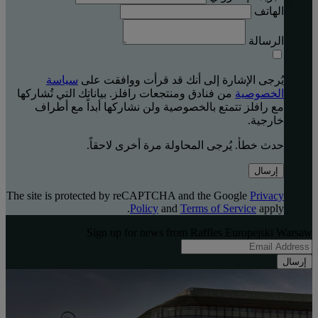
الهاتف
الرسالة
يُرجى الإشارة إلى أنك قد قرأت ووافقت على
سياسة
الخصوصية
من فنادق ومنتجعات رافلز. بياناتك التي تُشاركها
مع رافلز تتمتع بالخصوصية ولن نشاركها أبداً مع أطراف
خارجية.
حدث خطأ. يُرجى المحاولة مرة أخرى لاحقاً.
إرسال
The site is protected by reCAPTCHA and the Google
Privacy
Policy
and
Terms of Service
apply.
Sign up for news from Raffles Europejski Warsaw
إرسال