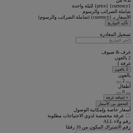
بدءًا من
{currency} {price} لليلة واحدة
شاملة الضرائب والرسوم
الأسعار بـ {currency} (شاملة الضرائب والرسوم)
تأكيد التواريخ
تسجيل المغادرة
غرف & ضيوف
2 بالغون
غرفة 1
2 بالغون
بالغون
2
أطفال
0
+ إضافة غرفة
التحقق من الأسعار
أسعار خاصة وإمكانية الوصول
غرفة مخصصة لذوي الاحتياجات مطلوبة
رقم ولاء ALL
رقم الاشتراك المكون من 16 رقمًا