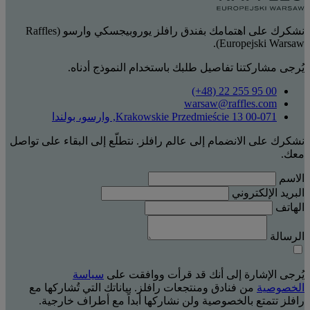
نشكرك على اهتمامك بفندق رافلز يوروبيجسكي وارسو (Raffles
Europejski Warsaw).
يُرجى مشاركتنا تفاصيل طلبك باستخدام النموذج أدناه.
‎(+48) 22 255 95 00‏
warsaw@raffles.com
Krakowskie Przedmieście 13 00-071, وارسو، بولندا
نشكرك على الانضمام إلى عالم رافلز. نتطلّع إلى البقاء على تواصل
معك.
الاسم
البريد الإلكتروني
الهاتف
الرسالة
يُرجى الإشارة إلى أنك قد قرأت ووافقت على
سياسة
الخصوصية
من فنادق ومنتجعات رافلز. بياناتك التي تُشاركها مع
رافلز تتمتع بالخصوصية ولن نشاركها أبداً مع أطراف خارجية.