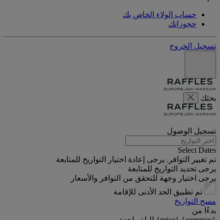
حساب الولاء الخاص بك
حجوزاتك
تسجيل الخروج
بحثك
تسجيل الوصول
Select Dates
تم تغيير التوافر. يرجى إعادة اختيار التواريخ للمتابعة
يرجى تحديد التواريخ للمتابعة
يرجى اختيار وجهة للتحقق من التوافر والأسعار
تم تطبيق الحد الأدنى للإقامة
مسح التواريخ
بدءًا من
{currency} {price} لليلة واحدة