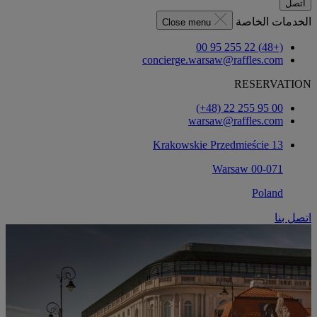
اتصل
الخدمات الخاصة
Close menu
(+48) 22 255 95 00
concierge.warsaw@raffles.com
RESERVATION
‎(+48) 22 255 95 00‏
warsaw@raffles.com
Krakowskie Przedmieście 13
00-071 Warsaw
Poland
اتصل بنا