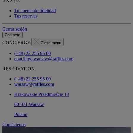
XXX
pts
Tu cuenta de fidelidad
Tus reservas
Cerrar sesión
Contacto
CONCIERGE
Close menu
(+48) 22 255 95 00
concierge.warsaw@raffles.com
RESERVATION
(+48) 22 255 95 00
warsaw@raffles.com
Krakowskie Przedmieście 13
00-071 Warsaw
Poland
Contáctenos