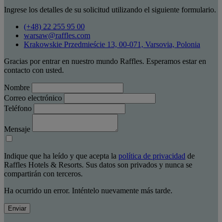
Ingrese los detalles de su solicitud utilizando el siguiente formulario.
(+48) 22 255 95 00
warsaw@raffles.com
Krakowskie Przedmieście 13, 00-071, Varsovia, Polonia
Gracias por entrar en nuestro mundo Raffles. Esperamos estar en
contacto con usted.
Nombre
Correo electrónico
Teléfono
Mensaje
Indique que ha leído y que acepta la
política de privacidad
de
Raffles Hotels & Resorts. Sus datos son privados y nunca se
compartirán con terceros.
Ha ocurrido un error. Inténtelo nuevamente más tarde.
Enviar