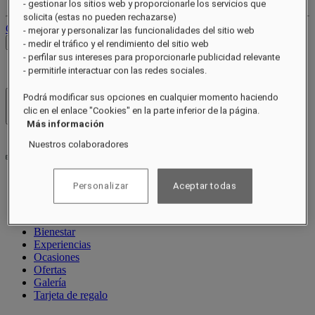
- gestionar los sitios web y proporcionarle los servicios que
solicita (estas no pueden rechazarse)
Cerrar sesión
- mejorar y personalizar las funcionalidades del sitio web
Ver tarifas
- medir el tráfico y el rendimiento del sitio web
- perfilar sus intereses para proporcionarle publicidad relevante
- permitirle interactuar con las redes sociales.
Podrá modificar sus opciones en cualquier momento haciendo
Hoteles y resorts
clic en el enlace "Cookies" en la parte inferior de la página.
Abrir menú
Más información
Nuestros colaboradores
Personalizar
Aceptar todas
Acerca de
Habitaciones y suites
Restaurantes
Bienestar
Experiencias
Ocasiones
Ofertas
Galería
Tarjeta de regalo