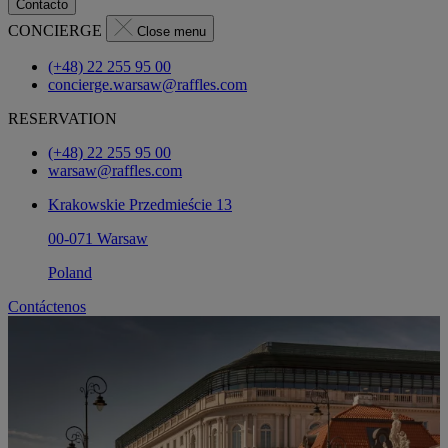
Contacto
CONCIERGE
Close menu
(+48) 22 255 95 00
concierge.warsaw@raffles.com
RESERVATION
(+48) 22 255 95 00
warsaw@raffles.com
Krakowskie Przedmieście 13
00-071 Warsaw
Poland
Contáctenos