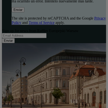
Ha ocurrido un error. Inténtelo nuevamente más tarde.
Enviar
The site is protected by reCAPTCHA and the Google
Privacy
Policy
and
Terms of Service
apply.
Sign up for news from Raffles Europejski Warsaw
Enviar