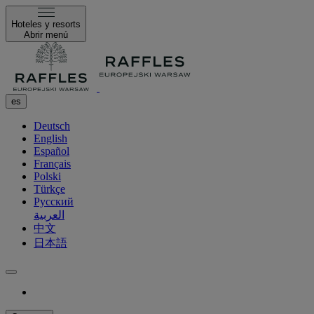
Hoteles y resorts
Abrir menú
es
Deutsch
English
Español
Français
Polski
Türkçe
Русский
العربية
中文
日本語