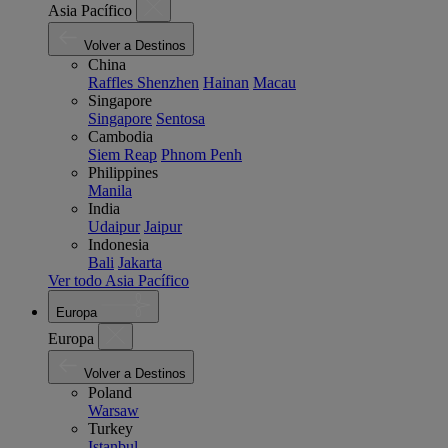
Asia Pacífico
Volver a Destinos
China
Raffles Shenzhen
Hainan
Macau
Singapore
Singapore
Sentosa
Cambodia
Siem Reap
Phnom Penh
Philippines
Manila
India
Udaipur
Jaipur
Indonesia
Bali
Jakarta
Ver todo Asia Pacífico
Europa
Europa
Volver a Destinos
Poland
Warsaw
Turkey
Istanbul