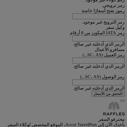
رمز ترويجي
رموز تفتح أسعارًا خاصة
رمز الترويج غير موجود.
وكيل سفر
رمز IATA المكون من 8 أرقام
الرمز الذي أدخلته غير صالح.
مسافرو الأعمال
رمز العميل (SC، AS...)
الرمز الذي أدخلته غير صالح.
رمز الوصول (SC، AS...)
الرمز الذي أدخلته غير صالح.
التحقق من الأسعار
محترفو السفر
نأخذك الآن إلى Accor TravelPros، الموقع المخصص لوكلاء السفر