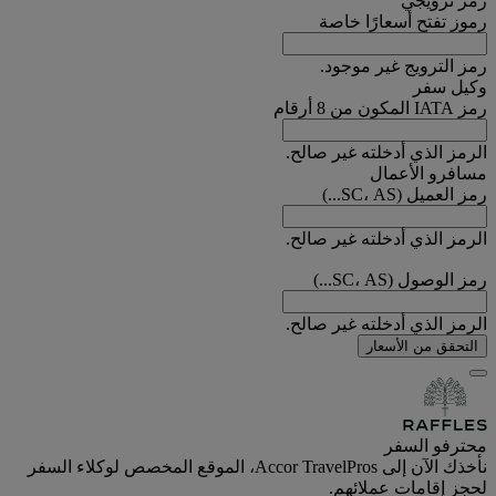
رمز ترويجي
رموز تفتح أسعارًا خاصة
رمز الترويج غير موجود.
وكيل سفر
رمز IATA المكون من 8 أرقام
الرمز الذي أدخلته غير صالح.
مسافرو الأعمال
رمز العميل (SC، AS...)
الرمز الذي أدخلته غير صالح.
رمز الوصول (SC، AS...)
الرمز الذي أدخلته غير صالح.
التحقق من الأسعار
محترفو السفر
نأخذك الآن إلى Accor TravelPros، الموقع المخصص لوكلاء السفر
لحجز إقامات عملائهم.