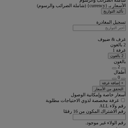
شاملة الضرائب والرسوم
الأسعار بـ {currency} (شاملة الضرائب والرسوم)
تأكيد التواريخ
تسجيل المغادرة
غرف & ضيوف
2 بالغون
غرفة 1
2 بالغون
بالغون
2
أطفال
0
+ إضافة غرفة
التحقق من الأسعار
أسعار خاصة وإمكانية الوصول
غرفة مخصصة لذوي الاحتياجات مطلوبة
رقم ولاء ALL
رقم الاشتراك المكون من 16 رقمًا
رقم الولاء غير موجود.