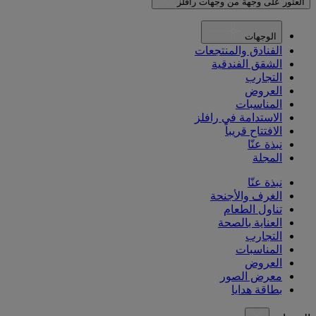
العثور على وجهة من وجهات رافلز
الوجهات
الفنادق والمنتجعات
الشقق الفندقية
التجارب
العروض
المناسبات
الاستدامة في رافلز
الافتتاح قريباً
نبذة عنّا
المجلة
نبذة عنّا
الغرف والأجنحة
تناول الطعام
العناية بالصحة
التجارب
المناسبات
العروض
معرض الصور
بطاقة هدايا