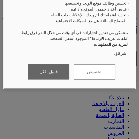
- تحسين وظائف موقع الويب وتخصيصها
حساب الولاء الخاص بك
- قياس أعداد جمهور الموقع وأدائهم
حجوزاتك
- تحديد اهتماماتك لتزويدك بالإعلانات ذات الصلة
- السماح لك بالتفاعل مع الشبكات الاجتماعية.
تسجيل الخروج
التحقق من الأسعار
ستتمكن من تعديل اختياراتك في أي وقت من خلال النقر فوق رابط
"ملفات تعريف الارتباط" الموجود أسفل الصفحة.
المزيد من المعلومات
شركاؤنا
الفنادق والمنتجعات
فتح القائمة
تخصيص
قبول الكل
نبذة عنّا
الغرف والأجنحة
تناول الطعام
العناية بالصحة
التجارب
المناسبات
العروض
معرض الصور