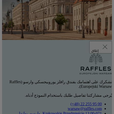
إغلاق
نشكرك على اهتمامك بفندق رافلز يوروبيجسكي وارسو (Raffles
Europejski Warsaw).
يُرجى مشاركتنا تفاصيل طلبك باستخدام النموذج أدناه.
‎(+48) 22 255 95 00‏
warsaw@raffles.com
Krakowskie Przedmieście 13 00-071, وارسو، بولندا