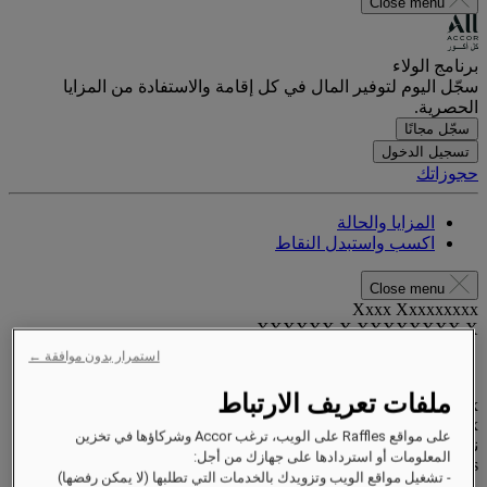
Close menu
برنامج الولاء
سجّل اليوم لتوفير المال في كل إقامة والاستفادة من المزايا
الحصرية.
سجّل مجانًا
تسجيل الدخول
حجوزاتك
المزايا والحالة
اكسب واستبدل النقاط
Close menu
Xxxx Xxxxxxxxx
XXXXXX X XXXXXXXX X
استمرار بدون موافقة ←
ملفات تعريف الارتباط
xxxxxxxx
Valid until
xx/xx/xxxx
على مواقع Raffles على الويب، ترغب Accor وشركاؤها في تخزين
نقاط المكافآت
المعلومات أو استردادها على جهازك من أجل:
XXX
pts
- تشغيل مواقع الويب وتزويدك بالخدمات التي تطلبها (لا يمكن رفضها)