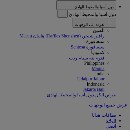
دول آسيا والمحيط الهادئ
دول آسيا والمحيط الهادئ
العودة إلى الوجهات
الصين
رافلز شنجن (Raffles Shenzhen)
هاينان
Macau
سنغافورة
سنغافورة
Sentosa
كمبوديا
فنوم بنه
سيام ريب
Philippines
Manila
India
Udaipur
Jaipur
Indonesia
Jakarta
Bali
عرض الكل دول آسيا والمحيط الهادئ
عرض جميع الوجهات
بطاقات هدايا
الولاء
اتصل