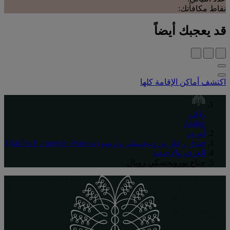
نقاط مكافأتك:
قد يعجبك أيضاً
اكتشف أماكن الإقامة كلها
رافلز
Arabic
أوروبا
فندق رافلز يوروبيجسكي وارسو (Raffles Europejski Warsaw)
الغرف والأجنحة
جناح يوروبجسكي رويال