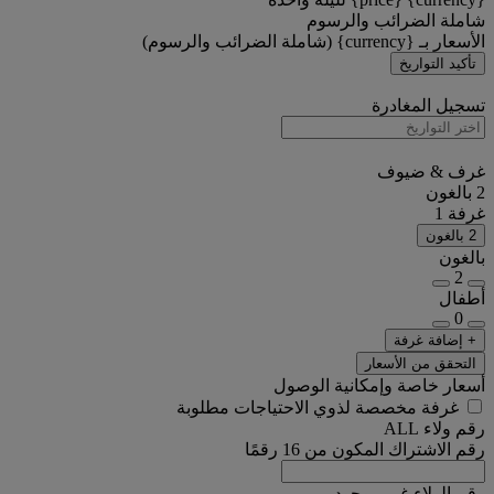
شاملة الضرائب والرسوم
الأسعار بـ {currency} (شاملة الضرائب والرسوم)
تأكيد التواريخ
تسجيل المغادرة
غرف & ضيوف
2 بالغون
غرفة 1
2 بالغون
بالغون
2
أطفال
0
+ إضافة غرفة
التحقق من الأسعار
أسعار خاصة وإمكانية الوصول
غرفة مخصصة لذوي الاحتياجات مطلوبة
رقم ولاء ALL
رقم الاشتراك المكون من 16 رقمًا
رقم الولاء غير موجود.