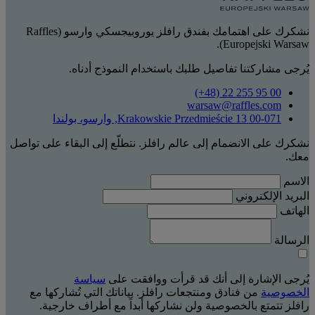
نشكرك على اهتمامك بفندق رافلز يوروبيجسكي وارسو (Raffles
Europejski Warsaw).
يُرجى مشاركتنا تفاصيل طلبك باستخدام النموذج أدناه.
‎(+48) 22 255 95 00‏
warsaw@raffles.com
Krakowskie Przedmieście 13 00-071, وارسو، بولندا
نشكرك على الانضمام إلى عالم رافلز. نتطلّع إلى البقاء على تواصل
معك.
الاسم
البريد الإلكتروني
الهاتف
الرسالة
يُرجى الإشارة إلى أنك قد قرأت ووافقت على
سياسة
الخصوصية
من فنادق ومنتجعات رافلز. بياناتك التي تُشاركها مع
رافلز تتمتع بالخصوصية ولن نشاركها أبداً مع أطراف خارجية.