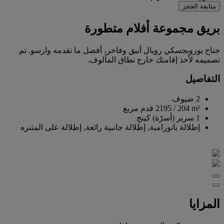
متابعة الحجز
بريق مجموعة أفلام متطورة
جناح يوروبجسكي رويال أنيق وفاخر، أفضل ما تقدمه وارسو. تم
تصميمه لأخذ إقامتك خارج نطاق المألوف.
التفاصيل
2 ضيوف
204 m²
/
2195 قدم مربع
1 سرير (أسرّة) كينج
إطلالة بانورامية, إطلالة جانبية رائعة, إطلالة على المتنزه
المزايا