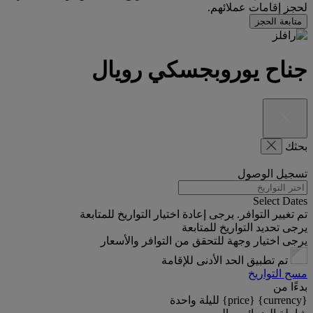
لحجز إقامات عملائهم.
متابعة الحجز
جناح يوروبجسكي رويال
بحثك
تسجيل الوصول
Select Dates
تم تغيير التوافر. يرجى إعادة اختيار التواريخ للمتابعة
يرجى تحديد التواريخ للمتابعة
يرجى اختيار وجهة للتحقق من التوافر والأسعار
تم تطبيق الحد الأدنى للإقامة
مسح التواريخ
بدءًا من
{currency} {price} لليلة واحدة