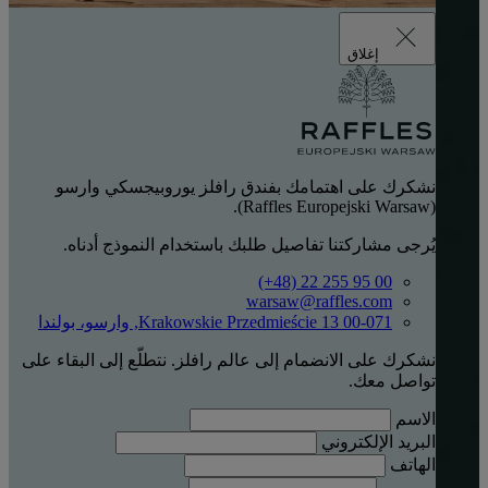
إغلاق
نشكرك على اهتمامك بفندق رافلز يوروبيجسكي وارسو
(Raffles Europejski Warsaw).
يُرجى مشاركتنا تفاصيل طلبك باستخدام النموذج أدناه.
‎(+48) 22 255 95 00‏
warsaw@raffles.com
Krakowskie Przedmieście 13 00-071, وارسو، بولندا
نشكرك على الانضمام إلى عالم رافلز. نتطلّع إلى البقاء على
تواصل معك.
الاسم
البريد الإلكتروني
الهاتف