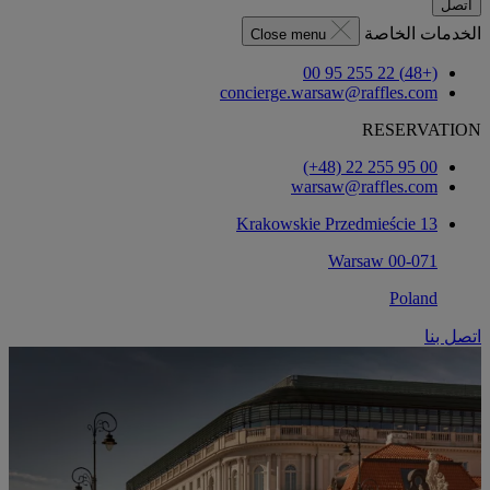
اتصل
الخدمات الخاصة
Close menu
(+48) 22 255 95 00
concierge.warsaw@raffles.com
RESERVATION
‎(+48) 22 255 95 00‏
warsaw@raffles.com
Krakowskie Przedmieście 13
00-071 Warsaw
Poland
اتصل بنا