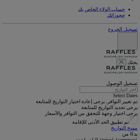
حساب الولاء الخاص بك
حجوزاتك
تسجيل الخروج
بحثك
تسجيل الوصول
Select Dates
تم تغيير التوافر. يرجى إعادة اختيار التواريخ للمتابعة
يرجى تحديد التواريخ للمتابعة
يرجى اختيار وجهة للتحقق من التوافر والأسعار
تم تطبيق الحد الأدنى للإقامة
مسح التواريخ
بدءًا من
{currency} {price} لليلة واحدة