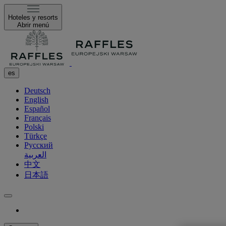
Hoteles y resorts
Abrir menú
es
Deutsch
English
Español
Français
Polski
Türkçe
Русский
العربية
中文
日本語