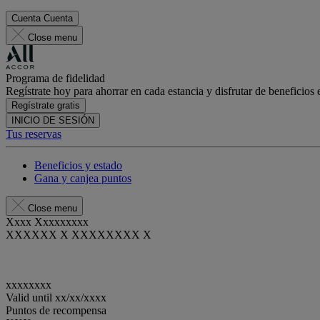
Cuenta
Cuenta
Close menu
Programa de fidelidad
Regístrate hoy para ahorrar en cada estancia y disfrutar de beneficios 
Regístrate gratis
INICIO DE SESIÓN
Tus reservas
Beneficios y estado
Gana y canjea puntos
Close menu
Xxxx Xxxxxxxxx
XXXXXX X XXXXXXXX X
xxxxxxxx
Valid until
xx/xx/xxxx
Puntos de recompensa