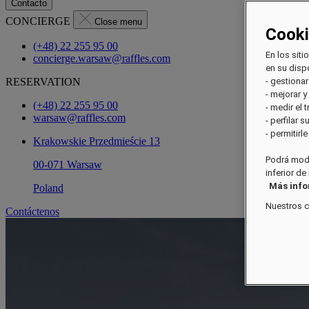
Contacto
CONCIERGE
Close menu
Cook
(+48) 22 255 95 00
En los siti
concierge.warsaw@raffles.com
en su dispo
RESERVATION
- gestionar
- mejorar y
(+48) 22 255 95 00
- medir el 
warsaw@raffles.com
- perfilar 
- permitirl
Krakowskie Przedmieście 13
Podrá modi
00-071 Warsaw
inferior de
Más inf
Poland
Nuestros 
Contáctenos