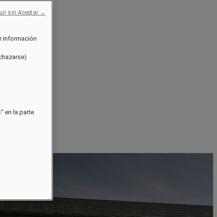
uir sin Aceptar →
r información
echazarse)
 en la parte