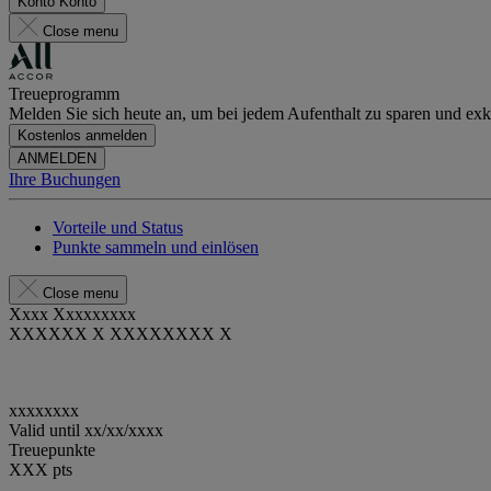
Konto
Konto
Close menu
Treueprogramm
Melden Sie sich heute an, um bei jedem Aufenthalt zu sparen und exkl
Kostenlos anmelden
ANMELDEN
Ihre Buchungen
Vorteile und Status
Punkte sammeln und einlösen
Close menu
Xxxx Xxxxxxxxx
XXXXXX X XXXXXXXX X
xxxxxxxx
Valid until
xx/xx/xxxx
Treuepunkte
XXX
pts