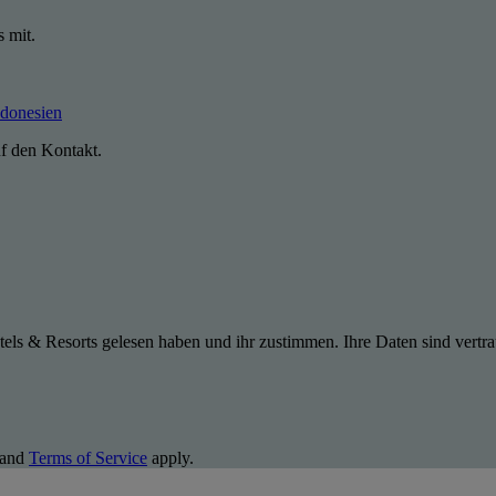
s mit.
ndonesien
uf den Kontakt.
els & Resorts gelesen haben und ihr zustimmen. Ihre Daten sind vertra
and
Terms of Service
apply.