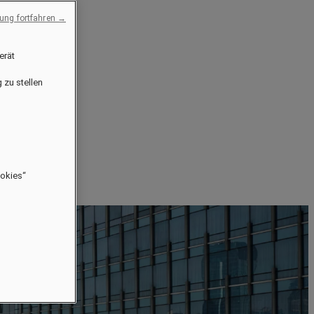
ng fortfahren →
erät
 zu stellen
ookies“