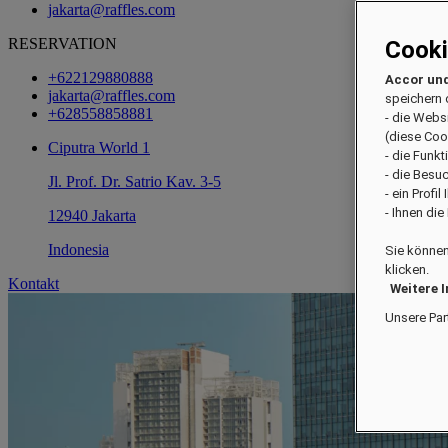
jakarta@raffles.com
RESERVATION
Cook
+622129880888
Accor und
jakarta@raffles.com
speichern 
+628558858881
- die Webs
(diese Coo
Ciputra World 1
- die Funk
- die Besu
Jl. Prof. Dr. Satrio Kav. 3-5
- ein Profi
- Ihnen di
12940 Jakarta
Indonesia
Sie können
klicken.
Kontakt
Weitere 
Unsere Par