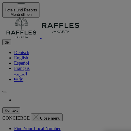
Hotels und Resorts
Menü öffnen
de
Deutsch
English
Español
Français
العربية
中文
Kontakt
CONCIERGE
Close menu
Find Your Local Number