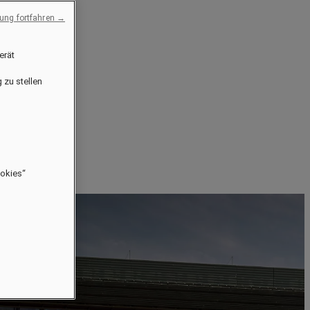
ng fortfahren →
erät
 zu stellen
ookies“