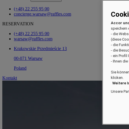
(+48) 22 255 95 00
Cook
concierge.warsaw@raffles.com
Accor und
RESERVATION
speichern 
(+48) 22 255 95 00
- die Webs
warsaw@raffles.com
(diese Coo
- die Funk
Krakowskie Przedmieście 13
- die Besu
- ein Profi
00-071 Warsaw
- Ihnen di
Poland
Sie können
Kontakt
klicken.
Weitere 
Unsere Par