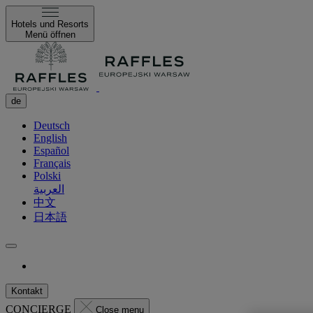
Hotels und Resorts
Menü öffnen
de
Deutsch
English
Español
Français
Polski
العربية
中文
日本語
Kontakt
CONCIERGE
Close menu