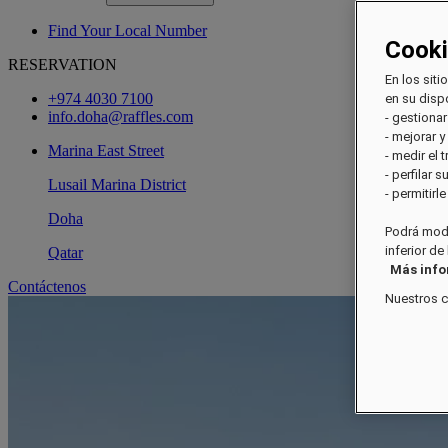
Find Your Local Number
Cook
RESERVATION
En los siti
+974 4030 7100
en su dispo
info.doha@raffles.com
- gestionar
- mejorar y
Marina East Street
- medir el 
- perfilar 
Lusail Marina District
- permitirl
Doha
Podrá modi
inferior de
Qatar
Más inf
Contáctenos
Nuestros 