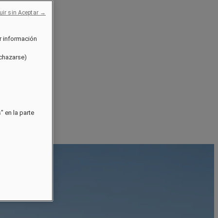
uir sin Aceptar →
r información
echazarse)
 en la parte