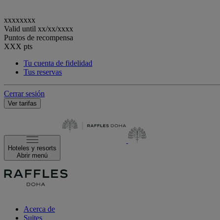
xxxxxxxx
Valid until
xx/xx/xxxx
Puntos de recompensa
XXX
pts
Tu cuenta de fidelidad
Tus reservas
Cerrar sesión
Ver tarifas
Hoteles y resorts
Abrir menú
Acerca de
Suites