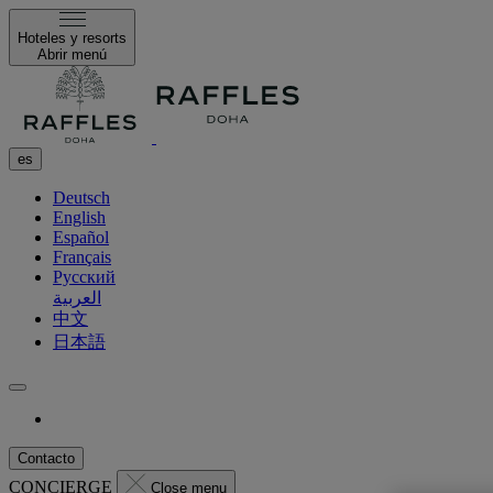
Hoteles y resorts
Abrir menú
es
Deutsch
English
Español
Français
Русский
العربية
中文
日本語
Contacto
CONCIERGE
Close menu