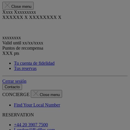
Close menu
Xxxx Xxxxxxxxx
XXXXXX X XXXXXXXX X
xxxxxxxx
Valid until
xx/xx/xxxx
Puntos de recompensa
XXX
pts
Tu cuenta de fidelidad
Tus reservas
Cerrar sesión
Contacto
CONCIERGE
Close menu
Find Your Local Number
RESERVATION
+44 20 3907 7500
London@Raffles.com