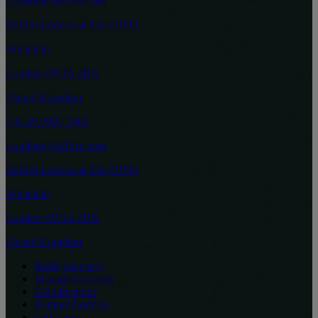
London@Raffles.com
Raffles London at The OWO
Whitehall
London SW1A 2BX
United Kingdom
+44 20 3907 7500
London@Raffles.com
Raffles London at The OWO
Whitehall
London SW1A 2BX
United Kingdom
Book your stay
Manage bookings
Get directions
Explore London
Gift Cards