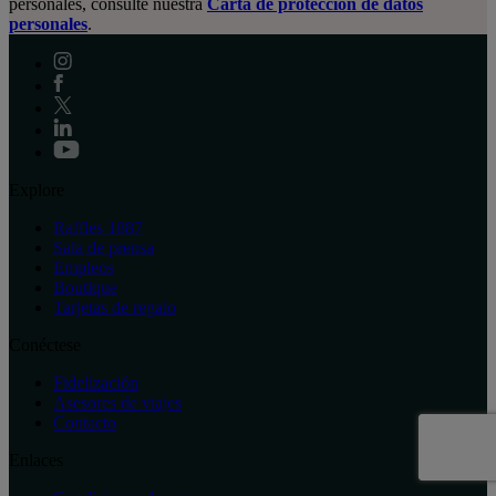
personales, consulte nuestra
Carta de protección de datos
personales
.
Explore
Raffles 1887
Sala de prensa
Empleos
Boutique
Tarjetas de regalo
Conéctese
Fidelización
Asesores de viajes
Contacto
Enlaces