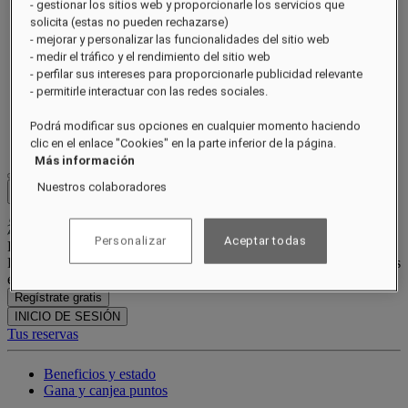
- gestionar los sitios web y proporcionarle los servicios que
Habitaciones y suites
solicita (estas no pueden rechazarse)
Restaurantes
- mejorar y personalizar las funcionalidades del sitio web
Spa Guerlain
Experiencias
- medir el tráfico y el rendimiento del sitio web
Ocasiones
- perfilar sus intereses para proporcionarle publicidad relevante
Ofertas
- permitirle interactuar con las redes sociales.
Galería
Tarjeta de regalo
Podrá modificar sus opciones en cualquier momento haciendo
Bienestar
clic en el enlace "Cookies" en la parte inferior de la página.
Más información
Nuestros colaboradores
Close menu
Personalizar
Aceptar todas
Programa de fidelidad
Regístrate hoy para ahorrar en cada estancia y disfrutar de beneficios
exclusivos.
Regístrate gratis
INICIO DE SESIÓN
Tus reservas
Beneficios y estado
Gana y canjea puntos