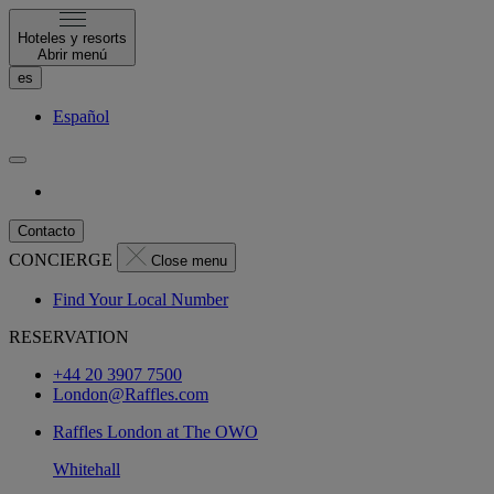
Hoteles y resorts
Abrir menú
es
Español
Contacto
CONCIERGE
Close menu
Find Your Local Number
RESERVATION
+44 20 3907 7500
London@Raffles.com
Raffles London at The OWO
Whitehall