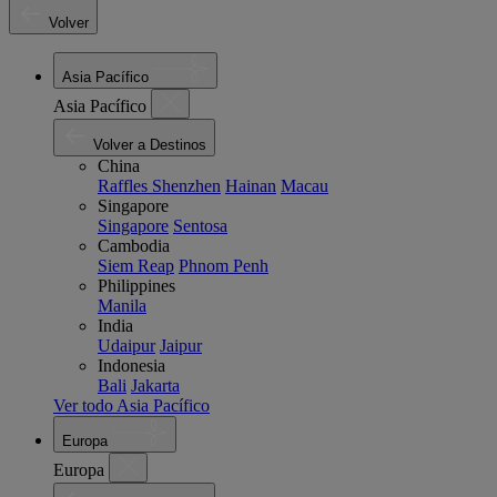
Volver
Asia Pacífico
Asia Pacífico
Volver a Destinos
China
Raffles Shenzhen
Hainan
Macau
Singapore
Singapore
Sentosa
Cambodia
Siem Reap
Phnom Penh
Philippines
Manila
India
Udaipur
Jaipur
Indonesia
Bali
Jakarta
Ver todo Asia Pacífico
Europa
Europa