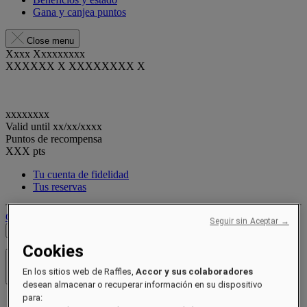
Gana y canjea puntos
Close menu
Xxxx Xxxxxxxxx
XXXXXX X XXXXXXXX X
xxxxxxxx
Valid until
xx/xx/xxxx
Puntos de recompensa
XXX
pts
Tu cuenta de fidelidad
Tus reservas
Cerrar sesión
Seguir sin Aceptar →
Ver tarifas
Cookies
Hoteles y resorts
En los sitios web de Raffles,
Accor y sus colaboradores
Abrir menú
desean almacenar o recuperar información en su dispositivo
para:
Acerca de