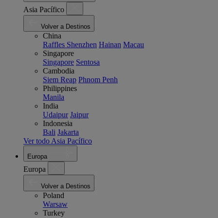
Asia Pacífico
Volver a Destinos
China
Raffles Shenzhen
Hainan
Macau
Singapore
Singapore
Sentosa
Cambodia
Siem Reap
Phnom Penh
Philippines
Manila
India
Udaipur
Jaipur
Indonesia
Bali
Jakarta
Ver todo Asia Pacífico
Europa
Europa
Volver a Destinos
Poland
Warsaw
Turkey