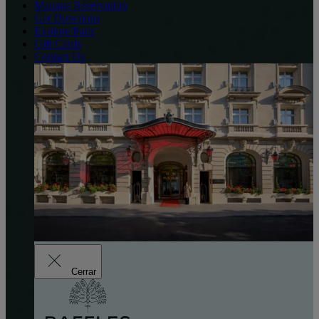
Manage Reservation
Get Directions
Explore Paris
Gift Cards
Contact Us
Cerrar