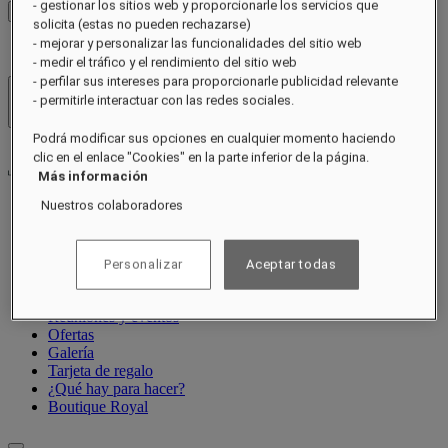
- gestionar los sitios web y proporcionarle los servicios que
Ver tarifas
solicita (estas no pueden rechazarse)
- mejorar y personalizar las funcionalidades del sitio web
- medir el tráfico y el rendimiento del sitio web
- perfilar sus intereses para proporcionarle publicidad relevante
- permitirle interactuar con las redes sociales.
Hoteles y resorts
Abrir menú
Podrá modificar sus opciones en cualquier momento haciendo
clic en el enlace "Cookies" en la parte inferior de la página.
Más información
Nuestros colaboradores
Acerca de
Habitaciones y suites
Restaurantes
Personalizar
Aceptar todas
Spa y bienestar
Experiencias
Reuniones y eventos
Ofertas
Galería
Tarjeta de regalo
¿Qué hay para hacer?
Boutique Royal