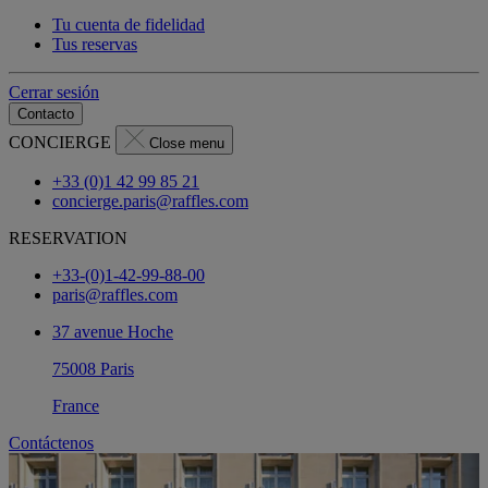
Tu cuenta de fidelidad
Tus reservas
Cerrar sesión
Contacto
CONCIERGE
Close menu
+33 (0)1 42 99 85 21
concierge.paris@raffles.com
RESERVATION
+33-(0)1-42-99-88-00
paris@raffles.com
37 avenue Hoche
75008 Paris
France
Contáctenos