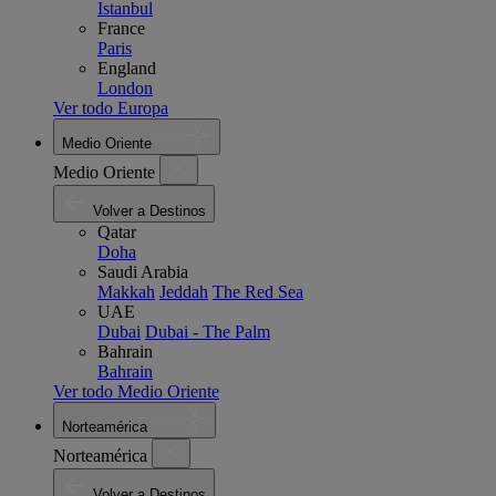
Istanbul
France
Paris
England
London
Ver todo Europa
Medio Oriente
Medio Oriente
Volver a Destinos
Qatar
Doha
Saudi Arabia
Makkah
Jeddah
The Red Sea
UAE
Dubai
Dubai - The Palm
Bahrain
Bahrain
Ver todo Medio Oriente
Norteamérica
Norteamérica
Volver a Destinos