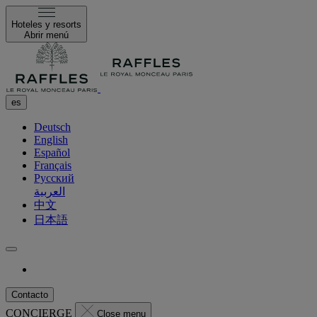
Hoteles y resorts
Abrir menú
es
Deutsch
English
Español
Français
Русский
العربية
中文
日本語
Contacto
CONCIERGE
Close menu