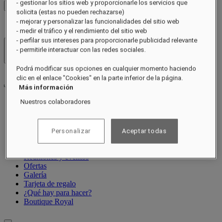
- gestionar los sitios web y proporcionarle los servicios que
Ver tarifas
solicita (estas no pueden rechazarse)
- mejorar y personalizar las funcionalidades del sitio web
- medir el tráfico y el rendimiento del sitio web
- perfilar sus intereses para proporcionarle publicidad relevante
- permitirle interactuar con las redes sociales.
Hoteles y resorts
Abrir menú
Podrá modificar sus opciones en cualquier momento haciendo
clic en el enlace "Cookies" en la parte inferior de la página.
Más información
Nuestros colaboradores
Acerca de
Habitaciones y suites
Restaurantes
Personalizar
Aceptar todas
Spa y bienestar
Experiencias
Reuniones y eventos
Ofertas
Galería
Tarjeta de regalo
¿Qué hay para hacer?
Boutique Royal