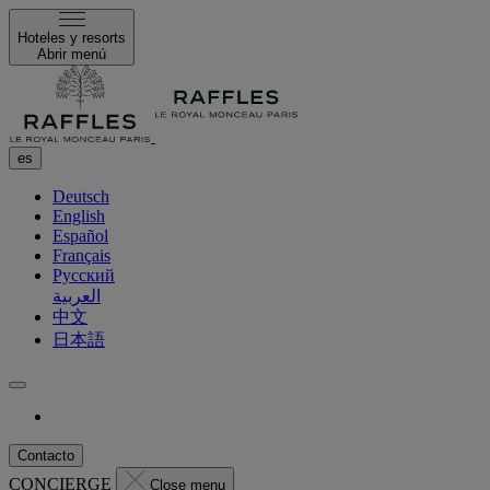
Hoteles y resorts
Abrir menú
es
Deutsch
English
Español
Français
Русский
العربية
中文
日本語
Contacto
CONCIERGE
Close menu