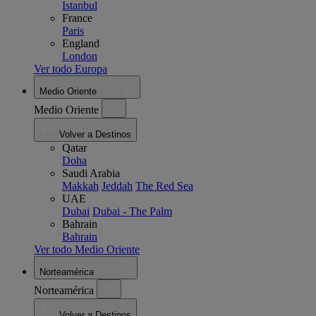
Istanbul
France
Paris
England
London
Ver todo Europa
Medio Oriente
Medio Oriente
Volver a Destinos
Qatar
Doha
Saudi Arabia
Makkah
Jeddah
The Red Sea
UAE
Dubai
Dubai - The Palm
Bahrain
Bahrain
Ver todo Medio Oriente
Norteamérica
Norteamérica
Volver a Destinos