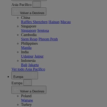
Asia Pacífico
Volver a Destinos
China
Raffles Shenzhen
Hainan
Macau
Singapore
Singapore
Sentosa
Cambodia
Siem Reap
Phnom Penh
Philippines
Manila
India
Udaipur
Jaipur
Indonesia
Bali
Jakarta
Ver todo Asia Pacífico
Europa
Europa
Volver a Destinos
Poland
Warsaw
Turkey