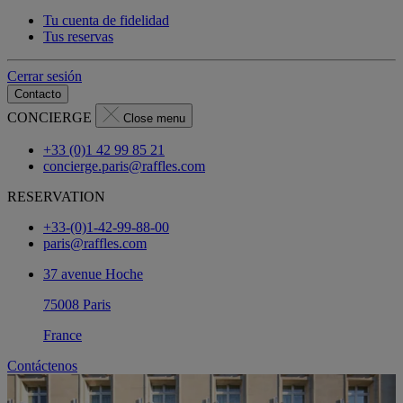
Tu cuenta de fidelidad
Tus reservas
Cerrar sesión
Contacto
CONCIERGE
Close menu
+33 (0)1 42 99 85 21
concierge.paris@raffles.com
RESERVATION
+33-(0)1-42-99-88-00
paris@raffles.com
37 avenue Hoche
75008 Paris
France
Contáctenos