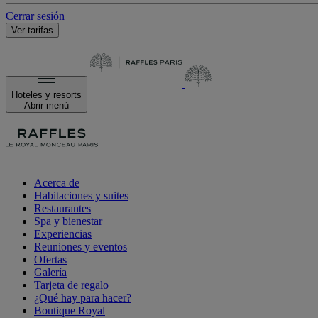
Cerrar sesión
Ver tarifas
Hoteles y resorts
Abrir menú
Acerca de
Habitaciones y suites
Restaurantes
Spa y bienestar
Experiencias
Reuniones y eventos
Ofertas
Galería
Tarjeta de regalo
¿Qué hay para hacer?
Boutique Royal