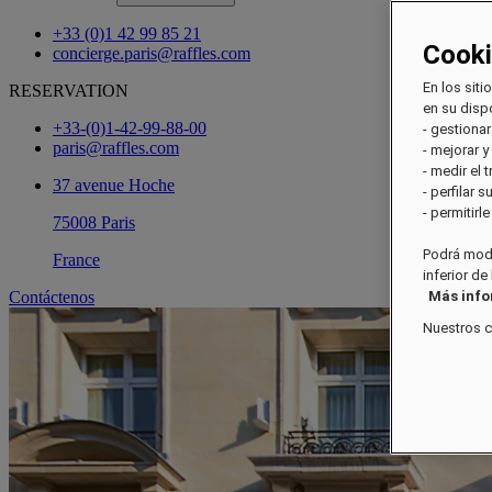
+33 (0)1 42 99 85 21
Cook
concierge.paris@raffles.com
En los siti
RESERVATION
en su dispo
+33-(0)1-42-99-88-00
- gestionar
paris@raffles.com
- mejorar y
- medir el 
37 avenue Hoche
- perfilar 
- permitirl
75008 Paris
Podrá modi
France
inferior de
Contáctenos
Más inf
Nuestros 