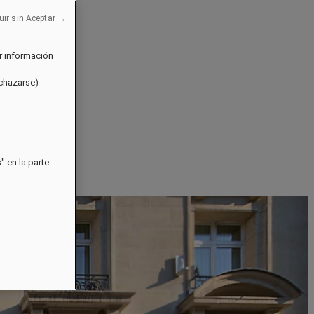
uir sin Aceptar →
r información
echazarse)
 en la parte