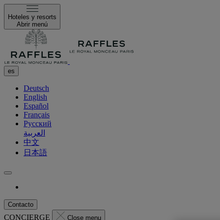
Hoteles y resorts
Abrir menú
es
Deutsch
English
Español
Français
Русский
العربية
中文
日本語
Contacto
CONCIERGE
Close menu