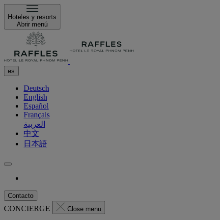
Hoteles y resorts
Abrir menú
es
Deutsch
English
Español
Français
العربية
中文
日本語
Contacto
CONCIERGE
Close menu