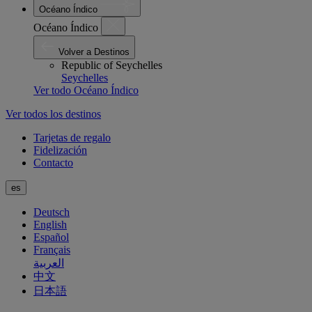
Océano Índico
Océano Índico
Volver a Destinos
Republic of Seychelles
Seychelles
Ver todo Océano Índico
Ver todos los destinos
Tarjetas de regalo
Fidelización
Contacto
es
Deutsch
English
Español
Français
العربية
中文
日本語