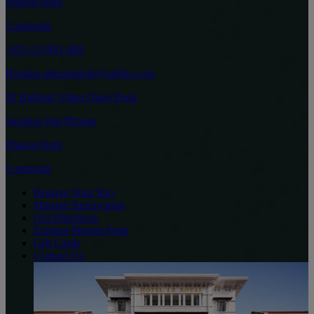
Phnom Penh
Cambodia
+855-23-981-888
Bookus.phnompenh@raffles.com
92 Rukhak Vithei Daun Penh
Sangkat Wat Phnom
Phnom Penh
Cambodia
Reserve Your Stay
Manage Reservation
Get Directions
Explore Phnom Penh
Gift Cards
Contact Us