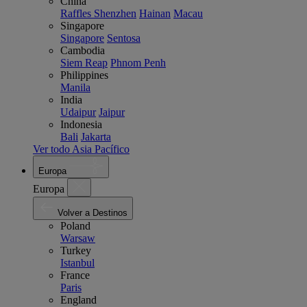
China
Raffles Shenzhen
Hainan
Macau
Singapore
Singapore
Sentosa
Cambodia
Siem Reap
Phnom Penh
Philippines
Manila
India
Udaipur
Jaipur
Indonesia
Bali
Jakarta
Ver todo Asia Pacífico
Europa
Europa
Volver a Destinos
Poland
Warsaw
Turkey
Istanbul
France
Paris
England