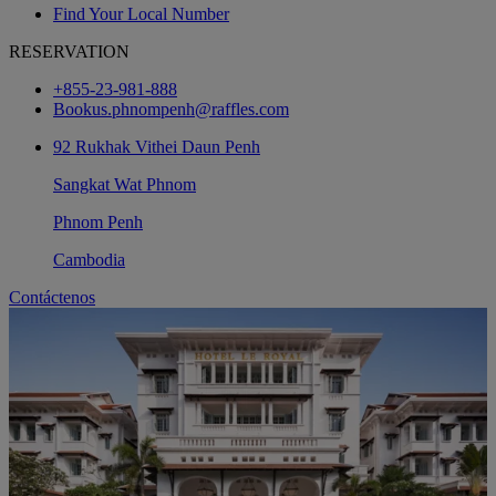
Find Your Local Number
RESERVATION
+855-23-981-888
Bookus.phnompenh@raffles.com
92 Rukhak Vithei Daun Penh
Sangkat Wat Phnom
Phnom Penh
Cambodia
Contáctenos