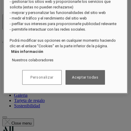
- gestionar los sitios web y proporcionarle los servicios que
solicita (estas no pueden rechazarse)
- mejorar y personalizar las funcionalidades del sitio web
- medir el tráfico y el rendimiento del sitio web
Hoteles y resorts
- perfilar sus intereses para proporcionarle publicidad relevante
Abrir menú
- permitirle interactuar con las redes sociales.
Podrá modificar sus opciones en cualquier momento haciendo
clic en el enlace "Cookies" en la parte inferior de la página.
Más información
Acerca de
Nuestros colaboradores
Habitaciones y suites
Restaurantes
Bienestar
Personalizar
Aceptar todas
Experiencias
Ocasiones
Ofertas
Galería
Tarjeta de regalo
Sostenibilidad
Close menu