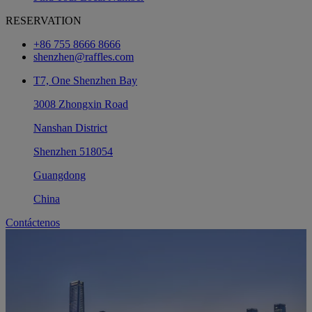
RESERVATION
+86 755 8666 8666
shenzhen@raffles.com
T7, One Shenzhen Bay
3008 Zhongxin Road
Nanshan District
Shenzhen 518054
Guangdong
China
Contáctenos