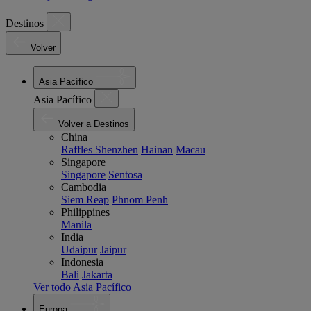
Destinos
Volver
Asia Pacífico
Asia Pacífico
Volver a Destinos
China
Raffles Shenzhen
Hainan
Macau
Singapore
Singapore
Sentosa
Cambodia
Siem Reap
Phnom Penh
Philippines
Manila
India
Udaipur
Jaipur
Indonesia
Bali
Jakarta
Ver todo Asia Pacífico
Europa