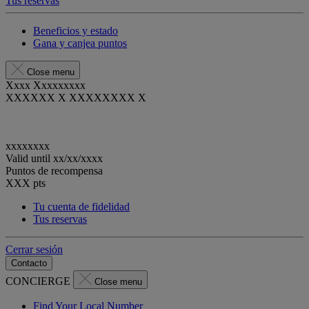
Tus reservas
Beneficios y estado
Gana y canjea puntos
Close menu
Xxxx Xxxxxxxxx
XXXXXX X XXXXXXXX X
xxxxxxxx
Valid until
xx/xx/xxxx
Puntos de recompensa
XXX
pts
Tu cuenta de fidelidad
Tus reservas
Cerrar sesión
Contacto
CONCIERGE
Close menu
Find Your Local Number