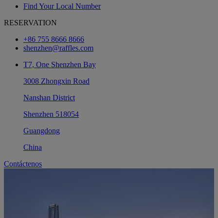
Find Your Local Number
RESERVATION
+86 755 8666 8666
shenzhen@raffles.com
T7, One Shenzhen Bay
3008 Zhongxin Road
Nanshan District
Shenzhen 518054
Guangdong
China
Contáctenos