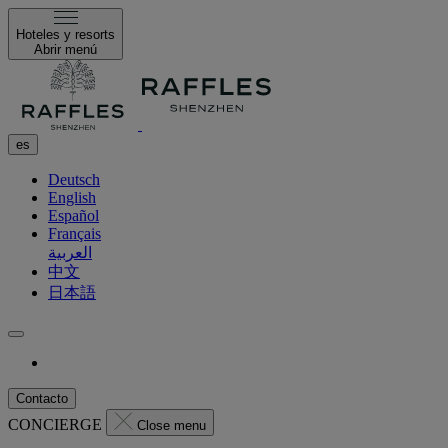
Hoteles y resorts
Abrir menú
es
Deutsch
English
Español
Français
العربية
中文
日本語
Contacto
CONCIERGE
Close menu