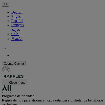
es
Deutsch
English
Español
Français
العربية
中文
日本語
Cuenta
Cuenta
Close menu
Programa de fidelidad
Regístrate hoy para ahorrar en cada estancia y disfrutar de beneficios
exclusivos.