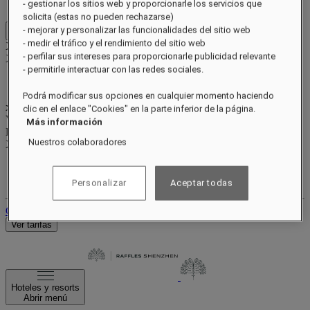
Gana y canjea puntos
- gestionar los sitios web y proporcionarle los servicios que
solicita (estas no pueden rechazarse)
- mejorar y personalizar las funcionalidades del sitio web
Close menu
- medir el tráfico y el rendimiento del sitio web
Xxxx Xxxxxxxxx
- perfilar sus intereses para proporcionarle publicidad relevante
XXXXXX X XXXXXXXX X
- permitirle interactuar con las redes sociales.
Podrá modificar sus opciones en cualquier momento haciendo
xxxxxxxx
clic en el enlace "Cookies" en la parte inferior de la página.
Valid until
xx/xx/xxxx
Más información
Puntos de recompensa
Nuestros colaboradores
XXX
pts
Tu cuenta de fidelidad
Tus reservas
Personalizar
Aceptar todas
Cerrar sesión
Ver tarifas
Hoteles y resorts
Abrir menú