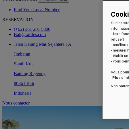
Find Your Local Number
Cook
RESERVATION
Sur les sit
information
(+62) 361 201 5800
- faire fo
Bali@raffles.com
refuser)
Jalan Karang Mas Sejahtera 1A
- améliorer
- mesurer 
Jimbaran
- établir u
- vous perm
South Kuta
Vous pourr
Badung Regency
Plus d'i
80361 Bali
Nos parten
Indonesia
Nous contacter