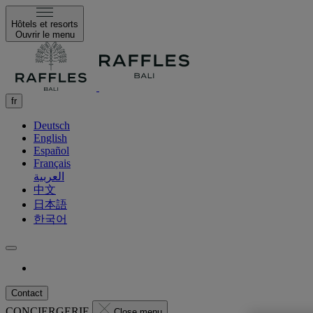
Hôtels et resorts
Ouvrir le menu
fr
Deutsch
English
Español
Français
العربية
中文
日本語
한국어
Contact
CONCIERGERIE
Close menu