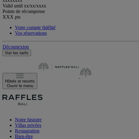
xxxxxxxx
Valid until
xx/xx/xxxx
Points de récompense
XXX
pts
Votre compte fidélité
Vos réservations
Déconnexion
Voir les tarifs
Hôtels et resorts
Ouvrir le menu
Notre histoire
Villas privées
Restauration
Bien-être