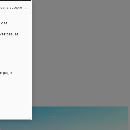
 sans accepter →
à des
uvez pas les
de page.