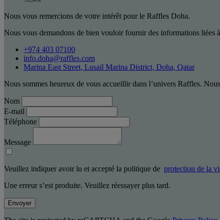
Nous vous remercions de votre intérêt pour le Raffles Doha.
Nous vous demandons de bien vouloir fournir des informations liées à
+974 403 07100
info.doha@raffles.com
Marina East Street, Lusail Marina District, Doha, Qatar
Nous sommes heureux de vous accueillir dans l’univers Raffles. Nous 
Nom
E-mail
Téléphone
Message
Veuillez indiquer avoir lu et accepté la politique de
protection de la v
Une erreur s’est produite. Veuillez réessayer plus tard.
Envoyer