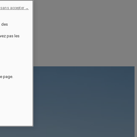
 sans accepter →
à des
uvez pas les
de page.