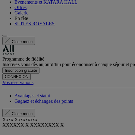
Évènements et KATARA HALL
Offres
Galerie
En fête
SUITES ROYALES
Close menu
Programme de fidélité
Inscrivez-vous dès aujourd’hui pour économiser à chaque séjour et pro
Inscription gratuite
CONNEXION
Vos réservations
Avantages et statut
Gagnez et échangez des points
Close menu
Xxxx Xxxxxxxxx
XXXXXX X XXXXXXXX X