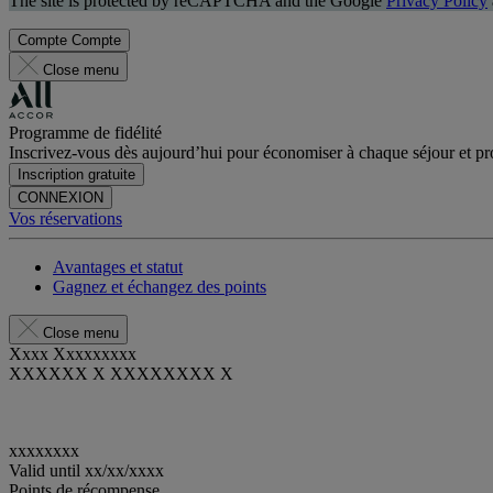
The site is protected by reCAPTCHA and the Google
Privacy Policy
Compte
Compte
Close menu
Programme de fidélité
Inscrivez-vous dès aujourd’hui pour économiser à chaque séjour et pro
Inscription gratuite
CONNEXION
Vos réservations
Avantages et statut
Gagnez et échangez des points
Close menu
Xxxx Xxxxxxxxx
XXXXXX X XXXXXXXX X
xxxxxxxx
Valid until
xx/xx/xxxx
Points de récompense