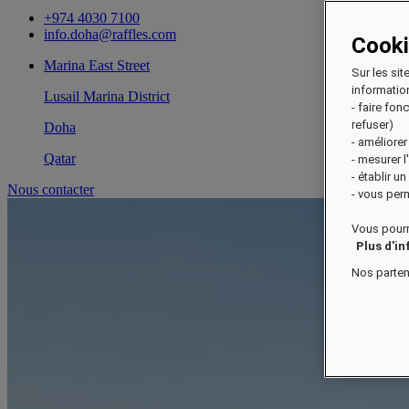
+974 4030 7100
info.doha@raffles.com
Cook
Marina East Street
Sur les sit
information
Lusail Marina District
- faire fo
refuser)
Doha
- améliorer
Qatar
- mesurer 
- établir u
Nous contacter
- vous perm
Vous pourr
Plus d'i
Nos parten