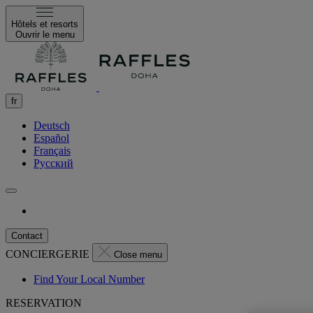
Hôtels et resorts
Ouvrir le menu
fr
Deutsch
Español
Français
Русский
Contact
CONCIERGERIE
Close menu
Find Your Local Number
RESERVATION