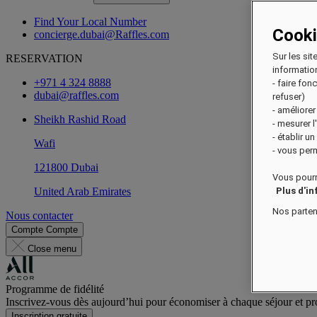
Find Your Local Number
Cook
concierge.dubai@Raffles.com
Sur les sit
RESERVATION
information
+971 4 324 8888
- faire fo
dubai@raffles.com
refuser)
- améliorer
Sheikh Rashid Road
- mesurer 
- établir u
Wafi
- vous perm
121800 Dubai
Vous pourr
United Arab Emirates
Plus d'i
Nos parten
Nous contacter
Compte
Compte
Close menu
Programme de fidélité
Inscrivez-vous dès aujourd’hui pour économiser à chaque séjour et pro
Inscription gratuite