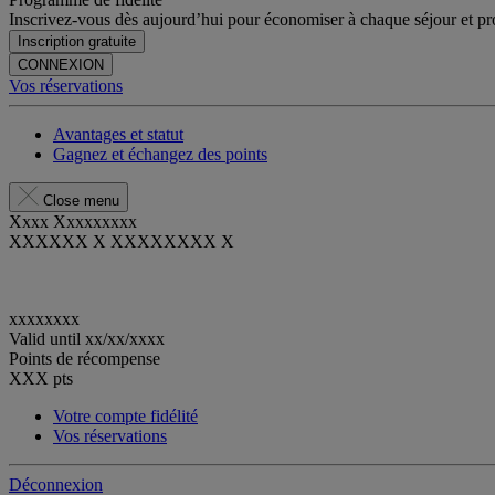
Inscrivez-vous dès aujourd’hui pour économiser à chaque séjour et pro
Inscription gratuite
CONNEXION
Vos réservations
Avantages et statut
Gagnez et échangez des points
Close menu
Xxxx Xxxxxxxxx
XXXXXX X XXXXXXXX X
xxxxxxxx
Valid until
xx/xx/xxxx
Points de récompense
XXX
pts
Votre compte fidélité
Vos réservations
Déconnexion