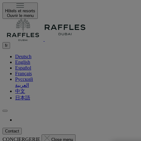
Hôtels et resorts
Ouvrir le menu
fr
Deutsch
English
Español
Français
Русский
العربية
中文
日本語
Contact
CONCIERGERIE
Close menu