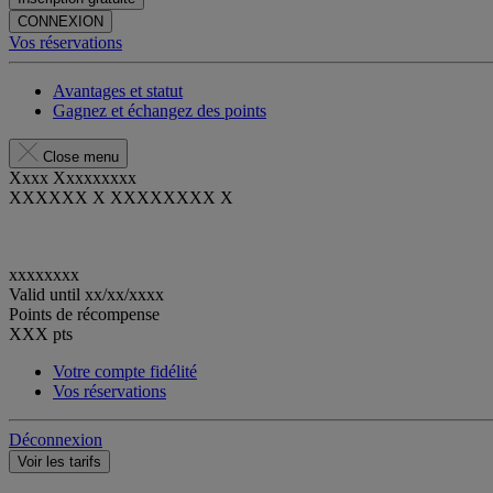
CONNEXION
Vos réservations
Avantages et statut
Gagnez et échangez des points
Close menu
Xxxx Xxxxxxxxx
XXXXXX X XXXXXXXX X
xxxxxxxx
Valid until
xx/xx/xxxx
Points de récompense
XXX
pts
Votre compte fidélité
Vos réservations
Déconnexion
Voir les tarifs