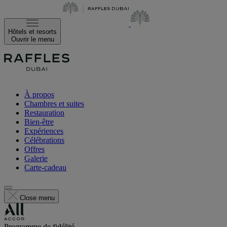
Hôtels et resorts
Ouvrir le menu
À propos
Chambres et suites
Restauration
Bien-être
Expériences
Célébrations
Offres
Galerie
Carte-cadeau
Close menu
Programme de fidélité