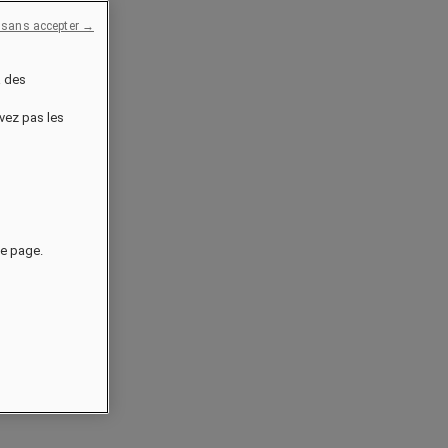
 sans accepter →
à des
uvez pas les
de page.