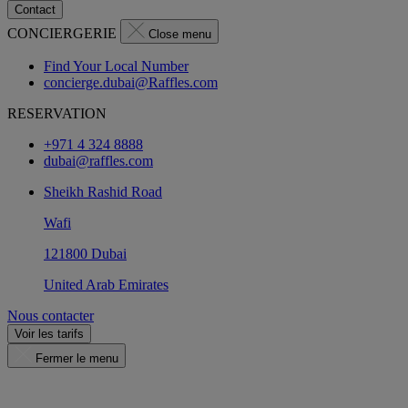
Contact
CONCIERGERIE
Close menu
Find Your Local Number
concierge.dubai@Raffles.com
RESERVATION
+971 4 324 8888
dubai@raffles.com
Sheikh Rashid Road
Wafi
121800 Dubai
United Arab Emirates
Nous contacter
Voir les tarifs
Fermer le menu