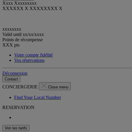
Xxxx Xxxxxxxxx
XXXXXX X XXXXXXXX X
xxxxxxxx
Valid until
xx/xx/xxxx
Points de récompense
XXX
pts
Votre compte fidélité
Vos réservations
Déconnexion
Contact
CONCIERGERIE
Close menu
Find Your Local Number
RESERVATION
Voir les tarifs