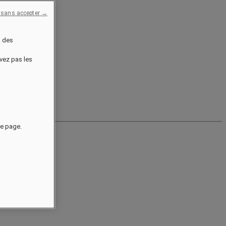
 sans accepter →
à des
uvez pas les
de page.