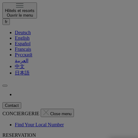
Hôtels et resorts
Ouvrir le menu
fr
Deutsch
English
Español
Français
Русский
العربية
中文
日本語
Contact
CONCIERGERIE
Close menu
Find Your Local Number
RESERVATION