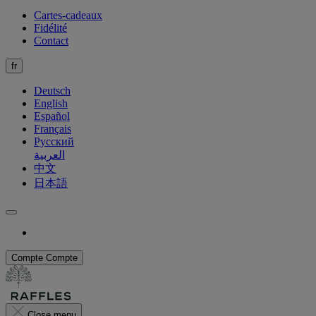
Cartes-cadeaux
Fidélité
Contact
fr
Deutsch
English
Español
Français
Русский
العربية
中文
日本語
Compte
Compte
Close menu