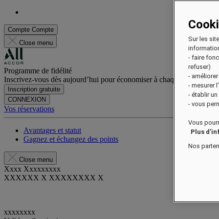
Cook
Compte
Compte
Sur les sit
Close menu
information
- faire fo
refuser)
Programme de fidélité
- améliorer
Inscrivez-vous dès aujourd’hui pour économiser à chaque séjour et pro
- mesurer 
Inscription gratuite
- établir u
CONNEXION
- vous perm
Vos réservations
Vous pourr
Avantages et statut
Plus d'i
Gagnez et échangez des points
Nos parten
Close menu
Xxxx Xxxxxxxxx
XXXXXX X XXXXXXXX X
xxxxxxxx