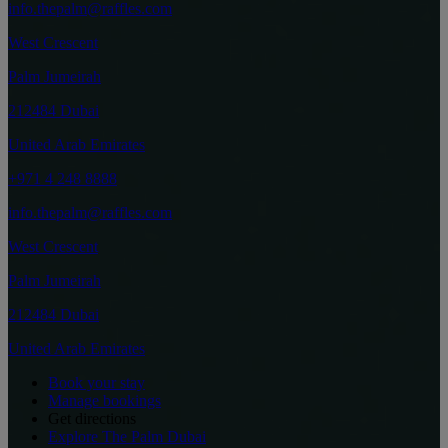
info.thepalm@raffles.com
West Crescent
Palm Jumeirah
212484 Dubai
United Arab Emirates
+971 4 248 8888
info.thepalm@raffles.com
West Crescent
Palm Jumeirah
212484 Dubai
United Arab Emirates
Book your stay
Manage bookings
Get directions
Explore The Palm Dubai