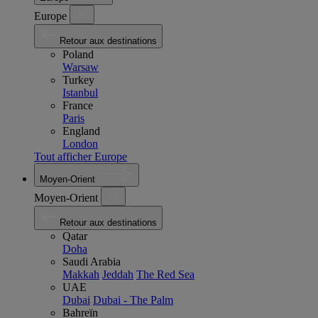
Europe
Retour aux destinations
Poland
Warsaw
Turkey
Istanbul
France
Paris
England
London
Tout afficher Europe
Moyen-Orient
Moyen-Orient
Retour aux destinations
Qatar
Doha
Saudi Arabia
Makkah
Jeddah
The Red Sea
UAE
Dubai
Dubai - The Palm
Bahreïn