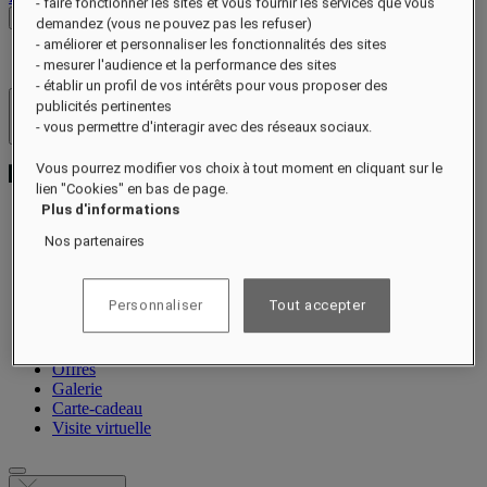
- faire fonctionner les sites et vous fournir les services que vous
Voir les tarifs
demandez (vous ne pouvez pas les refuser)
- améliorer et personnaliser les fonctionnalités des sites
- mesurer l'audience et la performance des sites
- établir un profil de vos intérêts pour vous proposer des
publicités pertinentes
Hôtels et resorts
- vous permettre d'interagir avec des réseaux sociaux.
Ouvrir le menu
Vous pourrez modifier vos choix à tout moment en cliquant sur le
lien "Cookies" en bas de page.
Plus d'informations
Nos partenaires
Notre histoire
Chambres et suites
Restauration
Personnaliser
Tout accepter
Bien-être
Expériences
Célébrations
Offres
Galerie
Carte-cadeau
Visite virtuelle