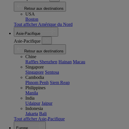
Retour aux destinations
USA
Boston
Tout afficher Amérique du Nord
Asie-Pacifique
Asie-Pacifique
Retour aux destinations
Chine
Raffles Shenzhen
Hainan
Macau
Singapore
Singapore
Sentosa
Cambodia
Phnom Penh
Siem Reap
Philippines
Manila
India
Udaipur
Jaipur
Indonesia
Jakarta
Bali
Tout afficher Asie-Pacifique
Europe