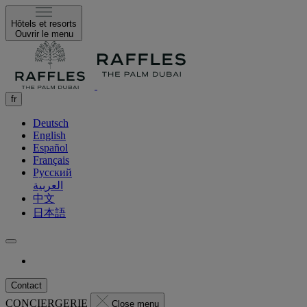
Hôtels et resorts
Ouvrir le menu
fr
Deutsch
English
Español
Français
Русский
العربية
中文
日本語
Contact
CONCIERGERIE
Close menu