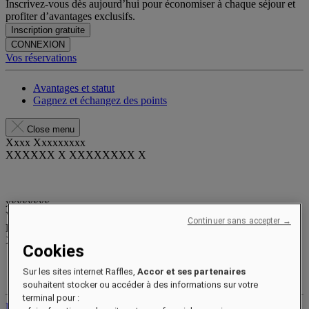
Inscrivez-vous dès aujourd’hui pour économiser à chaque séjour et
profiter d’avantages exclusifs.
Inscription gratuite
CONNEXION
Vos réservations
Avantages et statut
Gagnez et échangez des points
Close menu
Xxxx Xxxxxxxxx
XXXXXX X XXXXXXXX X
xxxxxxxx
Valid until
xx/xx/xxxx
Continuer sans accepter →
Points de récompense
XXX
pts
Cookies
Votre compte fidélité
Sur les sites internet Raffles,
Accor et ses partenaires
Vos réservations
souhaitent stocker ou accéder à des informations sur votre
terminal pour :
Déconnexion