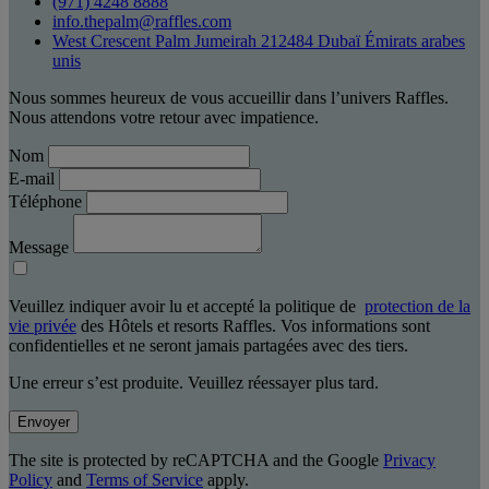
(971) 4248 8888
info.thepalm@raffles.com
West Crescent Palm Jumeirah 212484 Dubaï Émirats arabes
unis
Nous sommes heureux de vous accueillir dans l’univers Raffles.
Nous attendons votre retour avec impatience.
Nom
E-mail
Téléphone
Message
Veuillez indiquer avoir lu et accepté la politique de
protection de la
vie privée
des Hôtels et resorts Raffles. Vos informations sont
confidentielles et ne seront jamais partagées avec des tiers.
Une erreur s’est produite. Veuillez réessayer plus tard.
Envoyer
The site is protected by reCAPTCHA and the Google
Privacy
Policy
and
Terms of Service
apply.