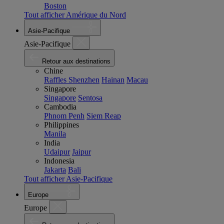
Boston
Tout afficher Amérique du Nord
Asie-Pacifique
Asie-Pacifique
Retour aux destinations
Chine
Raffles Shenzhen
Hainan
Macau
Singapore
Singapore
Sentosa
Cambodia
Phnom Penh
Siem Reap
Philippines
Manila
India
Udaipur
Jaipur
Indonesia
Jakarta
Bali
Tout afficher Asie-Pacifique
Europe
Europe