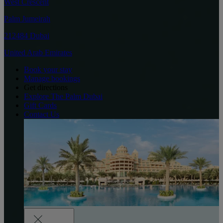
West Crescent
Palm Jumeirah
212484 Dubai
United Arab Emirates
Book your stay
Manage bookings
Get directions
Explore The Palm Dubai
Gift Cards
Contact Us