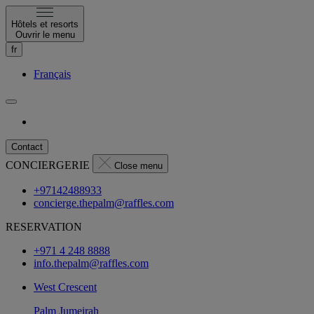
Hôtels et resorts
Ouvrir le menu
fr
Français
Contact
CONCIERGERIE
Close menu
+97142488933
concierge.thepalm@raffles.com
RESERVATION
+971 4 248 8888
info.thepalm@raffles.com
West Crescent
Palm Jumeirah