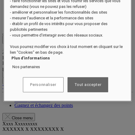
Célébrations
- faire fonctionner les sites et vous fournir les services que vous
Offres
demandez (vous ne pouvez pas les refuser)
Galerie
- améliorer et personnaliser les fonctionnalités des sites
Carte-cadeau
- mesurer l'audience et la performance des sites
Visite virtuelle
- établir un profil de vos intérêts pour vous proposer des
publicités pertinentes
- vous permettre d'interagir avec des réseaux sociaux.
Close menu
Vous pourrez modifier vos choix à tout moment en cliquant sur le
lien "Cookies" en bas de page.
Programme de fidélité
Plus d'informations
Inscrivez-vous dès aujourd’hui pour économiser à chaque séjour et
Nos partenaires
profiter d’avantages exclusifs.
Inscription gratuite
CONNEXION
Personnaliser
Tout accepter
Vos réservations
Avantages et statut
Gagnez et échangez des points
Close menu
Xxxx Xxxxxxxxx
XXXXXX X XXXXXXXX X