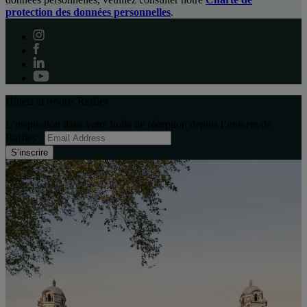
protection des données personnelles
.
Hôtels et resorts Raffles
L’inspiration dans votre boîte de réception depuis l’univers de
Raffles :
S’inscrire