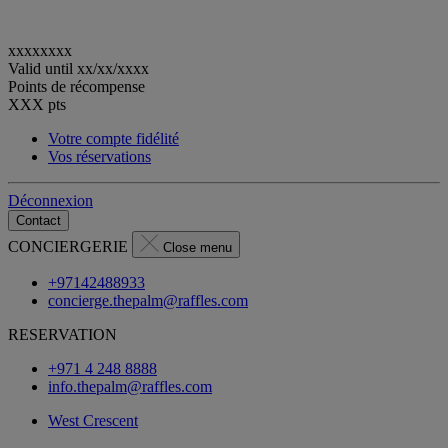
xxxxxxxx
Valid until
xx/xx/xxxx
Points de récompense
XXX
pts
Votre compte fidélité
Vos réservations
Déconnexion
Contact
CONCIERGERIE
Close menu
+97142488933
concierge.thepalm@raffles.com
RESERVATION
+971 4 248 8888
info.thepalm@raffles.com
West Crescent