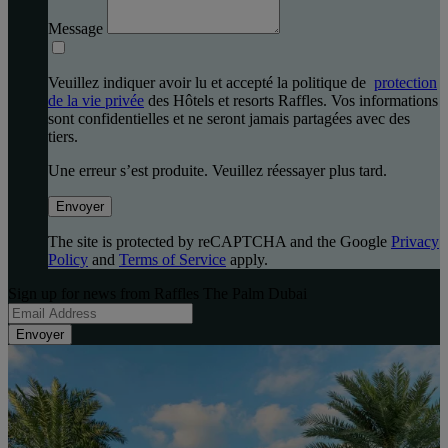
Message
Veuillez indiquer avoir lu et accepté la politique de
protection
de la vie privée
des Hôtels et resorts Raffles. Vos informations
sont confidentielles et ne seront jamais partagées avec des
tiers.
Une erreur s’est produite. Veuillez réessayer plus tard.
Envoyer
The site is protected by reCAPTCHA and the Google
Privacy
Policy
and
Terms of Service
apply.
Sign up for news from Raffles The Palm Dubai
Envoyer