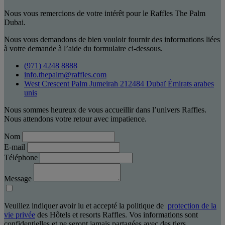
Nous vous remercions de votre intérêt pour le Raffles The Palm
Dubai.
Nous vous demandons de bien vouloir fournir des informations liées
à votre demande à l’aide du formulaire ci-dessous.
(971) 4248 8888
info.thepalm@raffles.com
West Crescent Palm Jumeirah 212484 Dubaï Émirats arabes
unis
Nous sommes heureux de vous accueillir dans l’univers Raffles.
Nous attendons votre retour avec impatience.
Nom
E-mail
Téléphone
Message
Veuillez indiquer avoir lu et accepté la politique de
protection de la
vie privée
des Hôtels et resorts Raffles. Vos informations sont
confidentielles et ne seront jamais partagées avec des tiers.