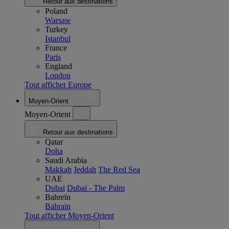
Retour aux destinations
Poland
Warsaw
Turkey
Istanbul
France
Paris
England
London
Tout afficher Europe
Moyen-Orient
Moyen-Orient
Retour aux destinations
Qatar
Doha
Saudi Arabia
Makkah
Jeddah
The Red Sea
UAE
Dubai
Dubai - The Palm
Bahreïn
Bahrain
Tout afficher Moyen-Orient