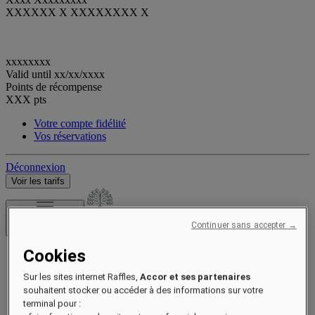
XXXXXX X XXXXXXXX X
xxxxxxxx
Valid until
xx/xx/xxxx
Points de récompense
XXX
pts
Votre compte fidélité
Vos réservations
Déconnexion
Voir les tarifs
Hôtels et resorts
Continuer sans accepter →
Ouvrir le menu
Cookies
Notre histoire
Chambres et suites
Sur les sites internet Raffles,
Accor et ses partenaires
Restauration
souhaitent stocker ou accéder à des informations sur votre
Bien-être
Expériences
terminal pour :