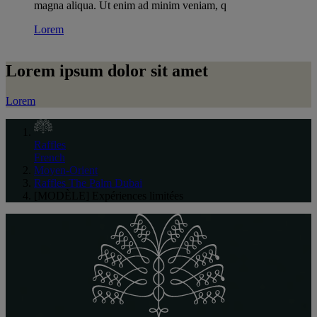
magna aliqua. Ut enim ad minim veniam, q
Lorem
Lorem ipsum dolor sit amet
Lorem
Raffles
French
Moyen-Orient
Raffles The Palm Dubai
[MODÈLE] Expériences limitées