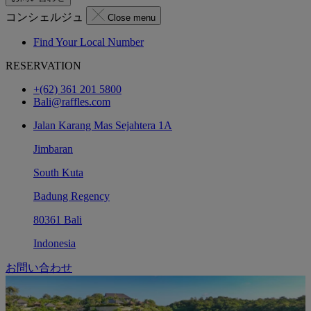
コンシェルジュ
Close menu
Find Your Local Number
RESERVATION
+(62) 361 201 5800
Bali@raffles.com
Jalan Karang Mas Sejahtera 1A
Jimbaran
South Kuta
Badung Regency
80361 Bali
Indonesia
お問い合わせ