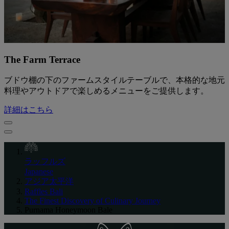
The Farm Terrace
ブドウ棚の下のファームスタイルテーブルで、本格的な地元
料理やアウトドアで楽しめるメニューをご提供します。
詳細はこちら
ラッフルズ
Japanese
アジア太平洋
Raffles Bali
The Finest Discovery of Culinary Journey
Purnama Honeymoon Bale