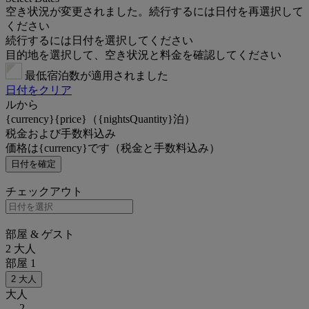
空き状況が変更されました。続行するには日付を再選択して
ください
続行するには日付を選択してください
目的地を選択して、空き状況と料金を確認してください
最低宿泊数が適用されました
日付をクリア
ルから
{currency}{price}（{nightsQuantity}泊）
税金および手数料込み
価格は{currency}です（税金と手数料込み）
日付を確定
チェックアウト
部屋 & ゲスト
2 大人
部屋 1
2 大人
大人
2