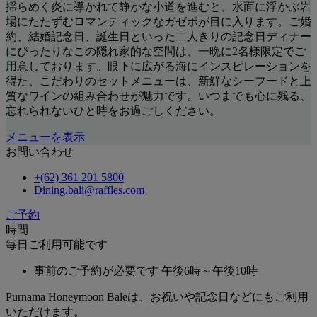
揺らめく炎に導かれて静かな小道を進むと、水面に浮かぶ岩
場にたたずむロマンティックなガゼボが目に入ります。ご婚
約、結婚記念日、誕生日といった二人きりの記念日ディナー
にぴったりなこの隠れ家的な空間は、一晩に2名様限定でご
用意しております。眼下に広がる海にインスピレーションを
得た、こだわりのセットメニューは、新鮮なシーフードと上
質なワインの組み合わせが魅力です。いつまでも心に残る、
忘れられないひと時をお過ごしください。
メニューを表示
お問い合わせ
+(62) 361 201 5800
Dining.bali@raffles.com
ご予約
時間
毎日ご利用可能です
事前のご予約が必要です
午後6時～午後10時
Purnama Honeymoon Baleは、お祝いや記念日などにもご利用
いただけます。