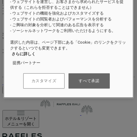
Close menu
- ウェブサイトを運営し、お客さまから求められたサービスを提
Xxxx Xxxxxxxxx
供する（これらを拒否することはできません）
XXXXXX X XXXXXXXX X
- ウェブサイトの機能を強化およびカスタマイズする
- ウェブサイトの閲覧者およびパフォーマンスを分析する
- ご興味の対象を分析して関連のある広告を表示する
- ソーシャルネットワークをご利用いただけるようにする。
xxxxxxxx
Valid until
xx/xx/xxxx
選択した内容は、ページ下部にある「Cookie」のリンクをクリッ
リワードポイント
クするといつでも変更できます。
XXX
pts
さらに詳しく
ロイヤルティアカウント
提携パートナー
ご予約
カスタマイズ
すべて承諾
ログアウト
料金を確認
ホテル＆リゾート
メニューを開く