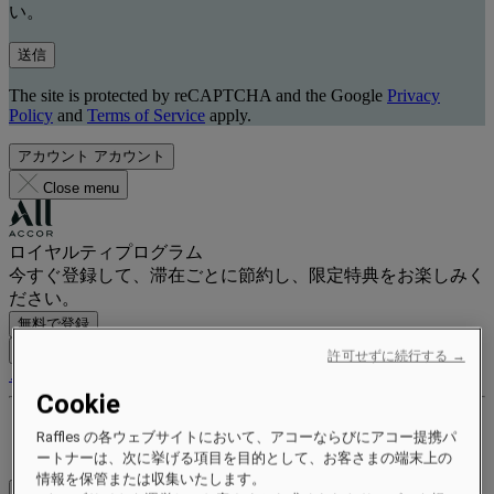
い。
送信
The site is protected by reCAPTCHA and the Google
Privacy
Policy
and
Terms of Service
apply.
アカウント
アカウント
Close menu
ロイヤルティプログラム
今すぐ登録して、滞在ごとに節約し、限定特典をお楽しみく
ださい。
無料で登録
ログイン
許可せずに続行する →
ご予約
Cookie
特典とステータス
Raffles の各ウェブサイトにおいて、アコーならびにアコー提携パ
ポイントを獲得して交換する
ートナーは、次に挙げる項目を目的として、お客さまの端末上の
情報を保管または収集いたします。