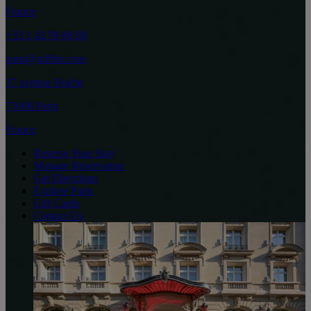
France
+33 1 42 99 88 00
paris@raffles.com
37 avenue Hoche
75008 Paris
France
Reserve Your Stay
Manage Reservation
Get Directions
Explore Paris
Gift Cards
Contact Us