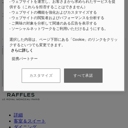
- ウェブサイトを運営し、お客さまから求められたサービスを提
Valid until
xx/xx/xxxx
供する（これらを拒否することはできません）
リワードポイント
- ウェブサイトの機能を強化およびカスタマイズする
XXX
pts
- ウェブサイトの閲覧者およびパフォーマンスを分析する
- ご興味の対象を分析して関連のある広告を表示する
ロイヤルティアカウント
- ソーシャルネットワークをご利用いただけるようにする。
ご予約
選択した内容は、ページ下部にある「Cookie」のリンクをクリッ
ログアウト
クするといつでも変更できます。
さらに詳しく
料金を確認
提携パートナー
カスタマイズ
すべて承諾
ホテル＆リゾート
メニューを開く
詳細
客室＆スイート
ダイニング