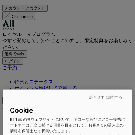
アカウント
アカウント
Close menu
ロイヤルティプログラム
今すぐ登録して、滞在ごとに節約し、限定特典をお楽しみく
ださい。
無料で登録
ログイン
ご予約
特典とステータス
ポイントを獲得して交換する
許可せずに続行する →
Close menu
Xxxx Xxxxxxxxx
Cookie
XXXXXX X XXXXXXXX X
Raffles の各ウェブサイトにおいて、アコーならびにアコー提携パ
ートナーは、次に挙げる項目を目的として、お客さまの端末上の
情報を保管または収集いたします。
xxxxxxxx