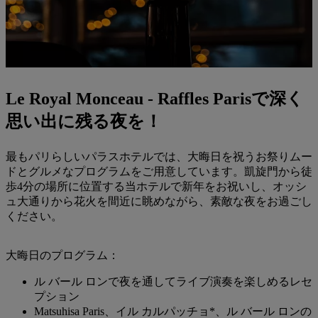
Le Royal Monceau - Raffles Parisで深く
思い出に残る夜を！
最もパリらしいパラスホテルでは、大晦日を祝うお祭りムー
ドとグルメなプログラムをご用意しています。凱旋門から徒
歩4分の場所に位置する当ホテルで新年をお祝いし、オッシ
ュ大通りから花火を間近に眺めながら、素敵な夜をお過ごし
ください。
大晦日のプログラム：
ル バール ロンで夜を通してライブ演奏を楽しめるレセ
プション
Matsuhisa Paris、イル カルパッチョ*、ル バール ロンの