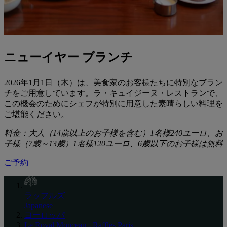
ニューイヤー ブランチ
2026年1月1日（木）は、美食家のお客様たちに特別なブラン
チをご用意しています。ラ・キュイジーヌ・レストランで、
この機会のためにシェフが特別に用意した素晴らしい料理を
ご堪能ください。
料金：大人（14歳以上のお子様を含む）1名様240ユーロ、お
子様（7歳～13歳）1名様120ユーロ、6歳以下のお子様は無料
ご予約
ラッフルズ
Japanese
ヨーロッパ
Le Royal Monceau - Raffles Paris