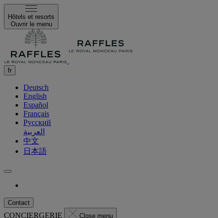
Hôtels et resorts
Ouvrir le menu
fr
Deutsch
English
Español
Français
Русский
العربية
中文
日本語
Contact
CONCIERGERIE
Close menu