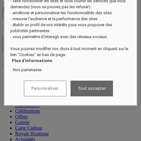
- faire fonctionner les sites et vous fournir les services que vous
demandez (vous ne pouvez pas les refuser)
Déconnexion
- améliorer et personnaliser les fonctionnalités des sites
Voir les tarifs
- mesurer l'audience et la performance des sites
- établir un profil de vos intérêts pour vous proposer des
publicités pertinentes
- vous permettre d'interagir avec des réseaux sociaux.
Hôtels et resorts
Ouvrir le menu
Vous pourrez modifier vos choix à tout moment en cliquant sur le
lien "Cookies" en bas de page.
Plus d'informations
Nos partenaires
À propos
Chambres et suites
Personnaliser
Tout accepter
Restauration
Spa & Bien-être
Expériences
Célébrations
Offres
Galerie
Carte Cadeau
Royale Boutique
Actualités