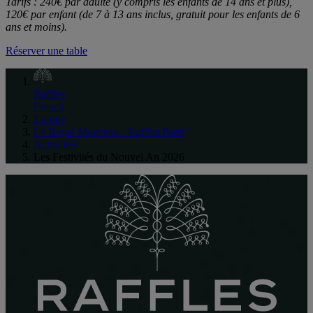
Tarifs : 240€ par adulte (y compris les enfants de 14 ans et plus),
120€ par enfant (de 7 à 13 ans inclus, gratuit pour les enfants de 6
ans et moins).
Réserver une table
Raffles
French
Europe
Le Royal Monceau - Raffles Paris
Actualités
Les Festivités du Nouvel An 2026