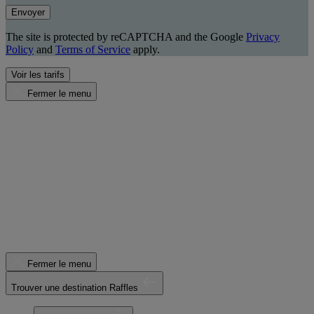
Envoyer
The site is protected by reCAPTCHA and the Google
Privacy
Policy
and
Terms of Service
apply.
Voir les tarifs
Fermer le menu
Fermer le menu
Trouver une destination Raffles