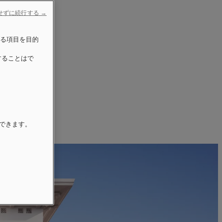
せずに続行する →
げる項目を目的
することはで
更できます。