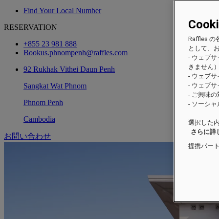
Find Your Local Number
Cook
RESERVATION
Raffl
+855 23 981 888
として、
Bookus.phnompenh@raffles.com
- ウェブ
きません
92 Rukhak Vithei Daun Penh
- ウェブ
Sangkat Wat Phnom
- ウェブ
- ご興味
Phnom Penh
- ソーシ
Cambodia
選択した内
さらに詳
お問い合わせ
提携パー